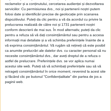
reclamelor și a conținutului, cercetarea audienței și dezvoltarea
serviciilor.
Cu permisiunea dvs., noi și partenerii noștri putem
folosi date și identificări precise de geolocație prin scanarea
dispozitivului. Puteți da clic pentru a vă da acordul cu privire la
prelucrarea realizată de către noi și 1731 partenerii noștri
conform descrierii de mai sus. În mod alternativ, puteți da clic
pentru a refuza să vă dați consimțământul sau pentru a accesa
informații mai detaliate și a vă schimba preferințele înainte de a
vă exprima consimțământul.
Vă rugăm să rețineți că este posibil
ca anumite prelucrări ale datelor dvs. cu caracter personal să nu
„Dragi români, România a mai scris o filă de istorie!
necesite consimțământul dvs., dar aveți dreptul de a refuza o
astfel de prelucrare. Preferințele dvs. se vor aplica numai
Mystic Reșița
, prin perechea
Marius Pădurean &
acestui site web. Puteți să vă schimbați preferințele sau să vă
Adelina Stanciu
, a adus țării noastre titlul de
campioni
retrageți consimțământul în orice moment, revenind la acest site
și făcând clic pe butonul "Confidențialitate" din partea de jos a
mondiali
la WDSF Junior 2 standard! Ce am simțit
paginii web.
obținând acest titlu, încă nu pot spune concret, simt
doar că în sufletul meu este un mix de trăiri, de toate
nuanțele… Greul cel mai greu l-am dus împreună cu
Vlad Pîslariu
, în tot acest demers. Totodată, vă