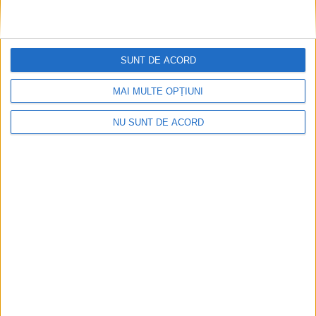
SUNT DE ACORD
CSM Reșița, primul examen în deplasare! Dorinel
Munteanu cere concentrare totală!
MAI MULTE OPȚIUNI
2026-08-06
NU SUNT DE ACORD