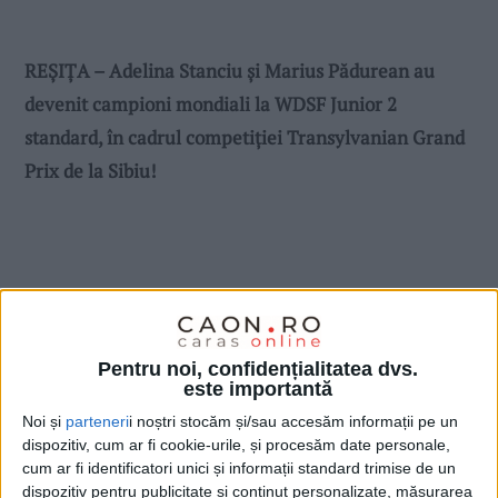
REȘIȚA – Adelina Stanciu și Marius Pădurean au
devenit campioni mondiali la WDSF Junior 2
standard, în cadrul competiției Transylvanian Grand
Prix de la Sibiu!
Pentru noi, confidențialitatea dvs.
este importantă
Noi și
parteneri
i noștri stocăm și/sau accesăm informații pe un
dispozitiv, cum ar fi cookie-urile, și procesăm date personale,
cum ar fi identificatori unici și informații standard trimise de un
dispozitiv pentru publicitate și conținut personalizate, măsurarea