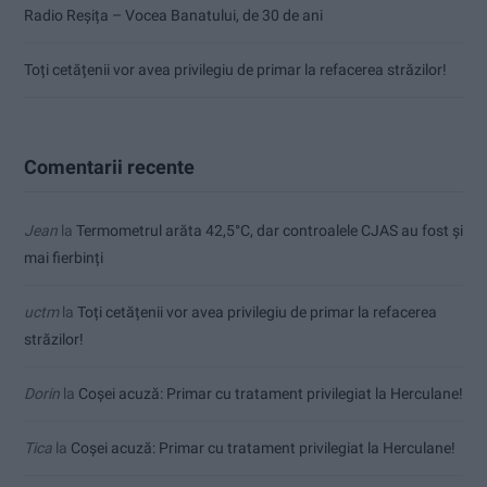
Radio Reșița – Vocea Banatului, de 30 de ani
Toți cetățenii vor avea privilegiu de primar la refacerea străzilor!
Comentarii recente
Jean
la
Termometrul arăta 42,5°C, dar controalele CJAS au fost și
mai fierbinți
uctm
la
Toți cetățenii vor avea privilegiu de primar la refacerea
străzilor!
Dorin
la
Coșei acuză: Primar cu tratament privilegiat la Herculane!
Tica
la
Coșei acuză: Primar cu tratament privilegiat la Herculane!