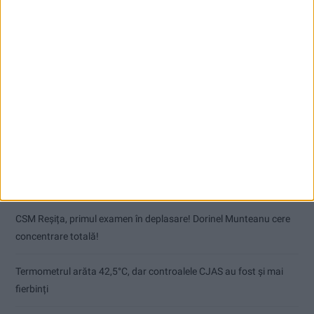
Articole recente
Pe toate șantierele se lucrează cu spor
CSM Reșița, primul examen în deplasare! Dorinel Munteanu cere
concentrare totală!
Termometrul arăta 42,5°C, dar controalele CJAS au fost și mai
fierbinți