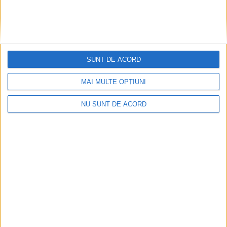
SUNT DE ACORD
MAI MULTE OPȚIUNI
Înainte au fost 44 și-acum au rămas… 50!
NU SUNT DE ACORD
2026-08-07