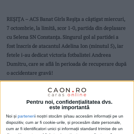
REȘIȚA – ACS Banat Girls Reșița a câștigat miercuri,
7 octombrie, la limită, scor 1-0, partida din deplasare
cu Selena SN Constanța. Singurul gol al partidei a
fost înscris de atacantul Adelina Ion (minutul 5), iar
fetele i-au dedicat victoria fotbalistei Andreea
Dumitru, care se află în perioada de recuperare după
o accidentare gravă!
Pentru noi, confidențialitatea dvs.
este importantă
Noi și
parteneri
i noștri stocăm și/sau accesăm informații pe un
dispozitiv, cum ar fi cookie-urile, și procesăm date personale,
cum ar fi identificatori unici și informații standard trimise de un