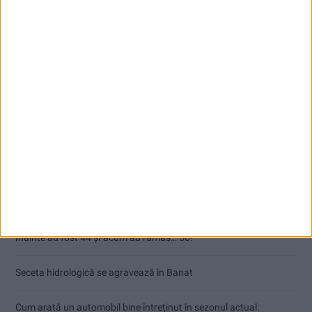
Articole recente
ANUNŢ OPRIRE APĂ ÎN BOCȘA
Înainte au fost 44 și-acum au rămas… 50!
Seceta hidrologică se agravează în Banat
Cum arată un automobil bine întreținut în sezonul actual: