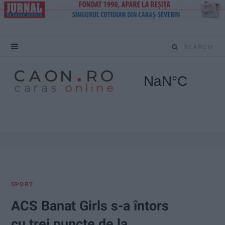
S
e
a
r
c
h
f
SPORT
o
ACS Banat Girls s-a întors
r
cu trei puncte de la