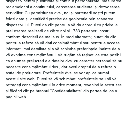
dispozitiv pentru publicitate și conținut personalizate, măsurarea
reclamelor și a conținutului, cercetarea audienței și dezvoltarea
serviciilor.
Cu permisiunea dvs., noi și partenerii noștri putem
folosi date și identificări precise de geolocație prin scanarea
dispozitivului. Puteți da clic pentru a vă da acordul cu privire la
prelucrarea realizată de către noi și 1733 partenerii noștri
conform descrierii de mai sus. În mod alternativ, puteți da clic
pentru a refuza să vă dați consimțământul sau pentru a accesa
informații mai detaliate și a vă schimba preferințele înainte de a
vă exprima consimțământul.
Vă rugăm să rețineți că este posibil
ca anumite prelucrări ale datelor dvs. cu caracter personal să nu
necesite consimțământul dvs., dar aveți dreptul de a refuza o
astfel de prelucrare. Preferințele dvs. se vor aplica numai
acestui site web. Puteți să vă schimbați preferințele sau să vă
retrageți consimțământul în orice moment, revenind la acest site
și făcând clic pe butonul "Confidențialitate" din partea de jos a
A fost a doua victorie consecutivă pentru formația
paginii web.
reșițeană,
după ce în etapa precedentă a câștigat
acasă cu scorul de 3-1 cu ACS Fotbal Feminin Baia
Mare. În acest moment,
Banat Girls
este pe locul