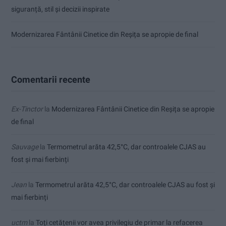
siguranță, stil și decizii inspirate
Modernizarea Fântânii Cinetice din Reșița se apropie de final
Comentarii recente
Ex-Tinctor
la
Modernizarea Fântânii Cinetice din Reșița se apropie
de final
Sauvage
la
Termometrul arăta 42,5°C, dar controalele CJAS au
fost și mai fierbinți
Jean
la
Termometrul arăta 42,5°C, dar controalele CJAS au fost și
mai fierbinți
uctm
la
Toți cetățenii vor avea privilegiu de primar la refacerea