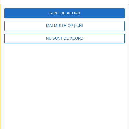
în șantier
SUNT DE ACORD
2026-08-08
MAI MULTE OPȚIUNI
NU SUNT DE ACORD
Care va fi, oare, varianta la Varianta ocolitoare?
2026-08-08