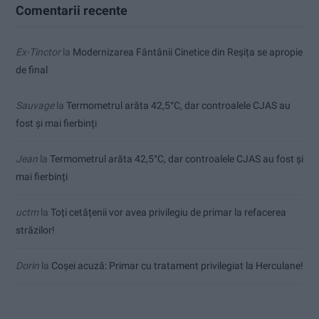
Comentarii recente
Ex-Tinctor
la
Modernizarea Fântânii Cinetice din Reșița se apropie
de final
Sauvage
la
Termometrul arăta 42,5°C, dar controalele CJAS au
fost și mai fierbinți
Jean
la
Termometrul arăta 42,5°C, dar controalele CJAS au fost și
mai fierbinți
uctm
la
Toți cetățenii vor avea privilegiu de primar la refacerea
străzilor!
Dorin
la
Coșei acuză: Primar cu tratament privilegiat la Herculane!