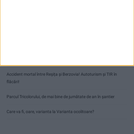
Articole recente
Dorinel Munteanu: Am câștigat prin muncă și implicare totală!
CSM Reșița a rezolvat meciul în două minute și a plecat cu toate
punctele de la Satu Mare
Accident mortal între Reșița și Berzovia! Autoturism și TIR în
flăcări!
Parcul Tricolorului, de mai bine de jumătate de an în șantier
Care va fi, oare, varianta la Varianta ocolitoare?