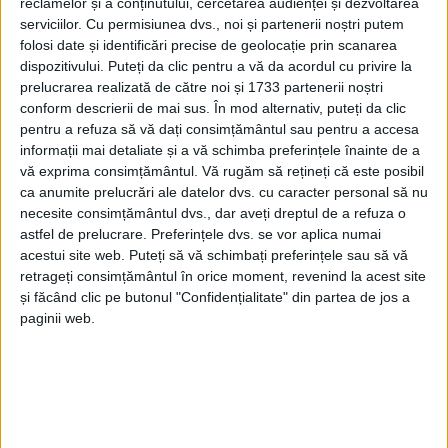
reclamelor și a conținutului, cercetarea audienței și dezvoltarea
serviciilor.
Cu permisiunea dvs., noi și partenerii noștri putem
folosi date și identificări precise de geolocație prin scanarea
dispozitivului. Puteți da clic pentru a vă da acordul cu privire la
prelucrarea realizată de către noi și 1733 partenerii noștri
conform descrierii de mai sus. În mod alternativ, puteți da clic
pentru a refuza să vă dați consimțământul sau pentru a accesa
informații mai detaliate și a vă schimba preferințele înainte de a
vă exprima consimțământul.
Vă rugăm să rețineți că este posibil
ca anumite prelucrări ale datelor dvs. cu caracter personal să nu
necesite consimțământul dvs., dar aveți dreptul de a refuza o
astfel de prelucrare. Preferințele dvs. se vor aplica numai
acestui site web. Puteți să vă schimbați preferințele sau să vă
retrageți consimțământul în orice moment, revenind la acest site
și făcând clic pe butonul "Confidențialitate" din partea de jos a
La fața locului s-au deplasat o autospecială de
paginii web.
stingere, una de descarcerare, o ambulanță SMURD și
două ambulanțe ale Serviciului de Ambulanță
Județean.