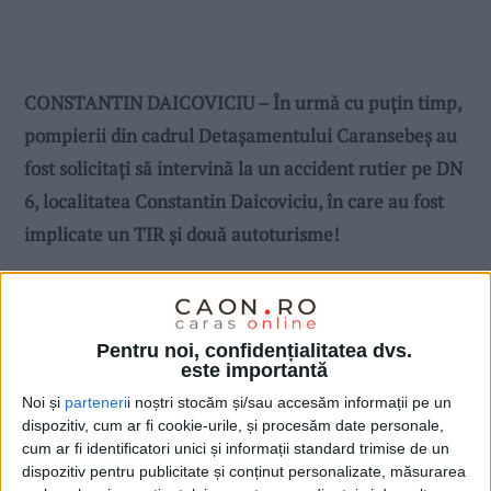
CONSTANTIN DAICOVICIU – În urmă cu puțin timp,
pompierii din cadrul Detașamentului Caransebeș au
fost solicitați să intervină la un accident rutier pe DN
6, localitatea Constantin Daicoviciu, în care au fost
implicate un TIR și două autoturisme!
Pentru noi, confidențialitatea dvs.
este importantă
Noi și
parteneri
i noștri stocăm și/sau accesăm informații pe un
dispozitiv, cum ar fi cookie-urile, și procesăm date personale,
cum ar fi identificatori unici și informații standard trimise de un
dispozitiv pentru publicitate și conținut personalizate, măsurarea