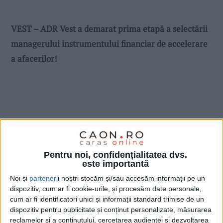
VEST – ADR Vest a demarat prima etapă a selectării
managerului instrumentului financiar de accelerare
a afacerilor!
Pentru noi, confidențialitatea dvs.
este importantă
Noi și
parteneri
i noștri stocăm și/sau accesăm informații pe un
dispozitiv, cum ar fi cookie-urile, și procesăm date personale,
cum ar fi identificatori unici și informații standard trimise de un
dispozitiv pentru publicitate și conținut personalizate, măsurarea
reclamelor și a conținutului, cercetarea audienței și dezvoltarea