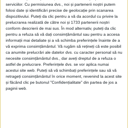
serviciilor.
Cu permisiunea dvs., noi și partenerii noștri putem
folosi date și identificări precise de geolocație prin scanarea
dispozitivului. Puteți da clic pentru a vă da acordul cu privire la
prelucrarea realizată de către noi și 1733 partenerii noștri
conform descrierii de mai sus. În mod alternativ, puteți da clic
pentru a refuza să vă dați consimțământul sau pentru a accesa
informații mai detaliate și a vă schimba preferințele înainte de a
vă exprima consimțământul.
Vă rugăm să rețineți că este posibil
ca anumite prelucrări ale datelor dvs. cu caracter personal să nu
necesite consimțământul dvs., dar aveți dreptul de a refuza o
Primul accelerator regional de investiții din
astfel de prelucrare. Preferințele dvs. se vor aplica numai
România, o inițiativă a Agenției pentru Dezvoltare
acestui site web. Puteți să vă schimbați preferințele sau să vă
retrageți consimțământul în orice moment, revenind la acest site
Regională Vest, a ajuns la linia de start. Finanțat din
și făcând clic pe butonul "Confidențialitate" din partea de jos a
Programul Regional Vest 2021-2027, acceleratorul va
paginii web.
sprijini companiile aflate la început de drum, prin
finanțare, mentorat, acces în piață și la domenii de
înaltă tehnologie.