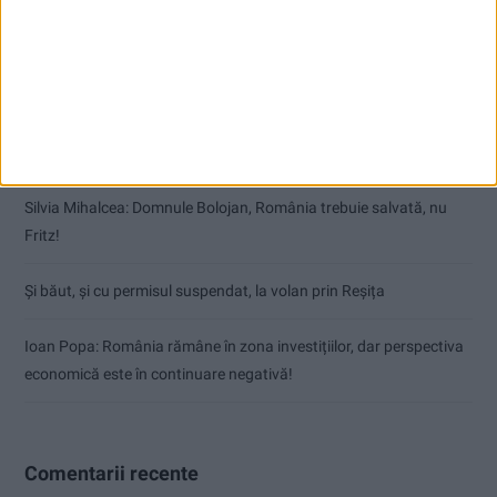
Articole recente
Cum a rămas procurorul Bucurică fără drept de port armă
Natural sau artificial, chiar nu stăm bine cu sporul
Silvia Mihalcea: Domnule Bolojan, România trebuie salvată, nu
Fritz!
Și băut, și cu permisul suspendat, la volan prin Reșița
Ioan Popa: România rămâne în zona investițiilor, dar perspectiva
economică este în continuare negativă!
Comentarii recente