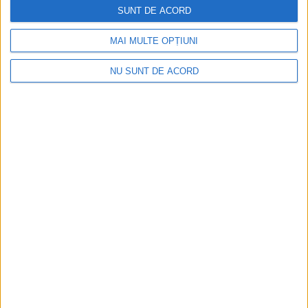
SUNT DE ACORD
MAI MULTE OPȚIUNI
NU SUNT DE ACORD
Silvia Mihalcea: Domnule Bolojan, România
trebuie salvată, nu Fritz!
2026-08-10