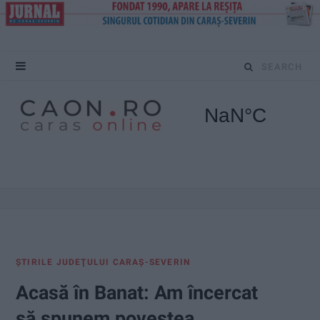
S
e
a
r
c
h
f
ŞTIRILE JUDEŢULUI CARAŞ-SEVERIN
o
Acasă în Banat: Am încercat
r
să spunem povestea