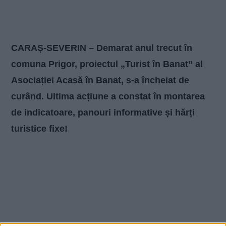
CARAȘ-SEVERIN – Demarat anul trecut în
comuna Prigor, proiectul „Turist în Banat” al
Asociației Acasă în Banat, s-a încheiat de
curând. Ultima acțiune a constat în montarea
de indicatoare, panouri informative și hărți
turistice fixe!