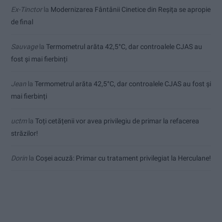
Ex-Tinctor
la
Modernizarea Fântânii Cinetice din Reșița se apropie
de final
Sauvage
la
Termometrul arăta 42,5°C, dar controalele CJAS au
fost și mai fierbinți
Jean
la
Termometrul arăta 42,5°C, dar controalele CJAS au fost și
mai fierbinți
uctm
la
Toți cetățenii vor avea privilegiu de primar la refacerea
străzilor!
Dorin
la
Coșei acuză: Primar cu tratament privilegiat la Herculane!