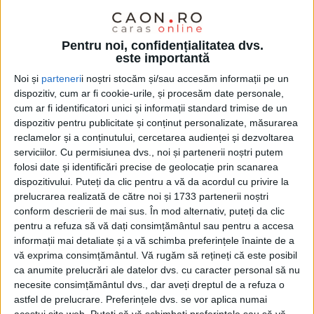
Pentru noi, confidențialitatea dvs.
este importantă
Noi și
parteneri
i noștri stocăm și/sau accesăm informații pe un
dispozitiv, cum ar fi cookie-urile, și procesăm date personale,
cum ar fi identificatori unici și informații standard trimise de un
dispozitiv pentru publicitate și conținut personalizate, măsurarea
reclamelor și a conținutului, cercetarea audienței și dezvoltarea
serviciilor.
Cu permisiunea dvs., noi și partenerii noștri putem
folosi date și identificări precise de geolocație prin scanarea
dispozitivului. Puteți da clic pentru a vă da acordul cu privire la
prelucrarea realizată de către noi și 1733 partenerii noștri
conform descrierii de mai sus. În mod alternativ, puteți da clic
pentru a refuza să vă dați consimțământul sau pentru a accesa
informații mai detaliate și a vă schimba preferințele înainte de a
Desemnat câștigător în cadrul concursului
vă exprima consimțământul.
Vă rugăm să rețineți că este posibil
„Susține un ONG!”, derulat de
Fundația Orange,
ca anumite prelucrări ale datelor dvs. cu caracter personal să nu
necesite consimțământul dvs., dar aveți dreptul de a refuza o
proiectul „Turist în Banat” al Asociației Acasă în
astfel de prelucrare. Preferințele dvs. se vor aplica numai
Banat
a ajuns la final. Cu o finanțare de 35.000 lei,