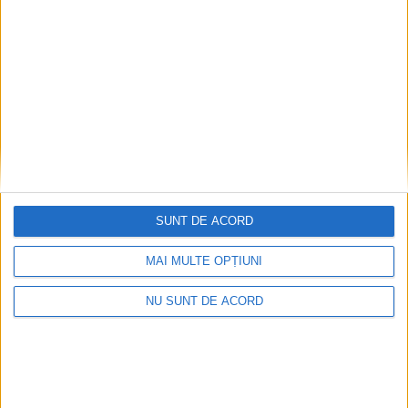
Articole recomandate
SUNT DE ACORD
MAI MULTE OPȚIUNI
NU SUNT DE ACORD
Accident mortal între Reșița și Berzovia!