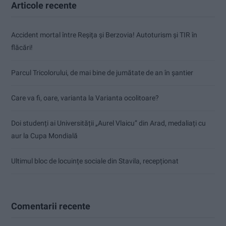
Articole recente
Accident mortal între Reșița și Berzovia! Autoturism și TIR în
flăcări!
Parcul Tricolorului, de mai bine de jumătate de an în șantier
Care va fi, oare, varianta la Varianta ocolitoare?
Doi studenți ai Universității „Aurel Vlaicu” din Arad, medaliați cu
aur la Cupa Mondială
Ultimul bloc de locuințe sociale din Stavila, recepționat
Comentarii recente