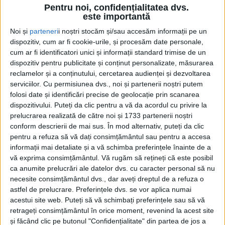
Pentru noi, confidențialitatea dvs.
este importantă
Noi și
parteneri
i noștri stocăm și/sau accesăm informații pe un
dispozitiv, cum ar fi cookie-urile, și procesăm date personale,
cum ar fi identificatori unici și informații standard trimise de un
dispozitiv pentru publicitate și conținut personalizate, măsurarea
reclamelor și a conținutului, cercetarea audienței și dezvoltarea
serviciilor.
Cu permisiunea dvs., noi și partenerii noștri putem
folosi date și identificări precise de geolocație prin scanarea
dispozitivului. Puteți da clic pentru a vă da acordul cu privire la
prelucrarea realizată de către noi și 1733 partenerii noștri
conform descrierii de mai sus. În mod alternativ, puteți da clic
pentru a refuza să vă dați consimțământul sau pentru a accesa
informații mai detaliate și a vă schimba preferințele înainte de a
vă exprima consimțământul.
Vă rugăm să rețineți că este posibil
ca anumite prelucrări ale datelor dvs. cu caracter personal să nu
necesite consimțământul dvs., dar aveți dreptul de a refuza o
astfel de prelucrare. Preferințele dvs. se vor aplica numai
acestui site web. Puteți să vă schimbați preferințele sau să vă
retrageți consimțământul în orice moment, revenind la acest site
și făcând clic pe butonul "Confidențialitate" din partea de jos a