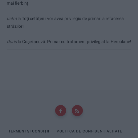
mai fierbinți
uctm
la
Toți cetățenii vor avea privilegiu de primar la refacerea
străzilor!
Dorin
la
Coșei acuză: Primar cu tratament privilegiat la Herculane!
TERMENI ȘI CONDIȚII
POLITICA DE CONFIDENȚIALITATE