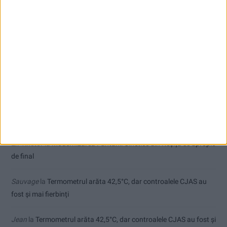
Care va fi, oare, varianta la Varianta ocolitoare?
Doi studenți ai Universității „Aurel Vlaicu” din Arad, medaliați cu
aur la Cupa Mondială
Ultimul bloc de locuințe sociale din Stavila, recepționat
Comentarii recente
Ex-Tinctor
la
Modernizarea Fântânii Cinetice din Reșița se apropie
de final
Sauvage
la
Termometrul arăta 42,5°C, dar controalele CJAS au
fost și mai fierbinți
Jean
la
Termometrul arăta 42,5°C, dar controalele CJAS au fost și