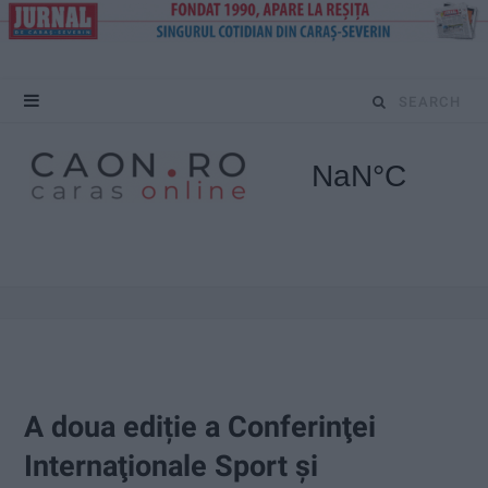
S
e
a
r
c
h
f
o
A doua ediție a Conferinţei
r
Internaţionale Sport și