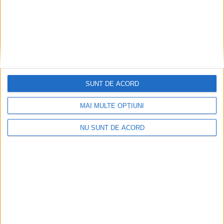
SUNT DE ACORD
MAI MULTE OPȚIUNI
NU SUNT DE ACORD
Procuror cărășean reținut după focuri de armă
2026-08-10