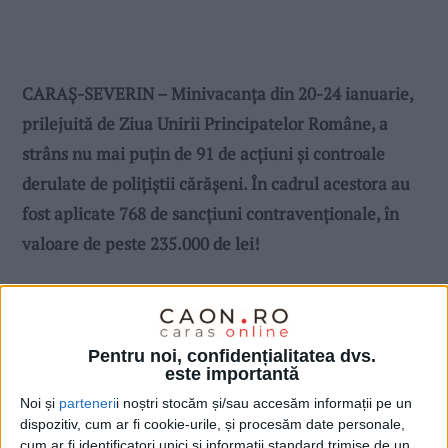
CARAȘ-SEVERIN – Minivacanța din 20-24 ianuarie,
prilejuită de Ziua Unirii Principatelor Române, a
strâns nu mai puțin de 91 de acțiuni și controale
derulate de polițiștii cărășeni. În cadrul acestora au
fost aplicate 768 de sancțiuni contravenționale, în
valoare de peste 235.000 de lei!
Pentru noi, confidențialitatea dvs.
este importantă
Noi și
parteneri
i noștri stocăm și/sau accesăm informații pe un
dispozitiv, cum ar fi cookie-urile, și procesăm date personale,
cum ar fi identificatori unici și informații standard trimise de un