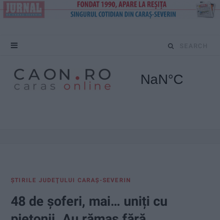
S
e
a
r
c
h
f
ŞTIRILE JUDEŢULUI CARAŞ-SEVERIN
o
48 de șoferi, mai… uniți cu
r
pietonii. Au rămas fără