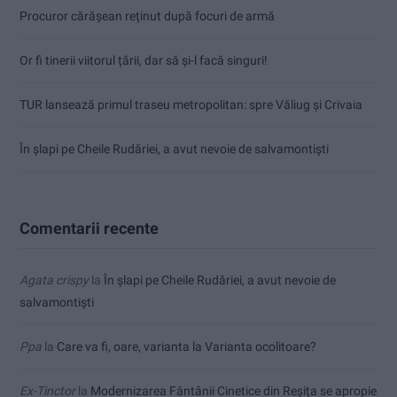
Procuror cărășean reținut după focuri de armă
Or fi tinerii viitorul țării, dar să și-l facă singuri!
TUR lansează primul traseu metropolitan: spre Văliug și Crivaia
În șlapi pe Cheile Rudăriei, a avut nevoie de salvamontiști
Comentarii recente
Agata crispy
la
În șlapi pe Cheile Rudăriei, a avut nevoie de
salvamontiști
Ppa
la
Care va fi, oare, varianta la Varianta ocolitoare?
Ex-Tinctor
la
Modernizarea Fântânii Cinetice din Reșița se apropie