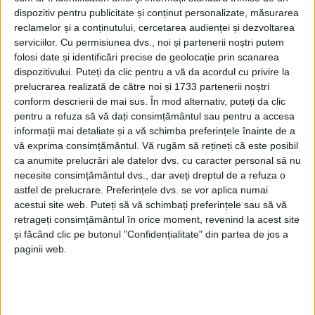
dispozitiv pentru publicitate și conținut personalizate, măsurarea
reclamelor și a conținutului, cercetarea audienței și dezvoltarea
serviciilor.
Cu permisiunea dvs., noi și partenerii noștri putem
folosi date și identificări precise de geolocație prin scanarea
dispozitivului. Puteți da clic pentru a vă da acordul cu privire la
prelucrarea realizată de către noi și 1733 partenerii noștri
conform descrierii de mai sus. În mod alternativ, puteți da clic
pentru a refuza să vă dați consimțământul sau pentru a accesa
informații mai detaliate și a vă schimba preferințele înainte de a
vă exprima consimțământul.
Vă rugăm să rețineți că este posibil
ca anumite prelucrări ale datelor dvs. cu caracter personal să nu
necesite consimțământul dvs., dar aveți dreptul de a refuza o
astfel de prelucrare. Preferințele dvs. se vor aplica numai
acestui site web. Puteți să vă schimbați preferințele sau să vă
retrageți consimțământul în orice moment, revenind la acest site
și făcând clic pe butonul "Confidențialitate" din partea de jos a
În plus, unii dintre
conducătorii auto
prinși călcând
paginii web.
strâmb pe Codul Rutier au rămas fără
permise de
conducere
, 48 de astfel de documente fiind reținute,
sau fără
certificatele de înmatriculare
, 13 fiind retrase.