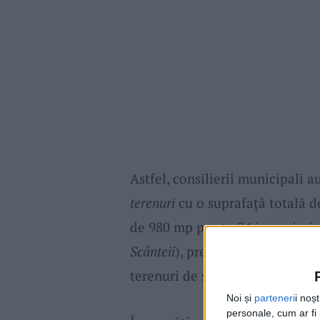
Astfel, consilierii municipali 
terenuri
cu o suprafață totală d
de 980 mp pe
str. 24 ianuarie,
ia
Scânteii
), precum și vânzarea că
terenuri de sub acestea, de 4 
Noi și
parteneri
i noș
personale, cum ar fi i