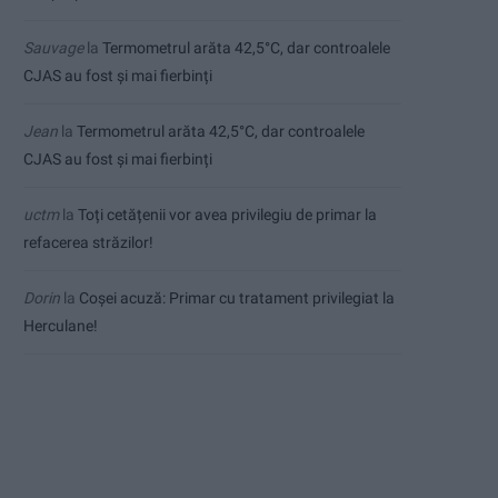
Sauvage
la
Termometrul arăta 42,5°C, dar controalele
CJAS au fost și mai fierbinți
Jean
la
Termometrul arăta 42,5°C, dar controalele
CJAS au fost și mai fierbinți
uctm
la
Toți cetățenii vor avea privilegiu de primar la
refacerea străzilor!
Dorin
la
Coșei acuză: Primar cu tratament privilegiat la
Herculane!