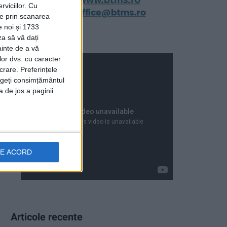
viciilor.
Cu
ție prin scanarea
e noi și 1733
za să vă dați
ainte de a vă
lor dvs. cu caracter
crare. Preferințele
rageți consimțământul
a de jos a paginii
DE ACORD
Articole recente