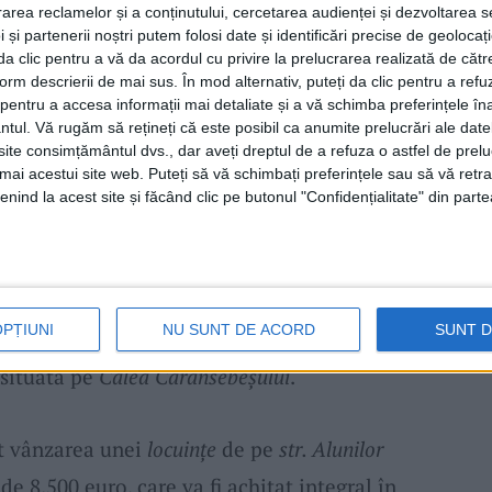
tații
au fost trecute din domeniul public în
rea reclamelor și a conținutului, cercetarea audienței și dezvoltarea ser
ele mai mari fiind unul de 324 mp în
 și partenerii noștri putem folosi date și identificări precise de geoloca
i da clic pentru a vă da acordul cu privire la prelucrarea realizată de cătr
alea Domanului
. A mai fost aprobată
form descrierii de mai sus. În mod alternativ, puteți da clic pentru a refu
entru a accesa informații mai detaliate și a vă schimba preferințele în
ețe învecinate totalizând 28.184 mp, precum
ntul.
Vă rugăm să rețineți că este posibil ca anumite prelucrări ale date
uri
însumând 10.740 mp, cele mai mari
te consimțământul dvs., dar aveți dreptul de a refuza o astfel de prelu
umai acestui site web. Puteți să vă schimbați preferințele sau să vă ret
735 mp în 2 loturi, de 3.580 mp și 1.155 mp),
nind la acest site și făcând clic pe butonul "Confidențialitate" din parte
250 mp). De asemenea, a mai fost atestată
t al municipiului
Reșița
a 3
terenuri
(de 139
are a unei identificări eronate, a fost
OPȚIUNI
NU SUNT DE ACORD
SUNT 
 dezlipirea unei suprafețe de
teren
de 1.200
 situată pe
Calea Caransebeșului
.
at vânzarea unei
locuințe
de pe
str. Alunilor
 de 8.500 euro, care va fi achitat integral în