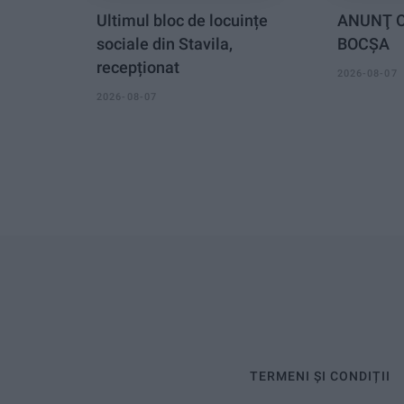
Ultimul bloc de locuințe
ANUNŢ O
sociale din Stavila,
BOCȘA
recepționat
2026-08-07
2026-08-07
TERMENI ȘI CONDIȚII