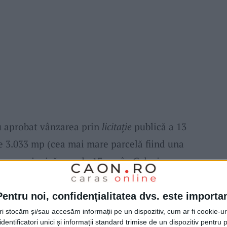
au aprobat vânzarea prin
licitație
publică a 13
e 3.033 mp (cea mai mare parcelă fiind una
r ce mai mică una de 17 mp în
Colonia
tre proprietarii unor construcții a două
mp în
str. Horea
și de 6 mp pe
str. Făgărașului
.
Pentru noi, confidențialitatea dvs. este importa
tri stocăm și/sau accesăm informații pe un dispozitiv, cum ar fi cookie-u
dentificatori unici și informații standard trimise de un dispozitiv pentru p