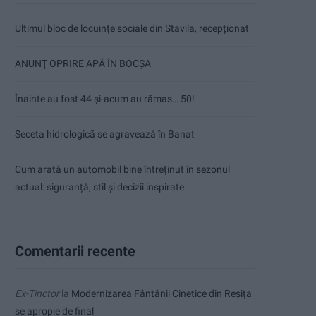
Ultimul bloc de locuințe sociale din Stavila, recepționat
ANUNŢ OPRIRE APĂ ÎN BOCȘA
Înainte au fost 44 și-acum au rămas… 50!
Seceta hidrologică se agravează în Banat
Cum arată un automobil bine întreținut în sezonul
actual: siguranță, stil și decizii inspirate
Comentarii recente
Ex-Tinctor
la
Modernizarea Fântânii Cinetice din Reșița
se apropie de final