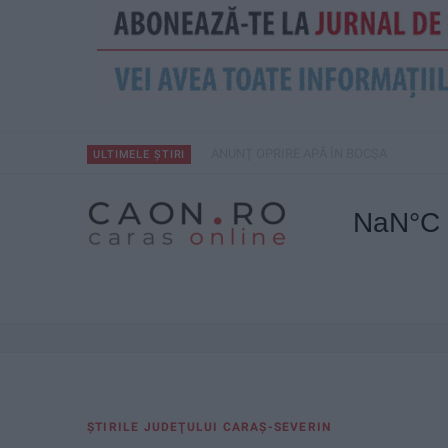
ANUNŢ OPRIRE APĂ ÎN BOCȘA
ULTIMELE ȘTIRI
ŞTIRILE JUDEŢULUI CARAŞ-SEVERIN