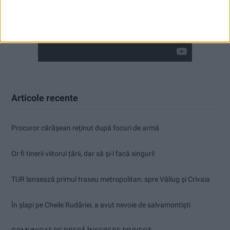
Articole recente
Procuror cărășean reținut după focuri de armă
Or fi tinerii viitorul țării, dar să și-l facă singuri!
TUR lansează primul traseu metropolitan: spre Văliug și Crivaia
În șlapi pe Cheile Rudăriei, a avut nevoie de salvamontiști