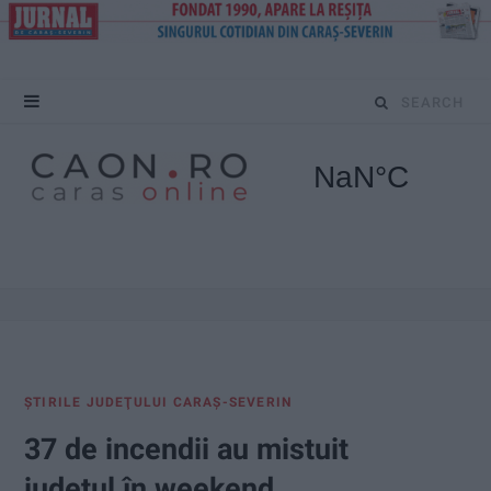
S
e
a
r
c
h
f
ŞTIRILE JUDEŢULUI CARAŞ-SEVERIN
o
37 de incendii au mistuit
r
județul în weekend