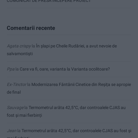
COMUNICAT DE PRESĂ ÎNCEPERE PROIECT
Comentarii recente
Agata crispy
la
În șlapi pe Cheile Rudăriei, a avut nevoie de
salvamontiști
Ppa
la
Care va fi, oare, varianta la Varianta ocolitoare?
Ex-Tinctor
la
Modernizarea Fântânii Cinetice din Reșița se apropie
de final
Sauvage
la
Termometrul arăta 42,5°C, dar controalele CJAS au
fost și mai fierbinți
Jean
la
Termometrul arăta 42,5°C, dar controalele CJAS au fost și