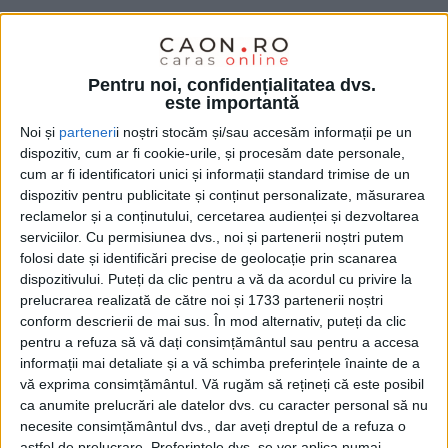
Pentru noi, confidențialitatea dvs.
este importantă
Noi și
parteneri
i noștri stocăm și/sau accesăm informații pe un
dispozitiv, cum ar fi cookie-urile, și procesăm date personale,
cum ar fi identificatori unici și informații standard trimise de un
În cazul celor două
case,
ambele din
Reșița,
una din
dispozitiv pentru publicitate și conținut personalizate, măsurarea
reclamelor și a conținutului, cercetarea audienței și dezvoltarea
satul aparținător
Secu,
cealaltă de pe
strada 24
serviciilor.
Cu permisiunea dvs., noi și partenerii noștri putem
Ianuarie
, din municipiu, incendiile s-au produs
folosi date și identificări precise de geolocație prin scanarea
duminică.
La
Secu,
la 11.45,
pompierii militari
ajunși
dispozitivului. Puteți da clic pentru a vă da acordul cu privire la
prelucrarea realizată de către noi și 1733 partenerii noștri
la fața locului au găsit
incendiul
manifestându-se cu
„
conform descrierii de mai sus. În mod alternativ, puteți da clic
flacără și degajări mari de fum în interiorul
pentru a refuza să vă dați consimțământul sau pentru a accesa
informații mai detaliate și a vă schimba preferințele înainte de a
sufrageriei și la nivelul acoperișului. Pe timpul
vă exprima consimțământul.
Vă rugăm să rețineți că este posibil
intervenției, echipajul
SMURD
a acordat primul
ca anumite prelucrări ale datelor dvs. cu caracter personal să nu
necesite consimțământul dvs., dar aveți dreptul de a refuza o
ajutor medical unei persoane de sex feminin, în
astfel de prelucrare. Preferințele dvs. se vor aplica numai