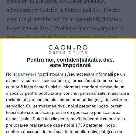
executor judecătoresc, evaluator imobiliar,
administrator judiciar, lichidator judiciar, director
executiv și consilier juridic ai Agenției Naționale a
Rezervelor de Stat și Probleme Speciale, deputat la
momentul comiterii faptelor), pentru săvârșirea
infracțiunilor de constituirea unui
grup infracțional
organizat, abuz în serviciu
cu consecințe deosebit de
Pentru noi, confidențialitatea dvs.
grave,
delapidare
cu consecințe deosebit de grave,
este importantă
spălare a banilor, înșelăciune, abuz în serviciu
dacă
Noi și
parteneri
i noștri stocăm și/sau accesăm informații pe un
dispozitiv, cum ar fi cookie-urile, și procesăm date personale,
funcționarul public a obținut pentru sine sau pentru
cum ar fi identificatori unici și informații standard trimise de un
altul un folos necuvenit, sustragere de sub sechestru,
dispozitiv pentru publicitate și conținut personalizate, măsurarea
reclamelor și a conținutului, cercetarea audienței și dezvoltarea
violare de domiciliu, distrugere, șantaj, divulgarea
serviciilor.
Cu permisiunea dvs., noi și partenerii noștri putem
informațiilor secret de serviciu sau nepublice și fals în
folosi date și identificări precise de geolocație prin scanarea
declarații.
dispozitivului. Puteți da clic pentru a vă da acordul cu privire la
prelucrarea realizată de către noi și 1733 partenerii noștri
conform descrierii de mai sus. În mod alternativ, puteți da clic