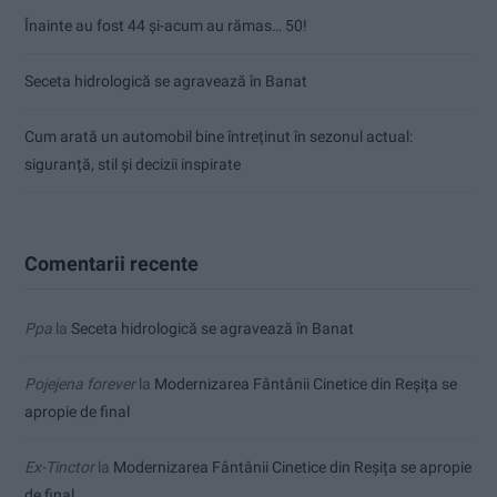
Înainte au fost 44 și-acum au rămas… 50!
Seceta hidrologică se agravează în Banat
Cum arată un automobil bine întreținut în sezonul actual:
siguranță, stil și decizii inspirate
Comentarii recente
Ppa
la
Seceta hidrologică se agravează în Banat
Pojejena forever
la
Modernizarea Fântânii Cinetice din Reșița se
apropie de final
Ex-Tinctor
la
Modernizarea Fântânii Cinetice din Reșița se apropie
de final