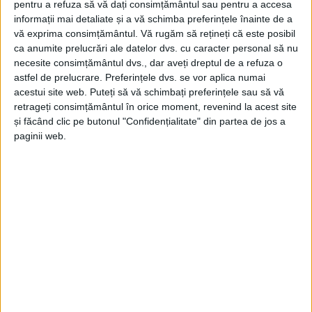
„În cauză s-a reținut faptul că, în perioada 2007 –
pentru a refuza să vă dați consimțământul sau pentru a accesa
informații mai detaliate și a vă schimba preferințele înainte de a
2016, a fost constituit și a acționat un
grup
vă exprima consimțământul.
Vă rugăm să rețineți că este posibil
infracțional organizat
cu scopul de a decapitaliza o
ca anumite prelucrări ale datelor dvs. cu caracter personal să nu
societate comercială din orașul Băile Herculane, prin
necesite consimțământul dvs., dar aveți dreptul de a refuza o
astfel de prelucrare. Preferințele dvs. se vor aplica numai
scoaterea activelor/bunurilor din patrimoniul
acestui site web. Puteți să vă schimbați preferințele sau să vă
acesteia în dauna creditorilor reali și, totodată,
retrageți consimțământul în orice moment, revenind la acest site
și făcând clic pe butonul "Confidențialitate" din partea de jos a
însușirea în folosul membrilor grupului a sumelor de
paginii web.
bani obținute. Societatea din
Băile Herculane
deținea
în anul 2001, dată la care a fost privatizată,
aproximativ 50 de imobile în stațiune, imobile care
reprezentau cele mai importante hoteluri,
restaurante și ștranduri termale din stațiune. De
asemenea, aceasta deținea licență de exploatare a
apelor termale, fiind singurul furnizor pentru
celelalte hoteluri și pensiuni funcționale din