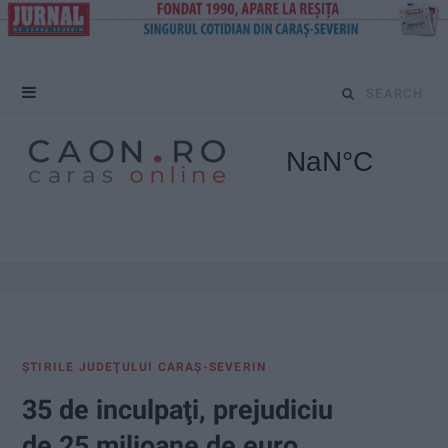
S
e
a
r
c
h
f
ŞTIRILE JUDEŢULUI CARAŞ-SEVERIN
o
35 de inculpaţi, prejudiciu
r
de 25 milioane de euro,