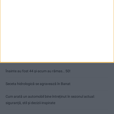
Articole recente
Ultimul bloc de locuințe sociale din Stavila, recepționat
ANUNŢ OPRIRE APĂ ÎN BOCȘA
Înainte au fost 44 și-acum au rămas… 50!
Seceta hidrologică se agravează în Banat
Cum arată un automobil bine întreținut în sezonul actual:
siguranță, stil și decizii inspirate