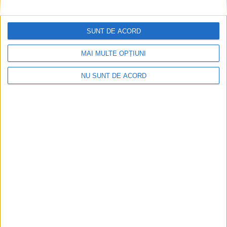
SUNT DE ACORD
Înainte au fost 44 și-acum au rămas… 50!
2026-08-07
MAI MULTE OPȚIUNI
NU SUNT DE ACORD
Seceta hidrologică se agravează în Banat