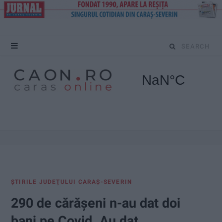
S
e
a
r
c
h
f
ŞTIRILE JUDEŢULUI CARAŞ-SEVERIN
o
290 de cărăşeni n-au dat doi
r
bani pe Covid. Au dat