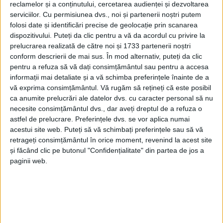
reclamelor și a conținutului, cercetarea audienței și dezvoltarea
serviciilor.
Cu permisiunea dvs., noi și partenerii noștri putem
folosi date și identificări precise de geolocație prin scanarea
dispozitivului. Puteți da clic pentru a vă da acordul cu privire la
prelucrarea realizată de către noi și 1733 partenerii noștri
conform descrierii de mai sus. În mod alternativ, puteți da clic
pentru a refuza să vă dați consimțământul sau pentru a accesa
informații mai detaliate și a vă schimba preferințele înainte de a
vă exprima consimțământul.
Vă rugăm să rețineți că este posibil
ca anumite prelucrări ale datelor dvs. cu caracter personal să nu
necesite consimțământul dvs., dar aveți dreptul de a refuza o
astfel de prelucrare. Preferințele dvs. se vor aplica numai
acestui site web. Puteți să vă schimbați preferințele sau să vă
Astfel, în săptămâna 17-23 august, în acţiuni au fost
retrageți consimțământul în orice moment, revenind la acest site
și făcând clic pe butonul "Confidențialitate" din partea de jos a
angrenaţi 642 de poliţişti, jandarmi, poliţişti locali,
paginii web.
precum şi reprezentanţi în teritoriu ai diferitelor
ministere şi structuri abilitate, care au fost prezenţi
în zonele aglomerate, în centrele comerciale, în
pieţe, pe terase şi în trafic.