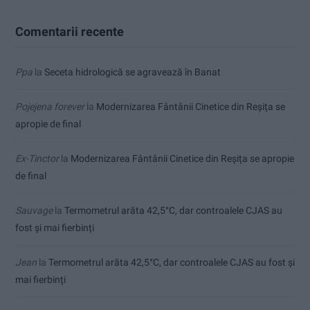
Comentarii recente
Ppa
la
Seceta hidrologică se agravează în Banat
Pojejena forever
la
Modernizarea Fântânii Cinetice din Reșița se
apropie de final
Ex-Tinctor
la
Modernizarea Fântânii Cinetice din Reșița se apropie
de final
Sauvage
la
Termometrul arăta 42,5°C, dar controalele CJAS au
fost și mai fierbinți
Jean
la
Termometrul arăta 42,5°C, dar controalele CJAS au fost și
mai fierbinți