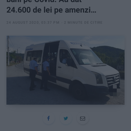
:
24.600 de lei pe amenzi…
24 AUGUST 2020, 03:37 PM
2 MINUTE DE CITIRE