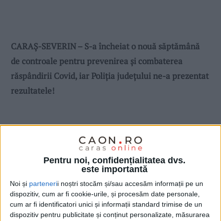
CARAŞ-SEVERIN – S-a încheiat o nouă săptămână
de controale pentru prevenirea şi combaterea
răspândirii Covid, iar Poliţia judeţului ne-a prezentat
rezultatele!
Pentru noi, confidențialitatea dvs.
este importantă
Noi și
parteneri
i noștri stocăm și/sau accesăm informații pe un
dispozitiv, cum ar fi cookie-urile, și procesăm date personale,
cum ar fi identificatori unici și informații standard trimise de un
dispozitiv pentru publicitate și conținut personalizate, măsurarea