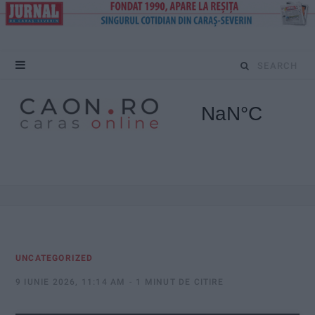
S
e
a
r
c
h
f
UNCATEGORIZED
o
9 IUNIE 2026, 11:14 AM
1 MINUT DE CITIRE
r