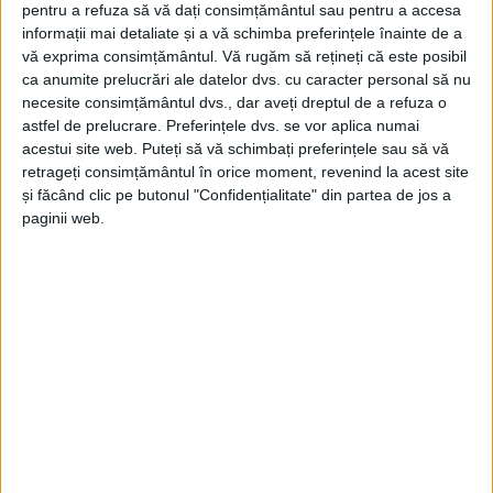
pentru a refuza să vă dați consimțământul sau pentru a accesa
informații mai detaliate și a vă schimba preferințele înainte de a
vă exprima consimțământul.
Vă rugăm să rețineți că este posibil
ca anumite prelucrări ale datelor dvs. cu caracter personal să nu
necesite consimțământul dvs., dar aveți dreptul de a refuza o
astfel de prelucrare. Preferințele dvs. se vor aplica numai
acestui site web. Puteți să vă schimbați preferințele sau să vă
retrageți consimțământul în orice moment, revenind la acest site
și făcând clic pe butonul "Confidențialitate" din partea de jos a
paginii web.
ANALIA SELIS
CARANSEBES
CARAS SEVERIN
CONCERT
TANGO