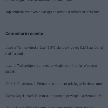
Toți cetățenii vor avea privilegiu de primar la refacerea străzilor!
Comentarii recente
Jean
la
Termometrul arăta 42,5°C, dar controalele CJAS au fost și
mai fierbinți
uctm
la
Toți cetățenii vor avea privilegiu de primar la refacerea
străzilor!
Dorin
la
Coșei acuză: Primar cu tratament privilegiat la Herculane!
Tica
la
Coșei acuză: Primar cu tratament privilegiat la Herculane!
Dinu
la
Gaiţă: PSD este lipsit de consecvență! Gârtoi: Nu am