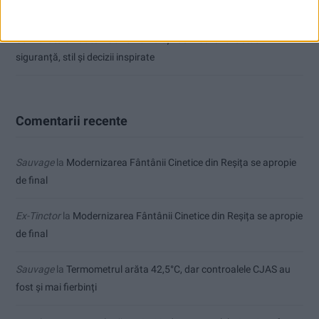
Seceta hidrologică se agravează în Banat
Cum arată un automobil bine întreținut în sezonul actual:
siguranță, stil și decizii inspirate
Comentarii recente
Sauvage
la
Modernizarea Fântânii Cinetice din Reșița se apropie
de final
Ex-Tinctor
la
Modernizarea Fântânii Cinetice din Reșița se apropie
de final
Sauvage
la
Termometrul arăta 42,5°C, dar controalele CJAS au
fost și mai fierbinți