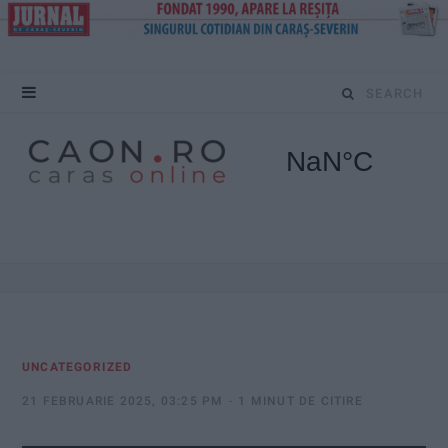
S
e
a
r
c
h
f
UNCATEGORIZED
o
21 FEBRUARIE 2025, 03:25 PM
1 MINUT DE CITIRE
r