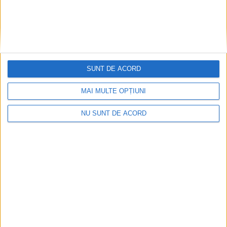
Înainte au fost 44 și-acum au rămas… 50!
SUNT DE ACORD
2026-08-07
MAI MULTE OPȚIUNI
NU SUNT DE ACORD
Arhive
A
r
h
i
v