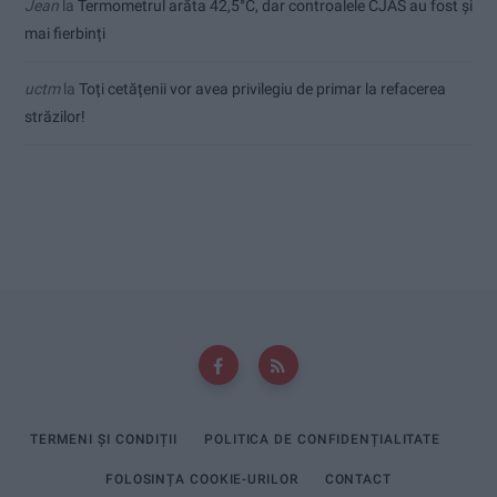
Jean
la
Termometrul arăta 42,5°C, dar controalele CJAS au fost și
mai fierbinți
uctm
la
Toți cetățenii vor avea privilegiu de primar la refacerea
străzilor!
TERMENI ȘI CONDIȚII
POLITICA DE CONFIDENȚIALITATE
FOLOSINȚA COOKIE-URILOR
CONTACT