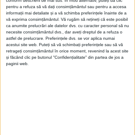
conform descrierii de mai sus. În mod alternativ, puteți da clic
pentru a refuza să vă dați consimțământul sau pentru a accesa
informații mai detaliate și a vă schimba preferințele înainte de a
vă exprima consimțământul.
Vă rugăm să rețineți că este posibil
ca anumite prelucrări ale datelor dvs. cu caracter personal să nu
necesite consimțământul dvs., dar aveți dreptul de a refuza o
astfel de prelucrare. Preferințele dvs. se vor aplica numai
acestui site web. Puteți să vă schimbați preferințele sau să vă
retrageți consimțământul în orice moment, revenind la acest site
și făcând clic pe butonul "Confidențialitate" din partea de jos a
paginii web.