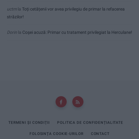
uctm
la
Toți cetățenii vor avea privilegiu de primar la refacerea
străzilor!
Dorin
la
Coșei acuză: Primar cu tratament privilegiat la Herculane!
TERMENI ȘI CONDIȚII
POLITICA DE CONFIDENȚIALITATE
FOLOSINȚA COOKIE-URILOR
CONTACT