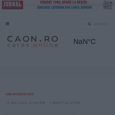
S
e
a
r
c
h
f
UNCATEGORIZED
o
10 MAI 2024, 01:09 PM
1 MINUT DE CITIRE
r