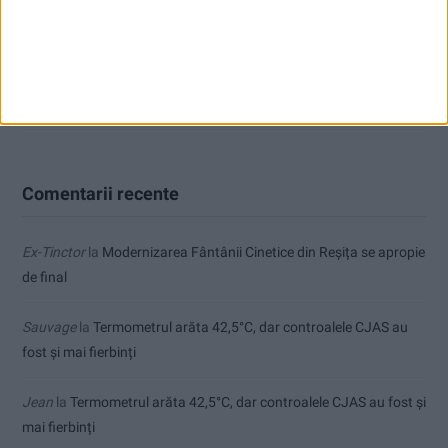
temelii!
Zece noi stații de încărcare pentru mașini electrice, la Caransebeș
Dorinel Munteanu a adus un fundaș cu experiență internațională
Comentarii recente
Ex-Tinctor
la
Modernizarea Fântânii Cinetice din Reșița se apropie
de final
Sauvage
la
Termometrul arăta 42,5°C, dar controalele CJAS au
fost și mai fierbinți
Jean
la
Termometrul arăta 42,5°C, dar controalele CJAS au fost și
mai fierbinți