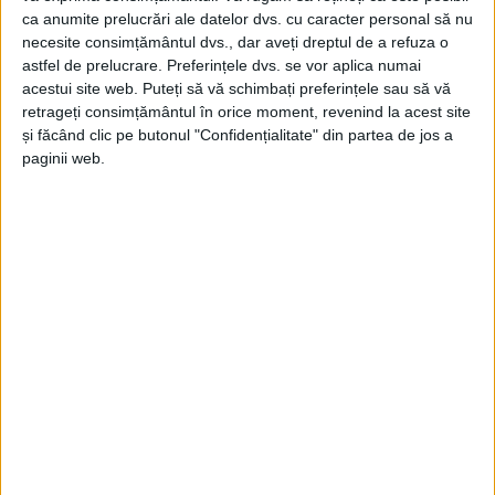
ca anumite prelucrări ale datelor dvs. cu caracter personal să nu
necesite consimțământul dvs., dar aveți dreptul de a refuza o
BARSASTEANU
CARAS SEVERIN
CLINICA
astfel de prelucrare. Preferințele dvs. se vor aplica numai
CT
DISCOUNT
INVESTIGATII
RESITA
acestui site web. Puteți să vă schimbați preferințele sau să vă
retrageți consimțământul în orice moment, revenind la acest site
RMN
și făcând clic pe butonul "Confidențialitate" din partea de jos a
paginii web.
0