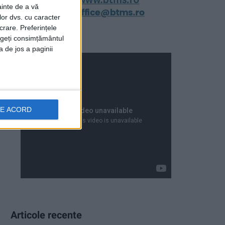
ainte de a vă
lor dvs. cu caracter
crare. Preferințele
rageți consimțământul
a de jos a paginii
DE ACORD
Articole recente