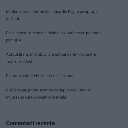
Modernizarea Fântânii Cinetice din Reșița se apropie
de final
De la blocuri la stadion: Moldova Nouă crește pe toate
planurile
Autoutilitară, microbuz, proiectoare și lumini pentru
Teatrul de Vest
Pe toate șantierele se lucrează cu spor
CSM Reșița, primul examen în deplasare! Dorinel
Munteanu cere concentrare totală!
Comentarii recente