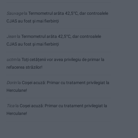
Sauvage
la
Termometrul arăta 42,5°C, dar controalele
CJAS au fost și mai fierbinți
Jean
la
Termometrul arăta 42,5°C, dar controalele
CJAS au fost și mai fierbinți
uctm
la
Toți cetățenii vor avea privilegiu de primar la
refacerea străzilor!
Dorin
la
Coșei acuză: Primar cu tratament privilegiat la
Herculane!
Tica
la
Coșei acuză: Primar cu tratament privilegiat la
Herculane!