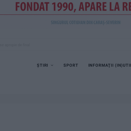
se apropie de final
ȘTIRI
SPORT
INFORMAŢII (IN)UTI