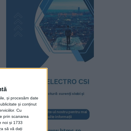
ntă
rile, și procesăm date
ublicitate și conținut
viciilor.
Cu
ție prin scanarea
e noi și 1733
za să vă dați