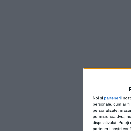
Noi și
parteneri
i noș
personale, cum ar fi i
personalizate, măsura
permisiunea dvs., noi
dispozitivului. Puteț
partenerii noștri con