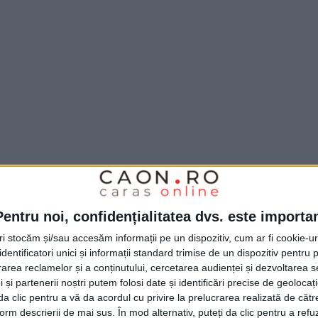
Pentru noi, confidențialitatea dvs. este importa
tri stocăm și/sau accesăm informații pe un dispozitiv, cum ar fi cookie-u
dentificatori unici și informații standard trimise de un dispozitiv pentru p
rea reclamelor și a conținutului, cercetarea audienței și dezvoltarea ser
 și partenerii noștri putem folosi date și identificări precise de geoloca
i da clic pentru a vă da acordul cu privire la prelucrarea realizată de cătr
form descrierii de mai sus. În mod alternativ, puteți da clic pentru a refu