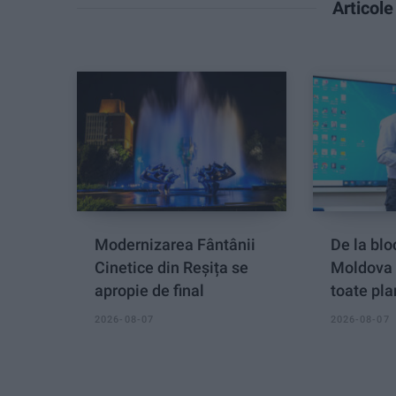
Articol
Modernizarea Fântânii
De la blo
Cinetice din Reșița se
Moldova 
apropie de final
toate pla
2026-08-07
2026-08-07