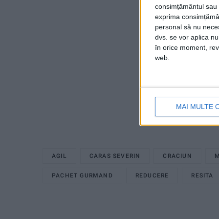
consimțământul sau p
exprima consimțămâ
personal să nu necesi
dvs. se vor aplica n
în orice moment, reve
web.
MAI MULTE 
AGIL
CARAS SEVERIN
CRACIUN
M
PACHET GURMAND
REDUCERE
RESITA