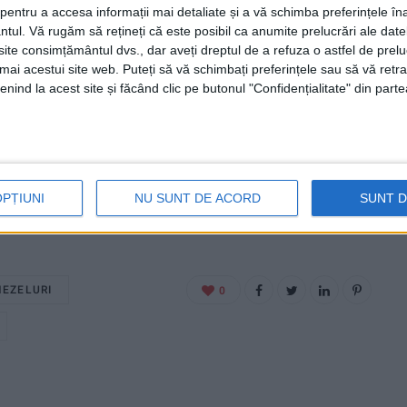
entru a accesa informații mai detaliate și a vă schimba preferințele în
ntul.
Vă rugăm să rețineți că este posibil ca anumite prelucrări ale date
te consimțământul dvs., dar aveți dreptul de a refuza o astfel de prelu
umai acestui site web. Puteți să vă schimbați preferințele sau să vă ret
nind la acest site și făcând clic pe butonul "Confidențialitate" din parte
OPȚIUNI
NU SUNT DE ACORD
SUNT 
EZELURI
0