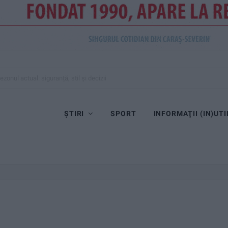
zonul actual: siguranță, stil și decizii inspirate
ȘTIRI
SPORT
INFORMAŢII (IN)UTI