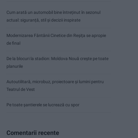
Cum arată un automobil bine întreținut în sezonul
actual: siguranță, stil și decizii inspirate
Modernizarea Fântânii Cinetice din Reșița se apropie
de final
De la blocuri la stadion: Moldova Nouă crește pe toate
planurile
Autoutilitară, microbuz, proiectoare și lumini pentru
Teatrul de Vest
Pe toate șantierele se lucrează cu spor
Comentarii recente