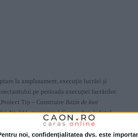
ptare la amplasament, execuție lucrări și
oiectantului pe perioada execuției lucrărilor
 „Proiect Tip – Construire
Bazin de înot
lui,
Nr. 24A, municipiul
Caransebeș,
județul
itație va fi desfășurată direct de cei de la
Pentru noi, confidențialitatea dvs. este importa