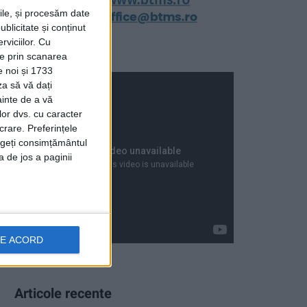
rile, și procesăm date
ublicitate și conținut
viciilor.
Cu
ție prin scanarea
e noi și 1733
za să vă dați
ainte de a vă
lor dvs. cu caracter
crare. Preferințele
rageți consimțământul
a de jos a paginii
DE ACORD
Articole recente