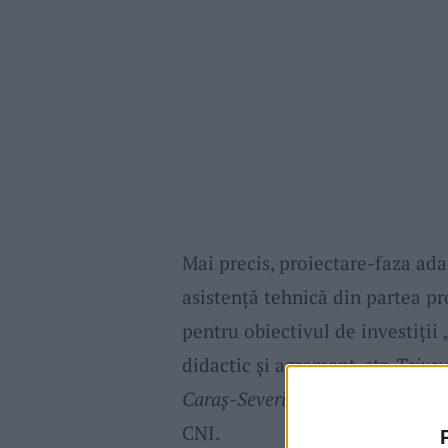
Mai precis, proiectare-faza ada
asistență tehnică din partea pr
pentru obiectivul de investiții
didactic și agrement, str.
Teiușu
Caraș-Severin”.
Procedura de lic
CNI.