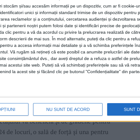
tri stocăm și/sau accesăm informații pe un dispozitiv, cum ar fi cookie-u
dentificatori unici și informații standard trimise de un dispozitiv pentru p
 la bătaie pentru construirea
bazinului,
rea reclamelor și a conținutului, cercetarea audienței și dezvoltarea ser
estiția de bază, 730.365,44 lei cheltuieli
 și partenerii noștri putem folosi date și identificări precise de geoloca
i da clic pentru a vă da acordul cu privire la prelucrarea realizată de cătr
terenului, 213.466,50 lei proiectare și
form descrierii de mai sus. În mod alternativ, puteți da clic pentru a refu
entru a accesa informații mai detaliate și a vă schimba preferințele în
lei organizare de șantier. Firmele interesate
ntul.
Vă rugăm să rețineți că este posibil ca anumite prelucrări ale date
imii 5 ani au dus la bun sfârșit cel puțin un
te consimțământul dvs., dar aveți dreptul de a refuza o astfel de prelu
umai acestui site web. Puteți să vă schimbați preferințele sau să vă ret
n
artificial. Ofertele sunt așteptate până pe 5
nind la acest site și făcând clic pe butonul "Confidențialitate" din parte
zin de înot
de la
Caransebeș
va avea
a fi prevăzut cu 6 culoare și va avea o
OPȚIUNI
NU SUNT DE ACORD
SUNT 
etajului va beneficia și de gradene pentru
4 de locuri, o sală de forță și una pentru