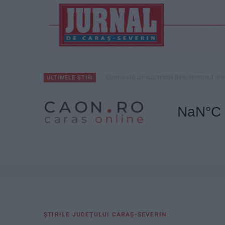
Cum arată un automobil bine întreținut în se
ULTIMELE ȘTIRI
ŞTIRILE JUDEŢULUI CARAŞ-SEVERIN