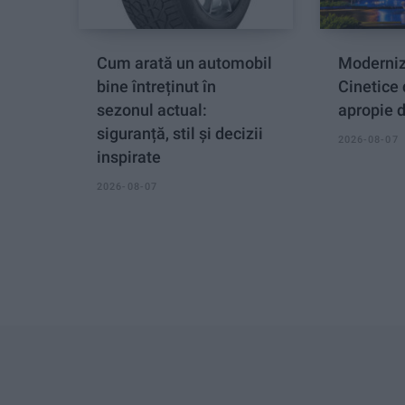
Cum arată un automobil
Moderniz
bine întreținut în
Cinetice 
sezonul actual:
apropie d
siguranță, stil și decizii
2026-08-07
inspirate
2026-08-07