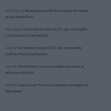
Ex-Tinctor
la
Modernizarea Fântânii Cinetice din Reșița
se apropie de final
Sauvage
la
Termometrul arăta 42,5°C, dar controalele
CJAS au fost și mai fierbinți
Jean
la
Termometrul arăta 42,5°C, dar controalele
CJAS au fost și mai fierbinți
uctm
la
Toți cetățenii vor avea privilegiu de primar la
refacerea străzilor!
Dorin
la
Coșei acuză: Primar cu tratament privilegiat la
Herculane!