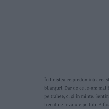
În liniștea ce predomină aceas
bilanțuri. Dar de ce le-am mai 
pe trahee, ci şi în minte. Sent
trecut ne învăluie pe toți. A fo