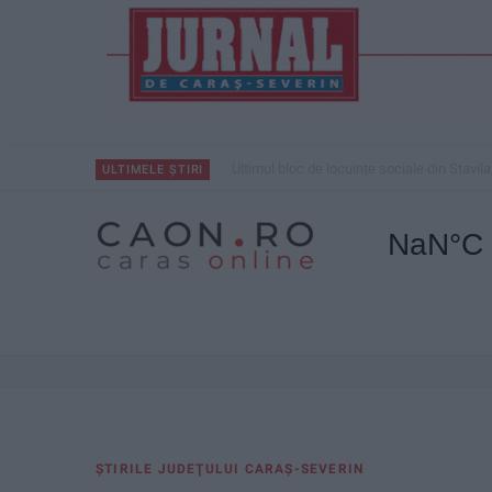
ANUNŢ OPRIRE APĂ ÎN BOCȘA
ULTIMELE ȘTIRI
ŞTIRILE JUDEŢULUI CARAŞ-SEVERIN