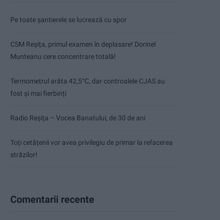
Pe toate șantierele se lucrează cu spor
CSM Reșița, primul examen în deplasare! Dorinel
Munteanu cere concentrare totală!
Termometrul arăta 42,5°C, dar controalele CJAS au
fost și mai fierbinți
Radio Reșița – Vocea Banatului, de 30 de ani
Toți cetățenii vor avea privilegiu de primar la refacerea
străzilor!
Comentarii recente