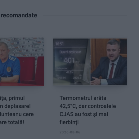
e recomandate
ța, primul
Termometrul arăta
n deplasare!
42,5°C, dar controalele
Munteanu cere
CJAS au fost și mai
re totală!
fierbinți
2026-08-06