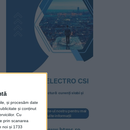
ntă
rile, și procesăm date
ublicitate și conținut
viciilor.
Cu
ție prin scanarea
e noi și 1733