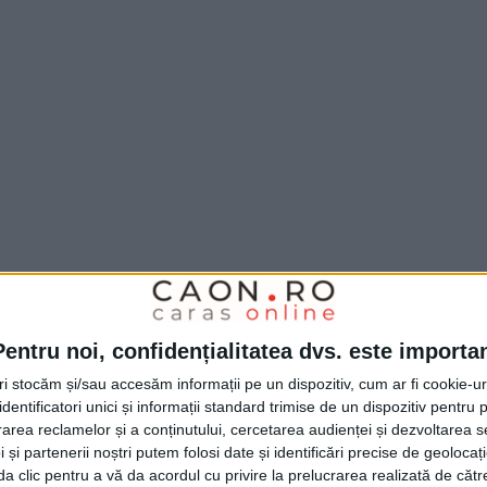
Pentru noi, confidențialitatea dvs. este importa
a determina creșterea siguranței
tri stocăm și/sau accesăm informații pe un dispozitiv, cum ar fi cookie-u
ii administraţiei locale. Sistemul este unul
dentificatori unici și informații standard trimise de un dispozitiv pentru p
area și înregistrarea imaginilor
video
în
rea reclamelor și a conținutului, cercetarea audienței și dezvoltarea ser
 și partenerii noștri putem folosi date și identificări precise de geoloca
ă de 20 de zile.
i da clic pentru a vă da acordul cu privire la prelucrarea realizată de cătr