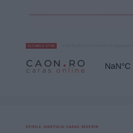
CSM Reșița, primul examen în deplasare! 
ULTIMELE ȘTIRI
ŞTIRILE JUDEŢULUI CARAŞ-SEVERIN