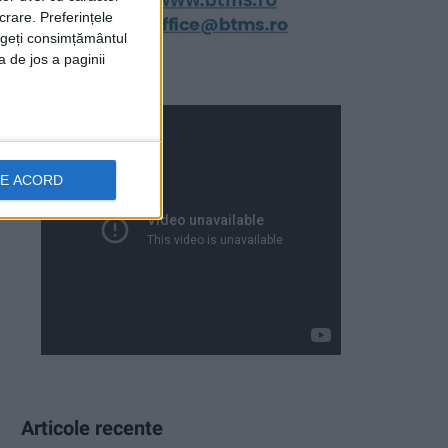
crare. Preferințele
rageți consimțământul
a de jos a paginii
DE ACORD
Articole recente