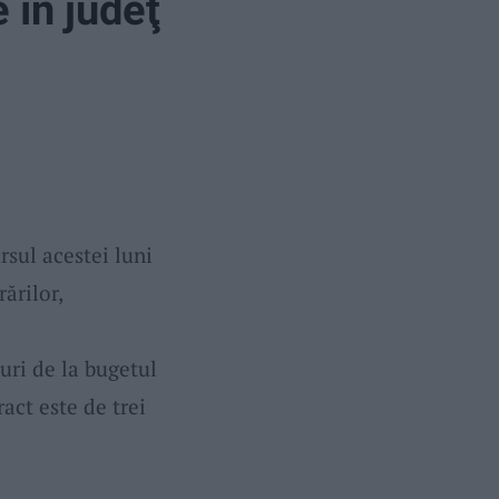
 în judeţ
rsul acestei luni
rărilor,
uri de la bugetul
ract este de trei