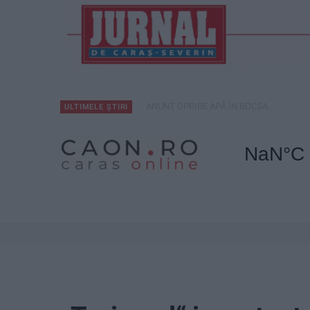
ANUNŢ OPRIRE APĂ ÎN BOCȘA
ULTIMELE ȘTIRI