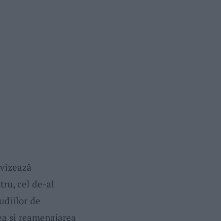
 vizează
tru, cel de-al
tudiilor de
ea şi reamenajarea