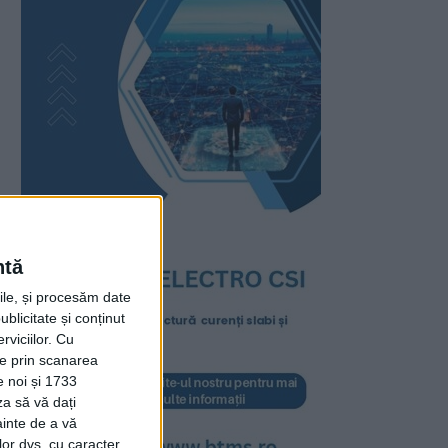
ntă
rile, și procesăm date
ublicitate și conținut
viciilor.
Cu
ție prin scanarea
e noi și 1733
za să vă dați
ainte de a vă
lor dvs. cu caracter