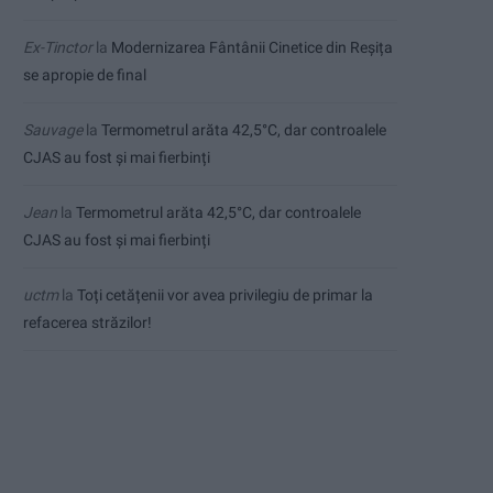
Ex-Tinctor
la
Modernizarea Fântânii Cinetice din Reșița
se apropie de final
Sauvage
la
Termometrul arăta 42,5°C, dar controalele
CJAS au fost și mai fierbinți
Jean
la
Termometrul arăta 42,5°C, dar controalele
CJAS au fost și mai fierbinți
uctm
la
Toți cetățenii vor avea privilegiu de primar la
refacerea străzilor!