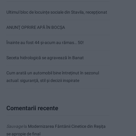
Ultimul bloc de locuințe sociale din Stavila, recepționat
ANUNŢ OPRIRE APĂ ÎN BOCȘA
Înainte au fost 44 și-acum au rămas… 50!
Seceta hidrologică se agravează în Banat
Cum arată un automobil bine întreținut în sezonul
actual: siguranță, stil și decizii inspirate
Comentarii recente
Sauvage
la
Modernizarea Fântânii Cinetice din Reșița
se apropie de final