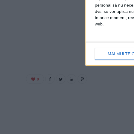
personal să nu necesi
dvs. se vor aplica n
în orice moment, reve
web.
MAI MULTE 
0