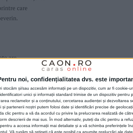
printre care
everin.
ate are
 a unor
Pentru noi, confidențialitatea dvs. este importa
tri stocăm și/sau accesăm informații pe un dispozitiv, cum ar fi cookie-u
dentificatori unici și informații standard trimise de un dispozitiv pentru p
rea reclamelor și a conținutului, cercetarea audienței și dezvoltarea ser
 și partenerii noștri putem folosi date și identificări precise de geoloca
i da clic pentru a vă da acordul cu privire la prelucrarea realizată de cătr
form descrierii de mai sus. În mod alternativ, puteți da clic pentru a refu
entru a accesa informații mai detaliate și a vă schimba preferințele în
ntul.
Vă rugăm să rețineți că este posibil ca anumite prelucrări ale date