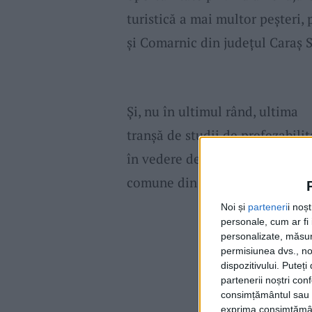
turistică a mai multor peşteri, 
şi Comarnic din judeţul Caraş S
Şi, nu în ultimul rând, ultima
tranşă de studii de prefezabilit
în vedere dezvoltarea turistică
comune din judeţ.
Noi și
parteneri
i noș
personale, cum ar fi i
personalizate, măsura
permisiunea dvs., noi
dispozitivului. Puteț
partenerii noștri con
consimțământul sau p
exprima consimțămâ