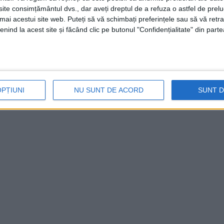
te consimțământul dvs., dar aveți dreptul de a refuza o astfel de prelu
umai acestui site web. Puteți să vă schimbați preferințele sau să vă ret
nind la acest site și făcând clic pe butonul "Confidențialitate" din parte
OPȚIUNI
NU SUNT DE ACORD
SUNT 