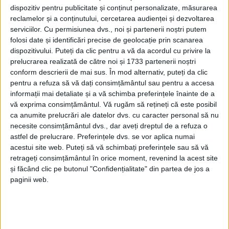
dispozitiv pentru publicitate și conținut personalizate, măsurarea
reclamelor și a conținutului, cercetarea audienței și dezvoltarea
serviciilor.
Cu permisiunea dvs., noi și partenerii noștri putem
folosi date și identificări precise de geolocație prin scanarea
dispozitivului. Puteți da clic pentru a vă da acordul cu privire la
prelucrarea realizată de către noi și 1733 partenerii noștri
conform descrierii de mai sus. În mod alternativ, puteți da clic
pentru a refuza să vă dați consimțământul sau pentru a accesa
informații mai detaliate și a vă schimba preferințele înainte de a
vă exprima consimțământul.
Vă rugăm să rețineți că este posibil
ca anumite prelucrări ale datelor dvs. cu caracter personal să nu
necesite consimțământul dvs., dar aveți dreptul de a refuza o
astfel de prelucrare. Preferințele dvs. se vor aplica numai
acestui site web. Puteți să vă schimbați preferințele sau să vă
retrageți consimțământul în orice moment, revenind la acest site
și făcând clic pe butonul "Confidențialitate" din partea de jos a
paginii web.