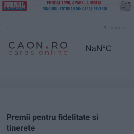
S
e
a
r
c
h
f
o
Premii pentru fidelitate si
r
tinerete