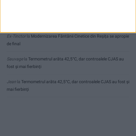
Pojejena forever
la
Modernizarea Fântânii Cinetice din Reșița se
apropie de final
Ex-Tinctor
la
Modernizarea Fântânii Cinetice din Reșița se apropie
de final
Sauvage
la
Termometrul arăta 42,5°C, dar controalele CJAS au
fost și mai fierbinți
Jean
la
Termometrul arăta 42,5°C, dar controalele CJAS au fost și
mai fierbinți