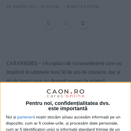
:
30 MARTIE 2017, 06:56 PM
1 MINUT DE CITIRE
CARANSEBEȘ – 14 cupluri de caransebeșeni care au
împlinit în ultimele luni 50 de ani de căsnicie, dar și
66 de tineri care au devenit majori în primul
trimestru al acestui an, au fost premiați joi la sediul
Primăriei Caransebeș de conducerea administrației
Pentru noi, confidențialitatea dvs.
locale.
este importantă
Noi și
parteneri
i noștri stocăm și/sau accesăm informații pe un
dispozitiv, cum ar fi cookie-urile, și procesăm date personale,
cum ar fi identificatori unici și informații standard trimise de un