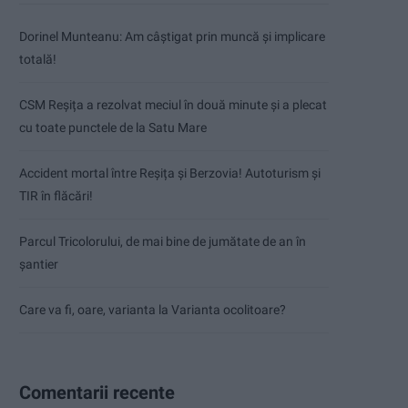
Dorinel Munteanu: Am câștigat prin muncă și implicare
totală!
CSM Reșița a rezolvat meciul în două minute și a plecat
cu toate punctele de la Satu Mare
Accident mortal între Reșița și Berzovia! Autoturism și
TIR în flăcări!
Parcul Tricolorului, de mai bine de jumătate de an în
șantier
Care va fi, oare, varianta la Varianta ocolitoare?
Comentarii recente