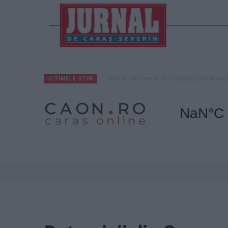
Dorinel Munteanu: Am câștigat prin muncă 
ULTIMELE ȘTIRI