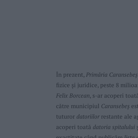
În prezent,
Primăria Caransebeș
fizice și juridice, peste 8 milio
Felix Borcean
, s-ar acoperi toa
către municipiul
Caransebeș
est
tuturor
datoriilor
restante ale a
acoperi toată
datoria spitalului
ș
exactitate când publicăm
lista 