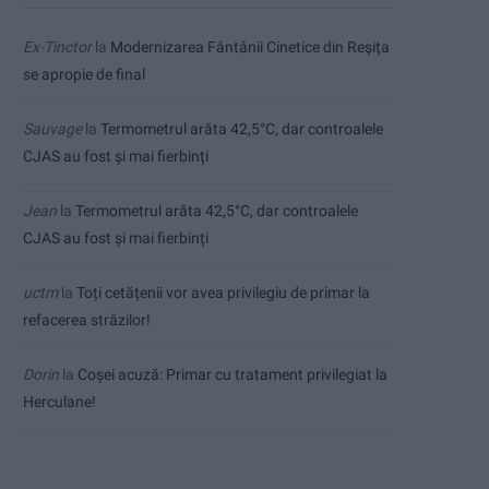
Ex-Tinctor
la
Modernizarea Fântânii Cinetice din Reșița
se apropie de final
Sauvage
la
Termometrul arăta 42,5°C, dar controalele
CJAS au fost și mai fierbinți
Jean
la
Termometrul arăta 42,5°C, dar controalele
CJAS au fost și mai fierbinți
uctm
la
Toți cetățenii vor avea privilegiu de primar la
refacerea străzilor!
Dorin
la
Coșei acuză: Primar cu tratament privilegiat la
Herculane!