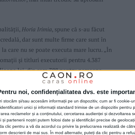
alității,
Horia Irimia
, spune că s-au făcut
 credală, dar sunt multe firme care sunt în
 la care nu se poate executa mare lucru. „În
omații și titluri executorii pentru 4.387
lioane lei, din care 388 pentru persoane
 și 3999 persoane fizice în sumă de 1, 8
anul trecut s-a iniţiat procedura de
Pentru noi, confidențialitatea dvs. este importa
upra conturilor bancare la 2361 de
tri stocăm și/sau accesăm informații pe un dispozitiv, cum ar fi cookie-u
dentificatori unici și informații standard trimise de un dispozitiv pentru p
 juridice, în sumă de 1,5 milioane lei. Nu în
rea reclamelor și a conținutului, cercetarea audienței și dezvoltarea ser
 și partenerii noștri putem folosi date și identificări precise de geoloca
ă
, la bugetul local s-au recuperat, în 2017, 1,7
i da clic pentru a vă da acordul cu privire la prelucrarea realizată de cătr
form descrierii de mai sus. În mod alternativ, puteți da clic pentru a refu