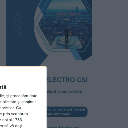
ntă
rile, și procesăm date
ublicitate și conținut
viciilor.
Cu
ție prin scanarea
e noi și 1733
za să vă dați