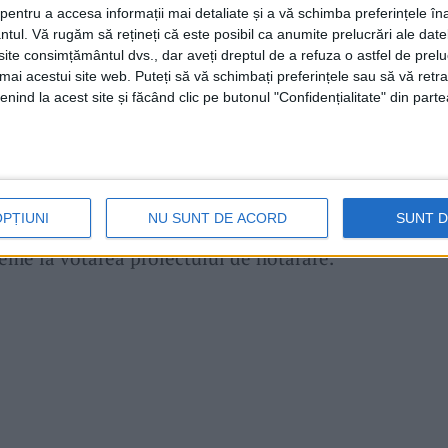
entru a accesa informații mai detaliate și a vă schimba preferințele în
ntul.
Vă rugăm să rețineți că este posibil ca anumite prelucrări ale date
cali vor stabili limitele plafonului
datoriilor
te consimțământul dvs., dar aveți dreptul de a refuza o astfel de prelu
umai acestui site web. Puteți să vă schimbați preferințele sau să vă ret
e fizice vor fi trecute pe lista rușinii și
nind la acest site și făcând clic pe butonul "Confidențialitate" din parte
 potrivit propunerii municipalității, pe
soanele juridice cu
datorii la bugetul local
de
oanele fizice cu
datorii
de minim 1.000 de lei.
OPȚIUNI
NU SUNT DE ACORD
SUNT 
ai multe rânduri să știe care sunt
datornicii,
leme la votarea proiectului de hotărâre.