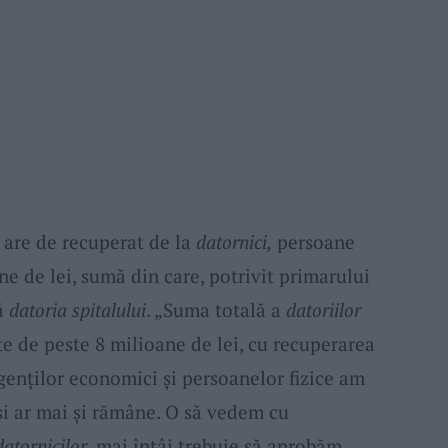
are de recuperat de la
datornici,
persoane
ane de lei, sumă din care, potrivit primarului
tă
datoria spitalului
. „Suma totală a
datoriilor
e de peste 8 milioane de lei, cu recuperarea
genților economici și persoanelor fizice am
i ar mai și rămâne. O să vedem cu
datornicilor
, mai întâi trebuie să aprobăm