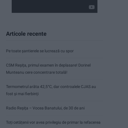
Articole recente
Pe toate șantierele se lucrează cu spor
CSM Reșița, primul examen în deplasare! Dorinel
Munteanu cere concentrare totală!
Termometrul arăta 42,5°C, dar controalele CJAS au
fost și mai fierbinți
Radio Reșița – Vocea Banatului, de 30 de ani
Toți cetățenii vor avea privilegiu de primar la refacerea