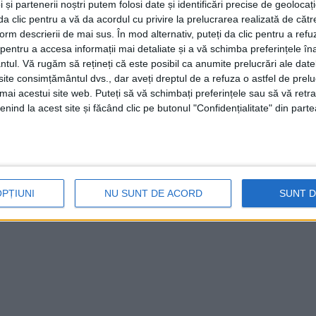
 și partenerii noștri putem folosi date și identificări precise de geoloca
i da clic pentru a vă da acordul cu privire la prelucrarea realizată de cătr
form descrierii de mai sus. În mod alternativ, puteți da clic pentru a refu
entru a accesa informații mai detaliate și a vă schimba preferințele în
ntul.
Vă rugăm să rețineți că este posibil ca anumite prelucrări ale date
te consimțământul dvs., dar aveți dreptul de a refuza o astfel de prelu
umai acestui site web. Puteți să vă schimbați preferințele sau să vă ret
nind la acest site și făcând clic pe butonul "Confidențialitate" din parte
OPȚIUNI
NU SUNT DE ACORD
SUNT 