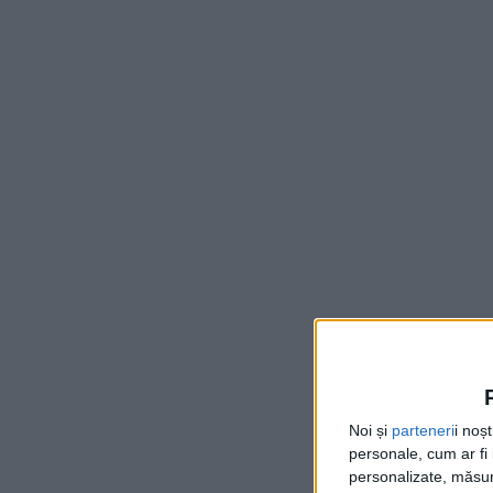
Noi și
parteneri
i noș
personale, cum ar fi i
personalizate, măsura