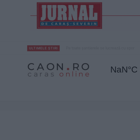
Pe toate șantierele se lucrează cu spor
ULTIMELE ȘTIRI