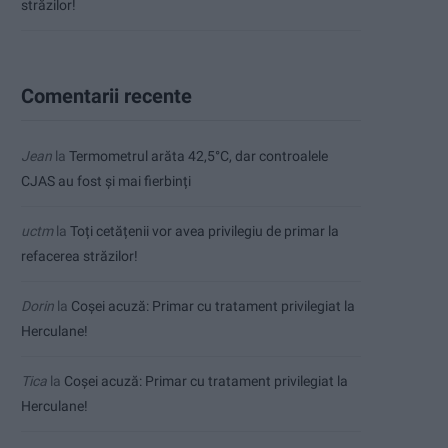
străzilor!
Comentarii recente
Jean
la
Termometrul arăta 42,5°C, dar controalele
CJAS au fost și mai fierbinți
uctm
la
Toți cetățenii vor avea privilegiu de primar la
refacerea străzilor!
Dorin
la
Coșei acuză: Primar cu tratament privilegiat la
Herculane!
Tica
la
Coșei acuză: Primar cu tratament privilegiat la
Herculane!