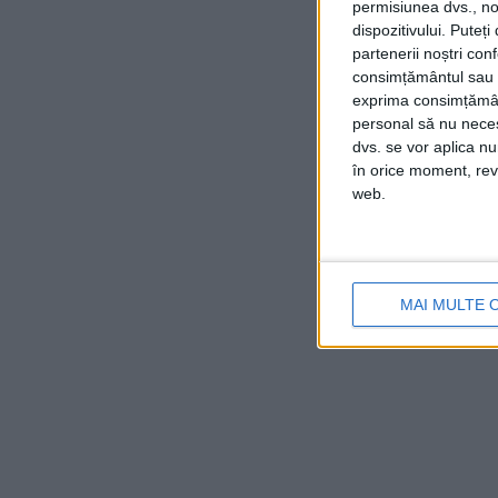
permisiunea dvs., noi
dispozitivului. Puteț
partenerii noștri con
consimțământul sau p
exprima consimțămâ
personal să nu necesi
dvs. se vor aplica n
în orice moment, reve
web.
MAI MULTE 