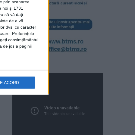
ție prin scanarea
e noi și 1731
za să vă dați
ainte de a vă
lor dvs. cu caracter
crare. Preferințele
rageți consimțământul
a de jos a paginii
DE ACORD