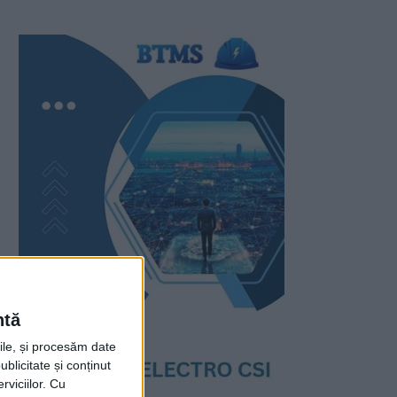
ntă
rile, și procesăm date
ublicitate și conținut
viciilor.
Cu