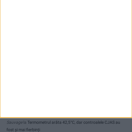
Ioan Popa: România rămâne în zona investițiilor, dar perspectiva
economică este în continuare negativă!
Comentarii recente
Agata crispy
la
În șlapi pe Cheile Rudăriei, a avut nevoie de
salvamontiști
Ppa
la
Care va fi, oare, varianta la Varianta ocolitoare?
Ex-Tinctor
la
Modernizarea Fântânii Cinetice din Reșița se apropie
de final
Sauvage
la
Termometrul arăta 42,5°C, dar controalele CJAS au
fost și mai fierbinți