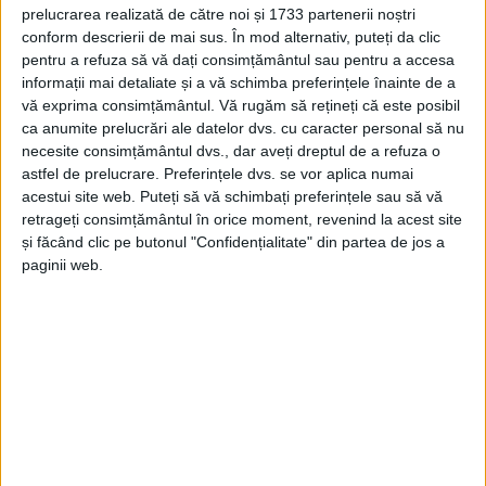
prelucrarea realizată de către noi și 1733 partenerii noștri
MUNTELE SEMENIC – Căderile de zăpadă de săptămâna
conform descrierii de mai sus. În mod alternativ, puteți da clic
trecută au fost suficiente pentru a acoperi pârtiile de pe
pentru a refuza să vă dați consimțământul sau pentru a accesa
informații mai detaliate și a vă schimba preferințele înainte de a
Semenic, astfel încât administratorii lor au putut deschide
vă exprima consimțământul.
Vă rugăm să rețineți că este posibil
sezonul de schi.
ca anumite prelucrări ale datelor dvs. cu caracter personal să nu
necesite consimțământul dvs., dar aveți dreptul de a refuza o
astfel de prelucrare. Preferințele dvs. se vor aplica numai
acestui site web. Puteți să vă schimbați preferințele sau să vă
retrageți consimțământul în orice moment, revenind la acest site
Arhive
și făcând clic pe butonul "Confidențialitate" din partea de jos a
paginii web.
A
r
h
i
v
e