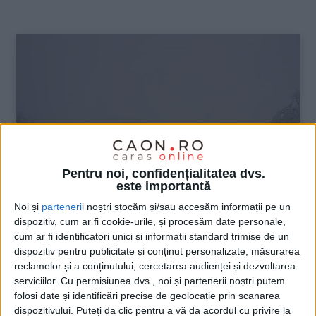
:
Pentru noi, confidențialitatea dvs.
este importantă
Noi și
parteneri
i noștri stocăm și/sau accesăm informații pe un
dispozitiv, cum ar fi cookie-urile, și procesăm date personale,
ŞTIRILE JUDEŢULUI CARAŞ-SEVERIN
cum ar fi identificatori unici și informații standard trimise de un
dispozitiv pentru publicitate și conținut personalizate, măsurarea
Turism de-o zi pe Semenic! M-aş muta
reclamelor și a conținutului, cercetarea audienței și dezvoltarea
pe pârtie!
serviciilor.
Cu permisiunea dvs., noi și partenerii noștri putem
folosi date și identificări precise de geolocație prin scanarea
31 DECEMBRIE 2019, 03:23 PM
5 MINUTE DE CITIRE
dispozitivului. Puteți da clic pentru a vă da acordul cu privire la