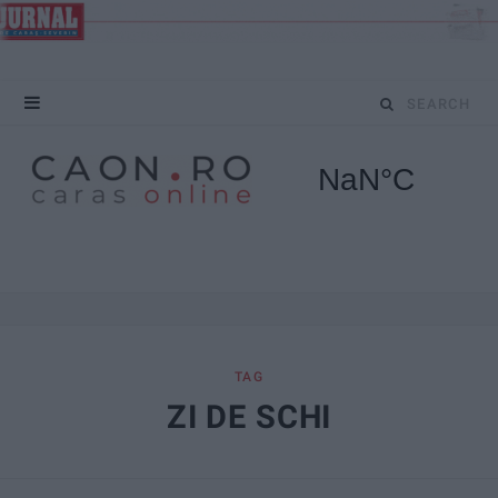
S
e
a
r
c
h
f
TAG
ZI DE SCHI
o
r