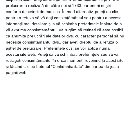
prelucrarea realizată de către noi și 1733 partenerii noștri
REȘIȚA – CSM Reșița a fost învinsă duminică, 13 august, cu
conform descrierii de mai sus. În mod alternativ, puteți da clic
scorul de 4-0, de Ceahlăul Piatra Neamț, în etapa secundă a
pentru a refuza să vă dați consimțământul sau pentru a accesa
Ligii 2! Echipa din Valea Domanului a făcut un meci slab, iar
informații mai detaliate și a vă schimba preferințele înainte de a
greșelile personale și-au pus amprenta asupra scorului final!
vă exprima consimțământul.
Vă rugăm să rețineți că este posibil
ca anumite prelucrări ale datelor dvs. cu caracter personal să nu
necesite consimțământul dvs., dar aveți dreptul de a refuza o
astfel de prelucrare. Preferințele dvs. se vor aplica numai
acestui site web. Puteți să vă schimbați preferințele sau să vă
retrageți consimțământul în orice moment, revenind la acest site
Arhive
și făcând clic pe butonul "Confidențialitate" din partea de jos a
paginii web.
A
r
h
i
v
e