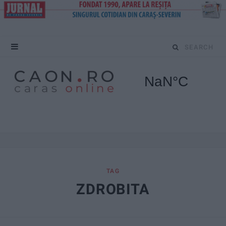
S
e
a
r
c
h
f
TAG
ZDROBITA
o
r