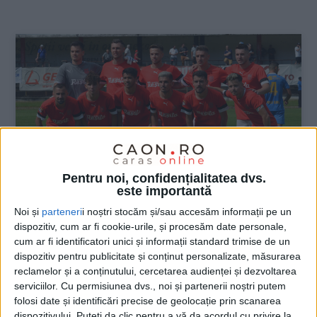
:
Pentru noi, confidențialitatea dvs.
este importantă
Noi și
parteneri
i noștri stocăm și/sau accesăm informații pe un
dispozitiv, cum ar fi cookie-urile, și procesăm date personale,
SPORT
cum ar fi identificatori unici și informații standard trimise de un
dispozitiv pentru publicitate și conținut personalizate, măsurarea
CSM Reșița, zdrobită de Ceahlăul
reclamelor și a conținutului, cercetarea audienței și dezvoltarea
Piatra Neamț
serviciilor.
Cu permisiunea dvs., noi și partenerii noștri putem
folosi date și identificări precise de geolocație prin scanarea
13 AUGUST 2023, 02:18 PM
3 MINUTE DE CITIRE
dispozitivului. Puteți da clic pentru a vă da acordul cu privire la