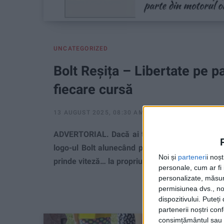
UNCATEGORIZED
Bolt Reșița – Libertate pe pa
fiecare cursă
13 AUGUST 2025, 08:30 AM
3 MINUTE DE CITIRE
ADVERTORIAL. Dacă ai trecut în ultima vreme p
logo-ul Bolt alunecând prin trafic. Nu sunt do
Noi și
parteneri
i noș
prinde viteză… la propriu și la figurat.
personale, cum ar fi i
personalizate, măsura
permisiunea dvs., noi
dispozitivului. Puteț
partenerii noștri con
consimțământul sau p