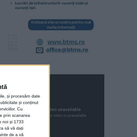
ntă
rile, și procesăm date
ublicitate și conținut
viciilor.
Cu
ție prin scanarea
e noi și 1733
za să vă dați
ainte de a vă