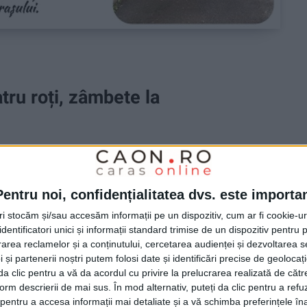
tru roți, zâmbete la
rin Reșița, e imposibil să nu fi observat mașinile cu
Pentru noi, confidențialitatea dvs. este importa
ar mașini de ridesharing. Sunt un semn clar că orașul
tri stocăm și/sau accesăm informații pe un dispozitiv, cum ar fi cookie-u
dentificatori unici și informații standard trimise de un dispozitiv pentru p
rea reclamelor și a conținutului, cercetarea audienței și dezvoltarea ser
 și partenerii noștri putem folosi date și identificări precise de geoloca
i da clic pentru a vă da acordul cu privire la prelucrarea realizată de cătr
form descrierii de mai sus. În mod alternativ, puteți da clic pentru a refu
entru a accesa informații mai detaliate și a vă schimba preferințele în