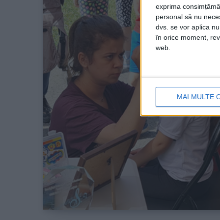
exprima consimțămâ
personal să nu necesi
dvs. se vor aplica n
în orice moment, reve
web.
MAI MULTE 