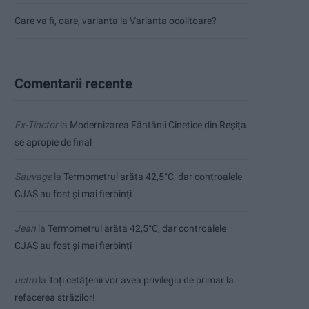
Care va fi, oare, varianta la Varianta ocolitoare?
Comentarii recente
Ex-Tinctor
la
Modernizarea Fântânii Cinetice din Reșița
se apropie de final
Sauvage
la
Termometrul arăta 42,5°C, dar controalele
CJAS au fost și mai fierbinți
Jean
la
Termometrul arăta 42,5°C, dar controalele
CJAS au fost și mai fierbinți
uctm
la
Toți cetățenii vor avea privilegiu de primar la
refacerea străzilor!