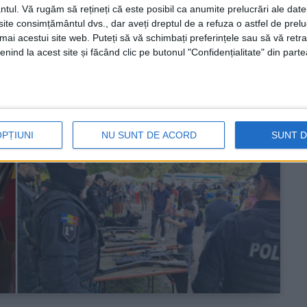
ntul.
Vă rugăm să rețineți că este posibil ca anumite prelucrări ale date
te consimțământul dvs., dar aveți dreptul de a refuza o astfel de prelu
umai acestui site web. Puteți să vă schimbați preferințele sau să vă ret
nind la acest site și făcând clic pe butonul "Confidențialitate" din parte
OPȚIUNI
NU SUNT DE ACORD
SUNT 