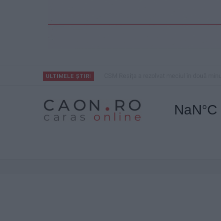
CSM Reșița a rezolvat meciul în două minu
ULTIMELE ȘTIRI