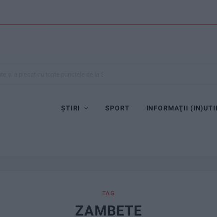
te și a plecat cu toate punctele de la Satu Mare
ȘTIRI
SPORT
INFORMAŢII (IN)UTI
TAG
ZAMBETE