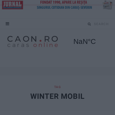
S
e
a
r
c
h
f
TAG
WINTER MOBIL
o
r