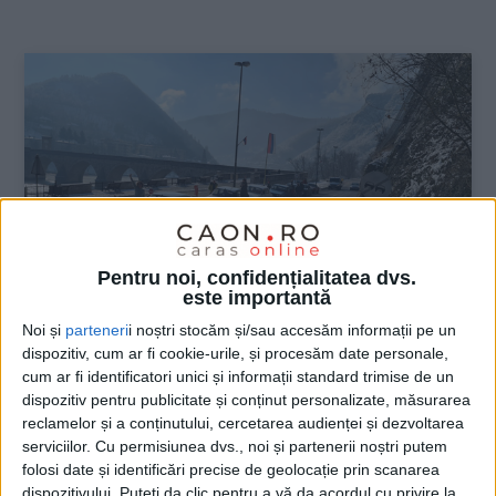
:
Pentru noi, confidențialitatea dvs.
este importantă
Noi și
parteneri
i noștri stocăm și/sau accesăm informații pe un
dispozitiv, cum ar fi cookie-urile, și procesăm date personale,
ŞTIRILE JUDEŢULUI CARAŞ-SEVERIN
cum ar fi identificatori unici și informații standard trimise de un
dispozitiv pentru publicitate și conținut personalizate, măsurarea
Cai putere pe ghețuș
reclamelor și a conținutului, cercetarea audienței și dezvoltarea
serviciilor.
Cu permisiunea dvs., noi și partenerii noștri putem
16 IANUARIE 2025, 12:13 PM
1 MINUT DE CITIRE
folosi date și identificări precise de geolocație prin scanarea
dispozitivului. Puteți da clic pentru a vă da acordul cu privire la