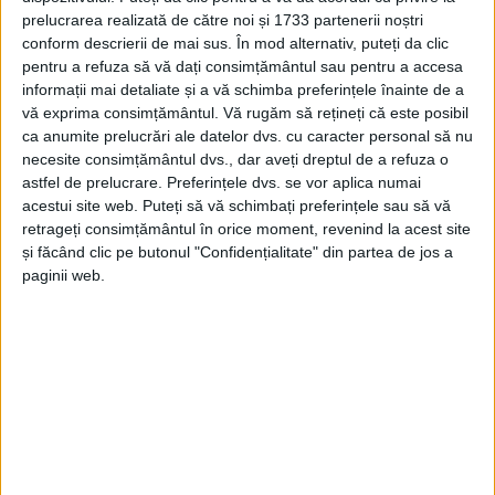
REȘIȚA – Pasionații de mașini clasice sunt invitați să ia parte
prelucrarea realizată de către noi și 1733 partenerii noștri
la cea de-a patra ediție a Winter Rally, un eveniment de
conform descrierii de mai sus. În mod alternativ, puteți da clic
excepție care promite să cucerească inimile iubitorilor de
pentru a refuza să vă dați consimțământul sau pentru a accesa
automobilism. Anul acesta, traseul ales este unul special:
informații mai detaliate și a vă schimba preferințele înainte de a
Subotica – Reșița, reunind echipaje din mai multe țări din
vă exprima consimțământul.
Vă rugăm să rețineți că este posibil
regiune!
ca anumite prelucrări ale datelor dvs. cu caracter personal să nu
necesite consimțământul dvs., dar aveți dreptul de a refuza o
astfel de prelucrare. Preferințele dvs. se vor aplica numai
acestui site web. Puteți să vă schimbați preferințele sau să vă
retrageți consimțământul în orice moment, revenind la acest site
și făcând clic pe butonul "Confidențialitate" din partea de jos a
Arhive
paginii web.
A
r
h
i
v
e