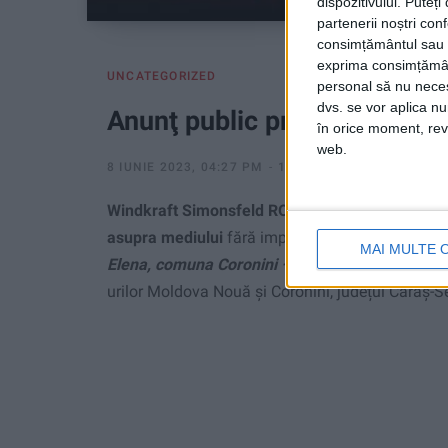
dispozitivului. Puteț
partenerii noștri con
consimțământul sau p
exprima consimțămâ
UNCATEGORIZED
personal să nu necesi
dvs. se vor aplica n
Anunţ public privind dezbat
în orice moment, reve
web.
8 IUNIE 2023, 04:27 PM
1 MINUT DE CITIRE
Windkraft Simonsfeld RO
SRL
anunţă publicul i
asupra mediului
fără impact transfrontalier, pent
MAI MULTE 
Elena, comuna Coronini – continuare lucrări
“
pr
urilor Moldova Nouă și Coronini, județul Caraș-S