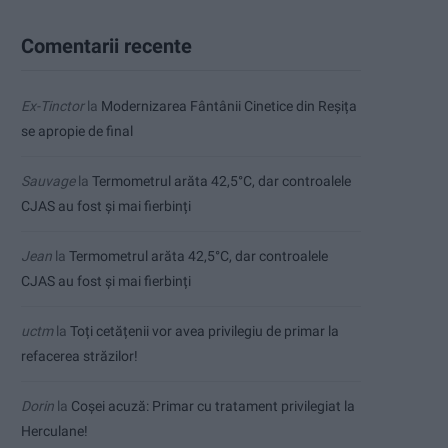
Comentarii recente
Ex-Tinctor
la
Modernizarea Fântânii Cinetice din Reșița
se apropie de final
Sauvage
la
Termometrul arăta 42,5°C, dar controalele
CJAS au fost și mai fierbinți
Jean
la
Termometrul arăta 42,5°C, dar controalele
CJAS au fost și mai fierbinți
uctm
la
Toți cetățenii vor avea privilegiu de primar la
refacerea străzilor!
Dorin
la
Coșei acuză: Primar cu tratament privilegiat la
Herculane!