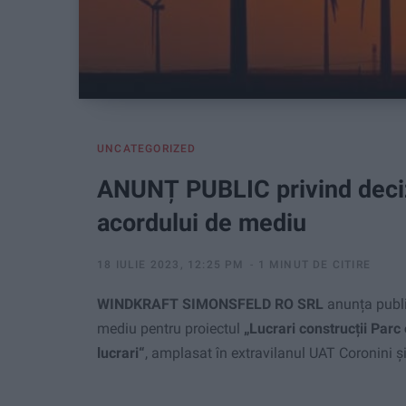
UNCATEGORIZED
ANUNȚ PUBLIC privind deciz
acordului de mediu
18 IULIE 2023, 12:25 PM
1 MINUT DE CITIRE
WINDKRAFT SIMONSFELD RO SRL
anunța publi
mediu pentru proiectul
„Lucrari construcții Par
lucrari“
, amplasat în extravilanul UAT Coronini 