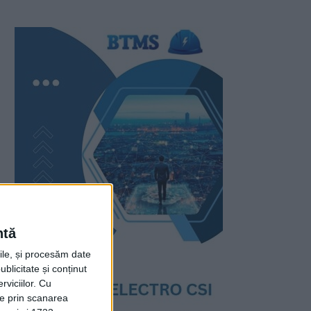
ntă
rile, și procesăm date
ublicitate și conținut
viciilor.
Cu
ție prin scanarea