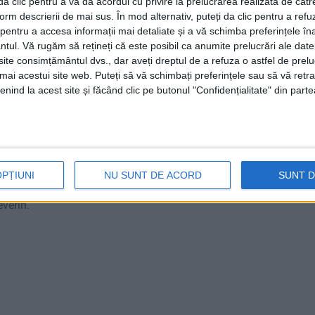
i da clic pentru a vă da acordul cu privire la prelucrarea realizată de cătr
form descrierii de mai sus. În mod alternativ, puteți da clic pentru a refu
entru a accesa informații mai detaliate și a vă schimba preferințele în
ntul.
Vă rugăm să rețineți că este posibil ca anumite prelucrări ale date
te consimțământul dvs., dar aveți dreptul de a refuza o astfel de prelu
umai acestui site web. Puteți să vă schimbați preferințele sau să vă ret
erea publică
nind la acest site și făcând clic pe butonul "Confidențialitate" din parte
nteresat asupra depunerii
raportului privind impactul
ru proiectul „
Lucrări construcții Parc eolian – Sfânta
OPȚIUNI
NU SUNT DE ACORD
SUNT 
opus a fi amplasat în extravilanul extravilanul UAT-
everin.