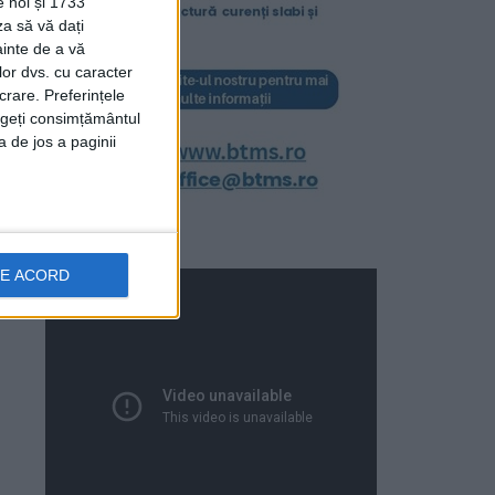
e noi și 1733
za să vă dați
ainte de a vă
lor dvs. cu caracter
crare. Preferințele
rageți consimțământul
a de jos a paginii
DE ACORD