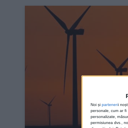
Noi și
parteneri
i noș
personale, cum ar fi i
personalizate, măsura
permisiunea dvs., noi