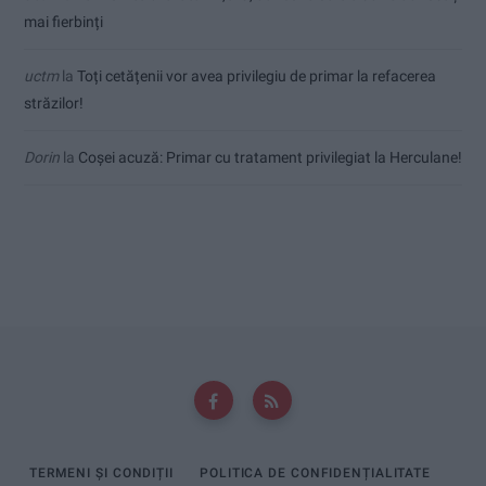
mai fierbinți
uctm
la
Toți cetățenii vor avea privilegiu de primar la refacerea
străzilor!
Dorin
la
Coșei acuză: Primar cu tratament privilegiat la Herculane!
TERMENI ȘI CONDIȚII
POLITICA DE CONFIDENȚIALITATE