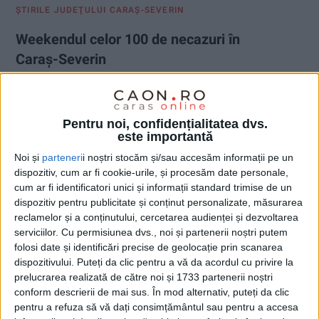
ŞTIRILE JUDEŢULUI CARAŞ-SEVERIN
Weekendul celor 100 de necazuri în
Caraș-Severin
18 MAI 2026, 12:35 PM
2 MINUTE DE CITIRE
CARAȘ-SEVERIN – Dintre acestea, 70 au fost reclamate prin
Pentru noi, confidențialitatea dvs.
112! A și plouat cu 400 de sancțiuni contravenționale, 40 de
este importantă
șoferi au devenit pietoni, iar alți 30 au rămas fără talon. În plus,
Noi și
parteneri
i noștri stocăm și/sau accesăm informații pe un
statul și-ar putea rotunji veniturile cu 170.000 de lei din amenzi
dispozitiv, cum ar fi cookie-urile, și procesăm date personale,
și cu 1.600 de lei din bunurile confiscate, în urma activităților
cum ar fi identificatori unici și informații standard trimise de un
de weekend ale polițiștilor cărășeni, derulate în numele ordinii
dispozitiv pentru publicitate și conținut personalizate, măsurarea
publice și siguranței rutiere!
reclamelor și a conținutului, cercetarea audienței și dezvoltarea
serviciilor.
Cu permisiunea dvs., noi și partenerii noștri putem
folosi date și identificări precise de geolocație prin scanarea
dispozitivului. Puteți da clic pentru a vă da acordul cu privire la
prelucrarea realizată de către noi și 1733 partenerii noștri
conform descrierii de mai sus. În mod alternativ, puteți da clic
pentru a refuza să vă dați consimțământul sau pentru a accesa