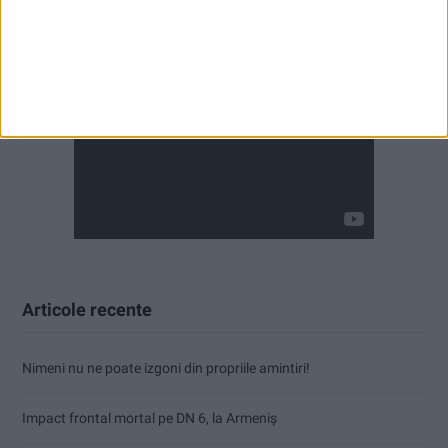
Articole recente
Nimeni nu ne poate izgoni din propriile amintiri!
Impact frontal mortal pe DN 6, la Armeniș