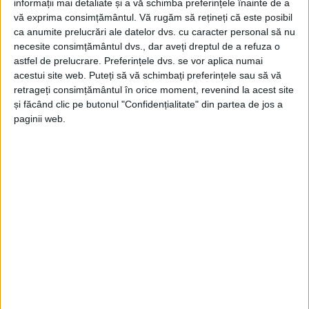
informații mai detaliate și a vă schimba preferințele înainte de a
vă exprima consimțământul.
Vă rugăm să rețineți că este posibil
ca anumite prelucrări ale datelor dvs. cu caracter personal să nu
necesite consimțământul dvs., dar aveți dreptul de a refuza o
astfel de prelucrare. Preferințele dvs. se vor aplica numai
acestui site web. Puteți să vă schimbați preferințele sau să vă
retrageți consimțământul în orice moment, revenind la acest site
și făcând clic pe butonul "Confidențialitate" din partea de jos a
paginii web.
SPORT
Ianis Măciucă, cel mai rapid sprinter al
categoriei sale la nivel național
10 MAI 2026, 10:19 AM
2 MINUTE DE CITIRE
REȘIȚA – Tânărul Ianis Măciucă, reprezentant al Colegiului
Național „Traian Lalescu” din Reșița, a participat la faza