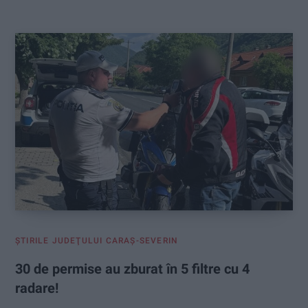
:
ŞTIRILE JUDEŢULUI CARAŞ-SEVERIN
30 de permise au zburat în 5 filtre cu 4
radare!