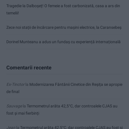
Tragedie la Dalboşeț! O femeie a fost carbonizată, casa a ars din
temelii!
Zece noi stații de încărcare pentru mașini electrice, la Caransebeș
Dorinel Munteanu a adus un fundaș cu experiență internațională
Comentarii recente
Ex-Tinctor
la
Modernizarea Fântânii Cinetice din Reșița se apropie
de final
Sauvage
la
Termometrul arăta 42,5°C, dar controalele CJAS au
fost și mai fierbinți
Jean
la
Termometrul arăta 42,5°C, dar controalele CJAS au fost și