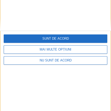
VIDEO! Reșițeanul Ianis Gabriel
Măciucă, noul campion al României la
200 de metri
26 MARTIE 2026, 08:49 AM
2 MINUTE DE CITIRE
REȘIȚA – Viteza și talentul din Banat au cucerit Moldova!
SUNT DE ACORD
Reșițeanul Ianis Gabriel Măciucă a demonstrat că este cel mai
MAI MULTE OPȚIUNI
rapid sprinter al generației sale, câștigând titlul național în
proba de 200 de metri, la Campionatele Naționale de Atletism
NU SUNT DE ACORD
U16 desfășurate recent la Bacău!