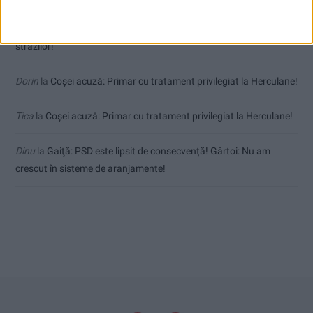
uctm
la
Toți cetățenii vor avea privilegiu de primar la refacerea
străzilor!
Dorin
la
Coșei acuză: Primar cu tratament privilegiat la Herculane!
Tica
la
Coșei acuză: Primar cu tratament privilegiat la Herculane!
Dinu
la
Gaiţă: PSD este lipsit de consecvență! Gârtoi: Nu am
crescut în sisteme de aranjamente!