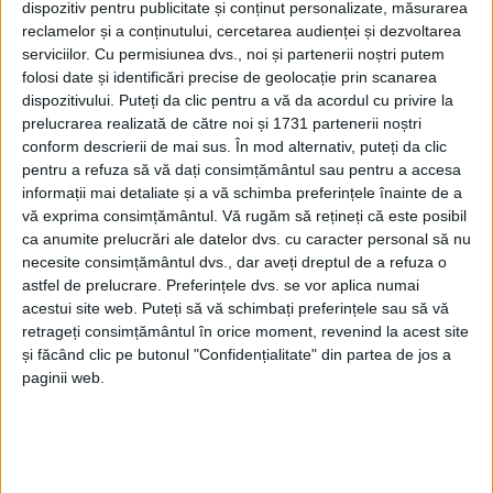
dispozitiv pentru publicitate și conținut personalizate, măsurarea
28 OCTOMBRIE 2025, 02:35 PM
3 MINUTE DE CITIRE
reclamelor și a conținutului, cercetarea audienței și dezvoltarea
serviciilor.
Cu permisiunea dvs., noi și partenerii noștri putem
CARAȘ-SEVERIN – Un nou semnal de alarmă este tras la Băile
folosi date și identificări precise de geolocație prin scanarea
Herculane, unde una dintre cele mai emblematice clădiri ale
dispozitivului. Puteți da clic pentru a vă da acordul cu privire la
stațiunii – Vila Elisabeta – riscă să ajungă din nou în mâini
prelucrarea realizată de către noi și 1731 partenerii noștri
private!
conform descrierii de mai sus. În mod alternativ, puteți da clic
pentru a refuza să vă dați consimțământul sau pentru a accesa
informații mai detaliate și a vă schimba preferințele înainte de a
vă exprima consimțământul.
Vă rugăm să rețineți că este posibil
ca anumite prelucrări ale datelor dvs. cu caracter personal să nu
necesite consimțământul dvs., dar aveți dreptul de a refuza o
astfel de prelucrare. Preferințele dvs. se vor aplica numai
acestui site web. Puteți să vă schimbați preferințele sau să vă
retrageți consimțământul în orice moment, revenind la acest site
și făcând clic pe butonul "Confidențialitate" din partea de jos a
paginii web.