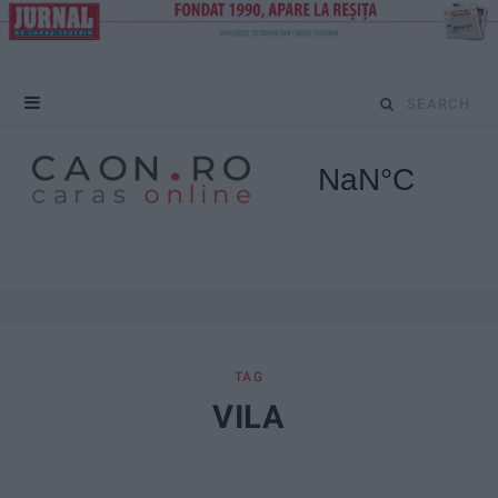
S
e
a
r
c
h
f
TAG
VILA
o
r