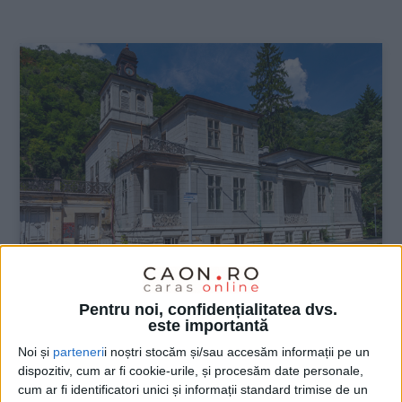
:
Pentru noi, confidențialitatea dvs.
ŞTIRILE JUDEŢULUI CARAŞ-SEVERIN
este importantă
Doru Coșei: Vila Elisabeta trebuie să fie
Noi și
parteneri
i noștri stocăm și/sau accesăm informații pe un
o prioritate pentru Caraș-Severin!
dispozitiv, cum ar fi cookie-urile, și procesăm date personale,
cum ar fi identificatori unici și informații standard trimise de un