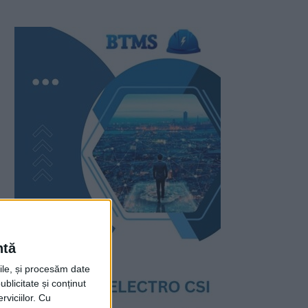
ntă
rile, și procesăm date
ublicitate și conținut
viciilor.
Cu