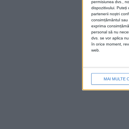
permisiunea dvs., noi
dispozitivului. Puteț
partenerii noștri con
consimțământul sau p
exprima consimțămâ
personal să nu necesi
dvs. se vor aplica n
în orice moment, reve
web.
MAI MULTE 