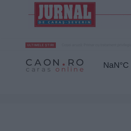
Coșei acuză: Primar cu tratament privilegi
ULTIMELE ȘTIRI