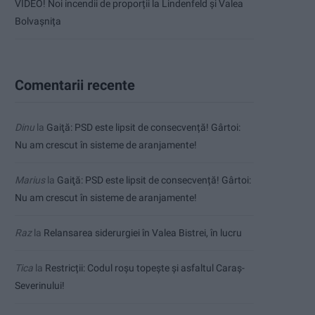
VIDEO! Noi incendii de proporții la Lindenfeld și Valea
Bolvașnița
Comentarii recente
Dinu
la
Gaiţă: PSD este lipsit de consecvență! Gârtoi:
Nu am crescut în sisteme de aranjamente!
Marius
la
Gaiţă: PSD este lipsit de consecvență! Gârtoi:
Nu am crescut în sisteme de aranjamente!
Raz
la
Relansarea siderurgiei în Valea Bistrei, în lucru
Tica
la
Restricții: Codul roșu topește și asfaltul Caraș-
Severinului!