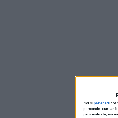
Noi și
parteneri
i noș
personale, cum ar fi i
personalizate, măsura