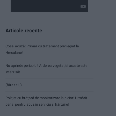
Articole recente
Coșei acuză: Primar cu tratament privilegiat la
Herculane!
Nu aprinde pericolul! Arderea vegetației uscate este
interzisă!
(fără titlu)
Polițist cu brățară de monitorizare la picior! Urmărit
penal pentru abuz în serviciu și hărțuire!