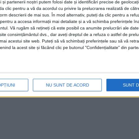
 și partenerii noștri putem folosi date și identificări precise de geoloca
i da clic pentru a vă da acordul cu privire la prelucrarea realizată de cătr
form descrierii de mai sus. În mod alternativ, puteți da clic pentru a refu
entru a accesa informații mai detaliate și a vă schimba preferințele în
ntul.
Vă rugăm să rețineți că este posibil ca anumite prelucrări ale date
te consimțământul dvs., dar aveți dreptul de a refuza o astfel de prelu
umai acestui site web. Puteți să vă schimbați preferințele sau să vă ret
nind la acest site și făcând clic pe butonul "Confidențialitate" din parte
OPȚIUNI
NU SUNT DE ACORD
SUNT 