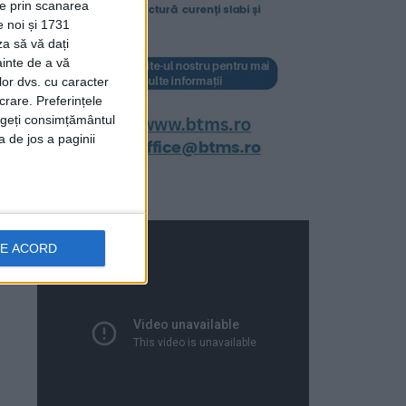
ție prin scanarea
e noi și 1731
za să vă dați
ainte de a vă
lor dvs. cu caracter
crare. Preferințele
rageți consimțământul
a de jos a paginii
DE ACORD