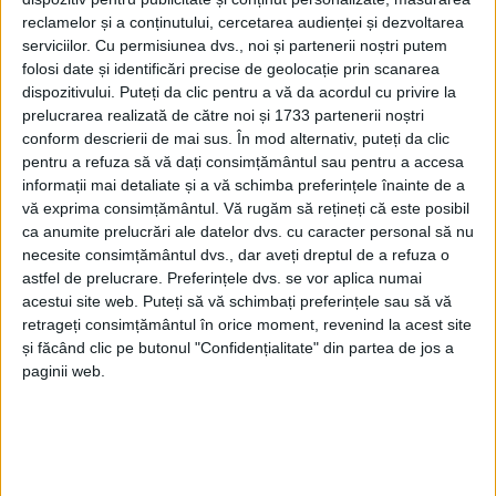
21 IUNIE 2023, 02:36 PM
1 MINUT DE CITIRE
reclamelor și a conținutului, cercetarea audienței și dezvoltarea
serviciilor.
Cu permisiunea dvs., noi și partenerii noștri putem
REȘIȚA – Direcția Județeană de Sport Caraș-Severin a premiat
folosi date și identificări precise de geolocație prin scanarea
marți, 20 iunie, sportivii de la secția de box a Clubului Sportiv
dispozitivului. Puteți da clic pentru a vă da acordul cu privire la
Municipal Reşiţa cu echipamente sportive! Au fost premiați
prelucrarea realizată de către noi și 1733 partenerii noștri
sportivii Sebastian Nițu și Darian Trulea, precum și antrenorul
conform descrierii de mai sus. În mod alternativ, puteți da clic
emerit Francisc Vaștag, pentru medaliile pe care le-au obținut
pentru a refuza să vă dați consimțământul sau pentru a accesa
în anul 2022!
informații mai detaliate și a vă schimba preferințele înainte de a
vă exprima consimțământul.
Vă rugăm să rețineți că este posibil
ca anumite prelucrări ale datelor dvs. cu caracter personal să nu
necesite consimțământul dvs., dar aveți dreptul de a refuza o
astfel de prelucrare. Preferințele dvs. se vor aplica numai
acestui site web. Puteți să vă schimbați preferințele sau să vă
retrageți consimțământul în orice moment, revenind la acest site
și făcând clic pe butonul "Confidențialitate" din partea de jos a
paginii web.