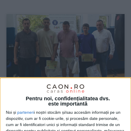
:
Pentru noi, confidențialitatea dvs.
SPORT
este importantă
Noi și
parteneri
i noștri stocăm și/sau accesăm informații pe un
DJS Caraș-Severin i-a premiat și pe
dispozitiv, cum ar fi cookie-urile, și procesăm date personale,
boxeri
cum ar fi identificatori unici și informații standard trimise de un
dispozitiv pentru publicitate și conținut personalizate, măsurarea