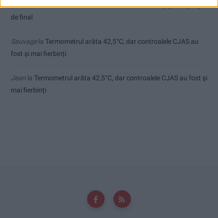
Ex-Tinctor
la
Modernizarea Fântânii Cinetice din Reșița se apropie
de final
Sauvage
la
Termometrul arăta 42,5°C, dar controalele CJAS au
fost și mai fierbinți
Jean
la
Termometrul arăta 42,5°C, dar controalele CJAS au fost și
mai fierbinți