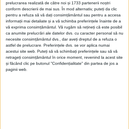
prelucrarea realizată de către noi și 1733 partenerii noștri
CORONINI – Lucrările proiectului de consolidare, restaurare,
conform descrierii de mai sus. În mod alternativ, puteți da clic
pentru a refuza să vă dați consimțământul sau pentru a accesa
conservare și protecție, de aproape 20 de milioane de lei, încep
informații mai detaliate și a vă schimba preferințele înainte de a
să se contureze, transformând edificiul istoric, de veghe cândva
vă exprima consimțământul.
Vă rugăm să rețineți că este posibil
pe malul Dunării!
ca anumite prelucrări ale datelor dvs. cu caracter personal să nu
necesite consimțământul dvs., dar aveți dreptul de a refuza o
astfel de prelucrare. Preferințele dvs. se vor aplica numai
acestui site web. Puteți să vă schimbați preferințele sau să vă
retrageți consimțământul în orice moment, revenind la acest site
Arhive
și făcând clic pe butonul "Confidențialitate" din partea de jos a
paginii web.
A
r
h
i
v
e