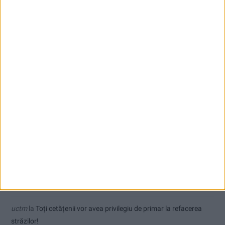
Dorinel Munteanu a adus un fundaș cu experiență internațională
Comentarii recente
Ex-Tinctor
la
Modernizarea Fântânii Cinetice din Reșița se apropie
de final
Sauvage
la
Termometrul arăta 42,5°C, dar controalele CJAS au
fost și mai fierbinți
Jean
la
Termometrul arăta 42,5°C, dar controalele CJAS au fost și
mai fierbinți
uctm
la
Toți cetățenii vor avea privilegiu de primar la refacerea
străzilor!