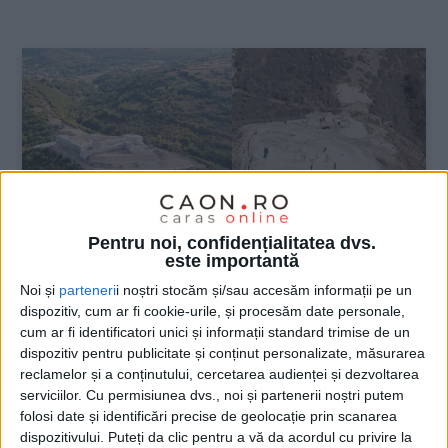
:
Pentru noi, confidențialitatea dvs.
este importantă
Noi și
parteneri
i noștri stocăm și/sau accesăm informații pe un
dispozitiv, cum ar fi cookie-urile, și procesăm date personale,
ŞTIRILE JUDEŢULUI CARAŞ-SEVERIN
cum ar fi identificatori unici și informații standard trimise de un
dispozitiv pentru publicitate și conținut personalizate, măsurarea
Cetatea Ladislau, după un an și
reclamelor și a conținutului, cercetarea audienței și dezvoltarea
jumătate de transformări
serviciilor.
Cu permisiunea dvs., noi și partenerii noștri putem
folosi date și identificări precise de geolocație prin scanarea
dispozitivului. Puteți da clic pentru a vă da acordul cu privire la
24 AUGUST 2022, 09:07 AM
1 MINUT DE CITIRE