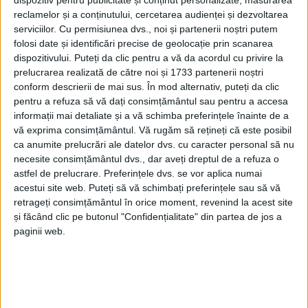
dispozitiv pentru publicitate și conținut personalizate, măsurarea
reclamelor și a conținutului, cercetarea audienței și dezvoltarea
REȘIȚA – Clubul Sportiv Școlar Reșița a realizat clasamentul
serviciilor.
Cu permisiunea dvs., noi și partenerii noștri putem
celor mai buni zece sportivi, care au obținut rezultate deosebite
folosi date și identificări precise de geolocație prin scanarea
la competițiile din anul 2024! Cel mai bun sportiv al clubului în
dispozitivului. Puteți da clic pentru a vă da acordul cu privire la
2024 a fost desemnat Brian Techerean, luptătorul vicecampion
prelucrarea realizată de către noi și 1733 partenerii noștri
balcanic la categoria de vâstă U20!
conform descrierii de mai sus. În mod alternativ, puteți da clic
pentru a refuza să vă dați consimțământul sau pentru a accesa
informații mai detaliate și a vă schimba preferințele înainte de a
vă exprima consimțământul.
Vă rugăm să rețineți că este posibil
ca anumite prelucrări ale datelor dvs. cu caracter personal să nu
necesite consimțământul dvs., dar aveți dreptul de a refuza o
astfel de prelucrare. Preferințele dvs. se vor aplica numai
acestui site web. Puteți să vă schimbați preferințele sau să vă
retrageți consimțământul în orice moment, revenind la acest site
și făcând clic pe butonul "Confidențialitate" din partea de jos a
paginii web.