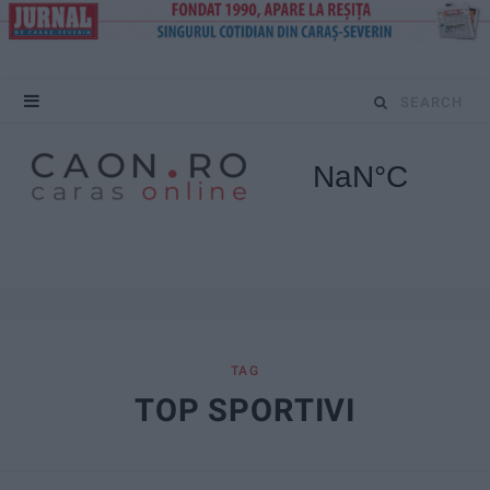
S
e
a
r
c
h
f
TAG
TOP SPORTIVI
o
r