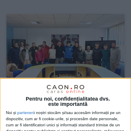
:
SPORT
Pentru noi, confidențialitatea dvs.
este importantă
CSȘ Reșița a premiat cei mai buni
Noi și
parteneri
i noștri stocăm și/sau accesăm informații pe un
sportivi din 2024
dispozitiv, cum ar fi cookie-urile, și procesăm date personale,
cum ar fi identificatori unici și informații standard trimise de un
18 DECEMBRIE 2024, 09:01 AM
3 MINUTE DE CITIRE