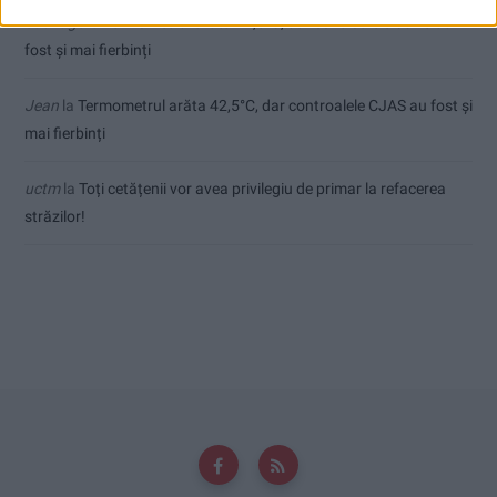
Sauvage
la
Termometrul arăta 42,5°C, dar controalele CJAS au
fost și mai fierbinți
Jean
la
Termometrul arăta 42,5°C, dar controalele CJAS au fost și
mai fierbinți
uctm
la
Toți cetățenii vor avea privilegiu de primar la refacerea
străzilor!