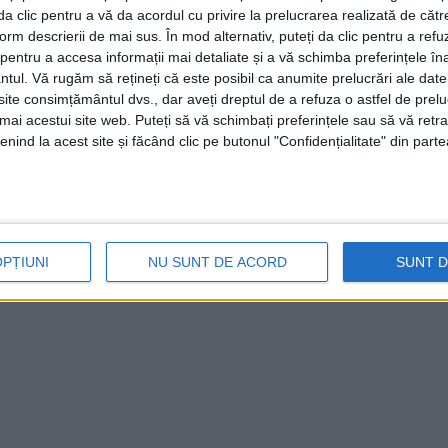
i da clic pentru a vă da acordul cu privire la prelucrarea realizată de cătr
form descrierii de mai sus. În mod alternativ, puteți da clic pentru a refu
entru a accesa informații mai detaliate și a vă schimba preferințele în
ntul.
Vă rugăm să rețineți că este posibil ca anumite prelucrări ale date
te consimțământul dvs., dar aveți dreptul de a refuza o astfel de prelu
umai acestui site web. Puteți să vă schimbați preferințele sau să vă ret
nind la acest site și făcând clic pe butonul "Confidențialitate" din parte
OPȚIUNI
NU SUNT DE ACORD
SUNT 