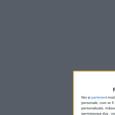
Noi și
parteneri
i noș
personale, cum ar fi i
personalizate, măsura
permisiunea dvs., noi