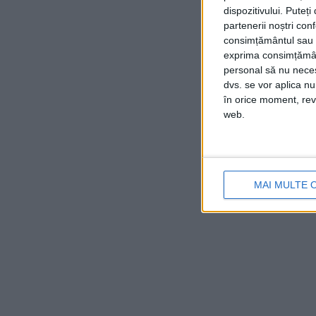
dispozitivului. Puteț
partenerii noștri con
consimțământul sau p
exprima consimțămâ
personal să nu necesi
dvs. se vor aplica n
în orice moment, reve
web.
MAI MULTE 