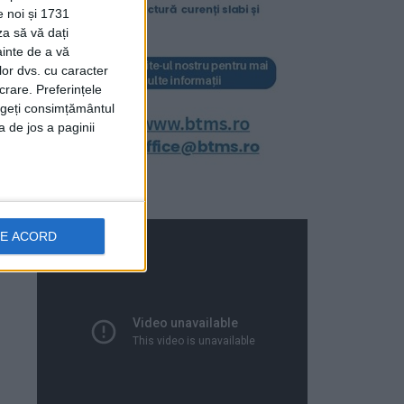
e noi și 1731
za să vă dați
ainte de a vă
lor dvs. cu caracter
crare. Preferințele
rageți consimțământul
a de jos a paginii
DE ACORD