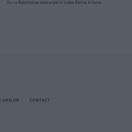
Raz
la
Relansarea siderurgiei în Valea Bistrei, în lucru
E-URILOR
CONTACT