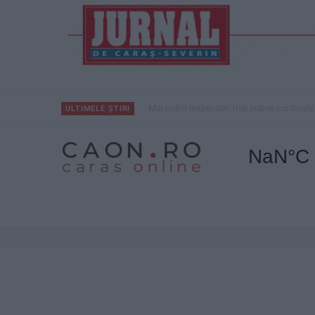
Mai puțini inspectori, mai puține controale
ULTIMELE ȘTIRI