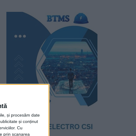
ntă
rile, și procesăm date
ublicitate și conținut
viciilor.
Cu
ție prin scanarea