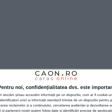
Pentru noi, confidențialitatea dvs. este importa
tri stocăm și/sau accesăm informații pe un dispozitiv, cum ar fi cookie-u
dentificatori unici și informații standard trimise de un dispozitiv pentru p
rea reclamelor și a conținutului, cercetarea audienței și dezvoltarea ser
 și partenerii noștri putem folosi date și identificări precise de geoloca