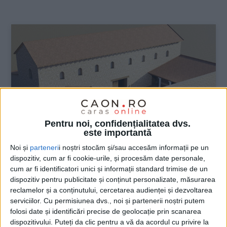
:
Pentru noi, confidențialitatea dvs.
este importantă
Noi și
parteneri
i noștri stocăm și/sau accesăm informații pe un
dispozitiv, cum ar fi cookie-urile, și procesăm date personale,
ŞTIRILE JUDEŢULUI CARAŞ-SEVERIN
cum ar fi identificatori unici și informații standard trimise de un
dispozitiv pentru publicitate și conținut personalizate, măsurarea
Vizită digitală la Muzeul din
reclamelor și a conținutului, cercetarea audienței și dezvoltarea
Caransebeș
serviciilor.
Cu permisiunea dvs., noi și partenerii noștri putem
folosi date și identificări precise de geolocație prin scanarea
dispozitivului. Puteți da clic pentru a vă da acordul cu privire la
25 FEBRUARIE 2024, 11:03 AM
2 MINUTE DE CITIRE