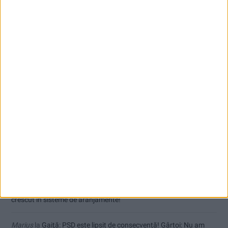
Toți cetățenii vor avea privilegiu de primar la refacerea străzilor!
Comentarii recente
uctm
la
Toți cetățenii vor avea privilegiu de primar la refacerea
străzilor!
Dorin
la
Coșei acuză: Primar cu tratament privilegiat la Herculane!
Tica
la
Coșei acuză: Primar cu tratament privilegiat la Herculane!
Dinu
la
Gaiţă: PSD este lipsit de consecvență! Gârtoi: Nu am
crescut în sisteme de aranjamente!
Marius
la
Gaiţă: PSD este lipsit de consecvență! Gârtoi: Nu am