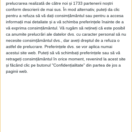
prelucrarea realizată de către noi și 1733 partenerii noștri
CARAȘ-SEVERIN – Aproape 100 de piese de tezaur scanate 3D
conform descrierii de mai sus. În mod alternativ, puteți da clic
pentru a refuza să vă dați consimțământul sau pentru a accesa
pot fi admirate, în detaliu, odată cu lansare acestei expoziții
informații mai detaliate și a vă schimba preferințele înainte de a
virtuale!
vă exprima consimțământul.
Vă rugăm să rețineți că este posibil
ca anumite prelucrări ale datelor dvs. cu caracter personal să nu
necesite consimțământul dvs., dar aveți dreptul de a refuza o
astfel de prelucrare. Preferințele dvs. se vor aplica numai
acestui site web. Puteți să vă schimbați preferințele sau să vă
Arhive
retrageți consimțământul în orice moment, revenind la acest site
și făcând clic pe butonul "Confidențialitate" din partea de jos a
paginii web.
A
r
h
i
v
e