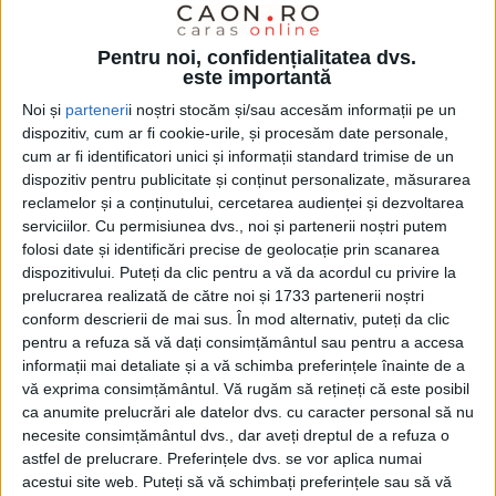
programe de studiu moderne, profesori dedicați și oportunități
reale de dezvoltare academică și profesională!
Pentru noi, confidențialitatea dvs.
este importantă
Noi și
parteneri
i noștri stocăm și/sau accesăm informații pe un
dispozitiv, cum ar fi cookie-urile, și procesăm date personale,
cum ar fi identificatori unici și informații standard trimise de un
dispozitiv pentru publicitate și conținut personalizate, măsurarea
reclamelor și a conținutului, cercetarea audienței și dezvoltarea
serviciilor.
Cu permisiunea dvs., noi și partenerii noștri putem
folosi date și identificări precise de geolocație prin scanarea
dispozitivului. Puteți da clic pentru a vă da acordul cu privire la
prelucrarea realizată de către noi și 1733 partenerii noștri
conform descrierii de mai sus. În mod alternativ, puteți da clic
pentru a refuza să vă dați consimțământul sau pentru a accesa
informații mai detaliate și a vă schimba preferințele înainte de a
vă exprima consimțământul.
Vă rugăm să rețineți că este posibil
UNCATEGORIZED
ca anumite prelucrări ale datelor dvs. cu caracter personal să nu
Studiu: Eficiența energetică și
necesite consimțământul dvs., dar aveți dreptul de a refuza o
astfel de prelucrare. Preferințele dvs. se vor aplica numai
reducerea consumului, prioritare pentru
acestui site web. Puteți să vă schimbați preferințele sau să vă