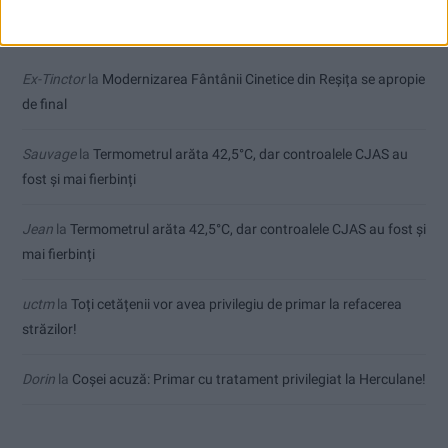
Comentarii recente
Ex-Tinctor
la
Modernizarea Fântânii Cinetice din Reșița se apropie
de final
Sauvage
la
Termometrul arăta 42,5°C, dar controalele CJAS au
fost și mai fierbinți
Jean
la
Termometrul arăta 42,5°C, dar controalele CJAS au fost și
mai fierbinți
uctm
la
Toți cetățenii vor avea privilegiu de primar la refacerea
străzilor!
Dorin
la
Coșei acuză: Primar cu tratament privilegiat la Herculane!