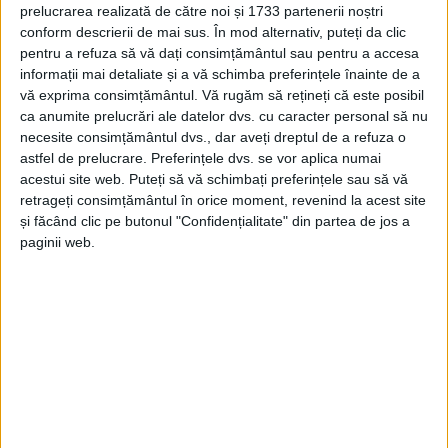
CARAȘ-SEVERIN – La 2.000 de metri pe un munte sau la sute
prelucrarea realizată de către noi și 1733 partenerii noștri
de metri în subteran, experiența e plină de adrenalină. E
conform descrierii de mai sus. În mod alternativ, puteți da clic
părerea experimentatului speolog Iosif Morac, de care nu ne
pentru a refuza să vă dați consimțământul sau pentru a accesa
putem îndoi!
informații mai detaliate și a vă schimba preferințele înainte de a
vă exprima consimțământul.
Vă rugăm să rețineți că este posibil
ca anumite prelucrări ale datelor dvs. cu caracter personal să nu
necesite consimțământul dvs., dar aveți dreptul de a refuza o
astfel de prelucrare. Preferințele dvs. se vor aplica numai
acestui site web. Puteți să vă schimbați preferințele sau să vă
Arhive
retrageți consimțământul în orice moment, revenind la acest site
și făcând clic pe butonul "Confidențialitate" din partea de jos a
paginii web.
A
r
h
i
v
e