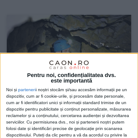
:
Pentru noi, confidențialitatea dvs.
este importantă
Noi și
parteneri
i noștri stocăm și/sau accesăm informații pe un
dispozitiv, cum ar fi cookie-urile, și procesăm date personale,
ŞTIRILE JUDEŢULUI CARAŞ-SEVERIN
cum ar fi identificatori unici și informații standard trimise de un
dispozitiv pentru publicitate și conținut personalizate, măsurarea
Exploratorul și cucerirea întunericului
reclamelor și a conținutului, cercetarea audienței și dezvoltarea
serviciilor.
Cu permisiunea dvs., noi și partenerii noștri putem
6 IANUARIE 2022, 03:54 PM
4 MINUTE DE CITIRE
folosi date și identificări precise de geolocație prin scanarea
dispozitivului. Puteți da clic pentru a vă da acordul cu privire la