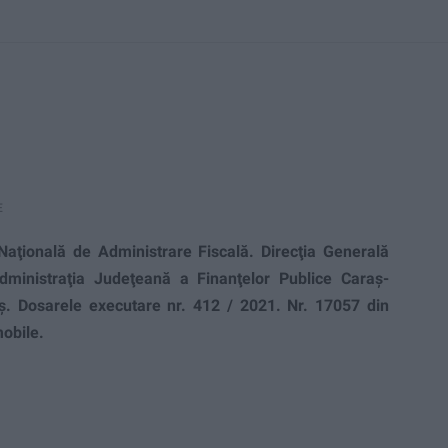
E
aţională de Administrare Fiscală. Direc
ţ
ia Generală
dministraţia Judeţeană a Finanţelor Publice Caraş-
eş.
Dosarele executare
nr. 412 / 2021.
Nr. 17057 din
obile.