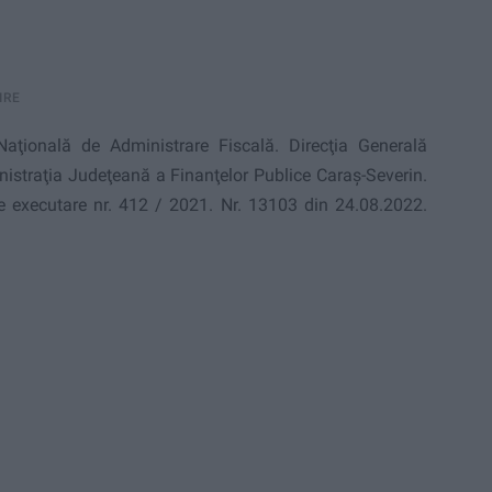
IRE
aţională de Administrare Fiscală. Direc
ţ
ia Generală
nistraţia Judeţeană a Finanţelor Publice Caraş-Severin.
e executare
nr. 412 / 2021.
Nr. 13103 din 24.08.2022.