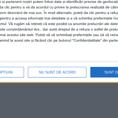
 și partenerii noștri putem folosi date și identificări precise de geoloca
i da clic pentru a vă da acordul cu privire la prelucrarea realizată de cătr
form descrierii de mai sus. În mod alternativ, puteți da clic pentru a refu
entru a accesa informații mai detaliate și a vă schimba preferințele în
ntul.
Vă rugăm să rețineți că este posibil ca anumite prelucrări ale date
te consimțământul dvs., dar aveți dreptul de a refuza o astfel de prelu
umai acestui site web. Puteți să vă schimbați preferințele sau să vă ret
nind la acest site și făcând clic pe butonul "Confidențialitate" din parte
OPȚIUNI
NU SUNT DE ACORD
SUNT 