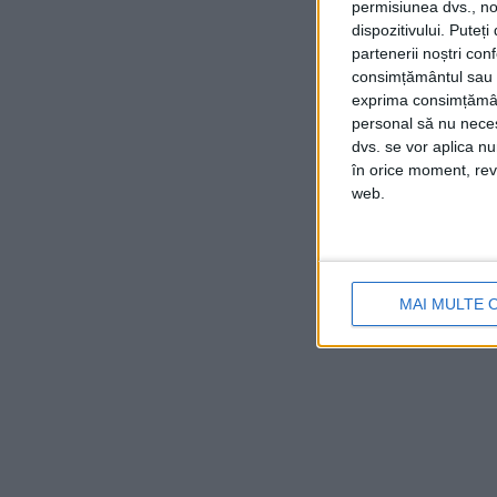
permisiunea dvs., noi
dispozitivului. Puteț
partenerii noștri con
consimțământul sau p
exprima consimțămâ
personal să nu necesi
dvs. se vor aplica n
în orice moment, reve
web.
MAI MULTE 