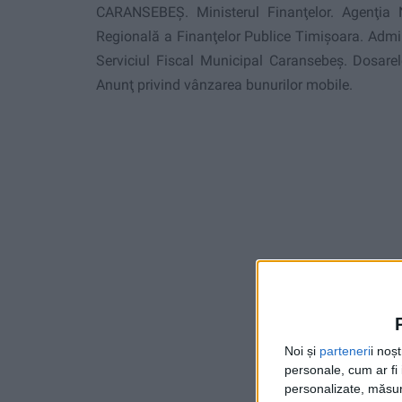
CARANSEBEȘ. Ministerul Finanţelor. Agenţia N
Regională a Finan
ţ
elor Publice Timişoara. Admi
Serviciul Fiscal Municipal Caransebeş.
Dosare
Anunţ privind vânzarea bunurilor mobile.
Noi și
parteneri
i noș
personale, cum ar fi i
personalizate, măsura