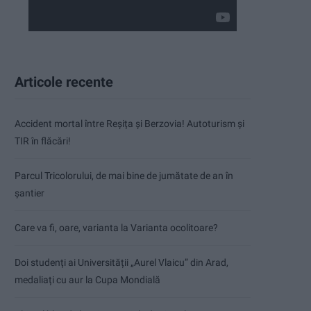
Articole recente
Accident mortal între Reșița și Berzovia! Autoturism și
TIR în flăcări!
Parcul Tricolorului, de mai bine de jumătate de an în
șantier
Care va fi, oare, varianta la Varianta ocolitoare?
Doi studenți ai Universității „Aurel Vlaicu” din Arad,
medaliați cu aur la Cupa Mondială