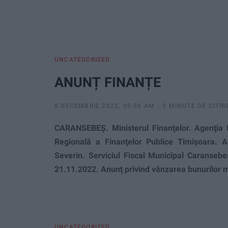
UNCATEGORIZED
ANUNȚ FINANȚE
8 DECEMBRIE 2022, 09:59 AM
3 MINUTE DE CITIR
CARANSEBEȘ. Ministerul Finanţelor. Agenţia N
Regională a Finan
ţ
elor Publice Timişoara. A
Severin. Serviciul Fiscal Municipal Caranseb
21.11.2022.
Anunţ privind vânzarea bunurilor m
UNCATEGORIZED