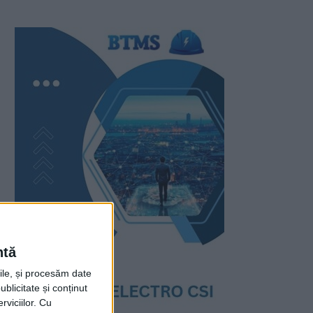
ntă
rile, și procesăm date
ublicitate și conținut
viciilor.
Cu