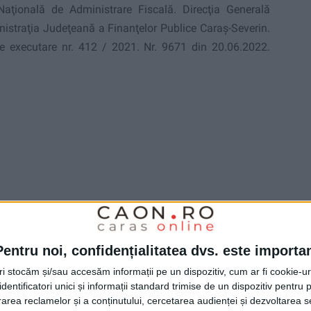
aţională de Administrare Fiscală. Direc
ţ
ia Generală
nistraţia Judeţeană a Finanţelor Publice Caraş-Severin.
le executare
nr. 412 / 2021.
Nr. 9671 din 20.06.2022.
Pentru noi, confidențialitatea dvs. este importa
tri stocăm și/sau accesăm informații pe un dispozitiv, cum ar fi cookie-u
dentificatori unici și informații standard trimise de un dispozitiv pentru p
rea reclamelor și a conținutului, cercetarea audienței și dezvoltarea ser