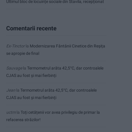
Ultimul bloc de locuințe sociale din Stavila, recepționat
Comentarii recente
Ex-Tinctor
la
Modernizarea Fântânii Cinetice din Reșița
se apropie de final
Sauvage
la
Termometrul arăta 42,5°C, dar controalele
CJAS au fost și mai fierbinți
Jean
la
Termometrul arăta 42,5°C, dar controalele
CJAS au fost și mai fierbinți
uctm
la
Toți cetățenii vor avea privilegiu de primar la
refacerea străzilor!