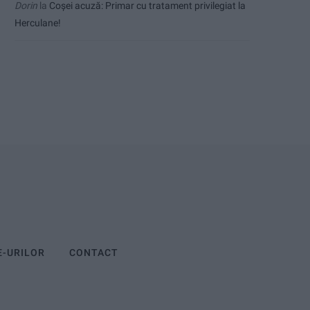
Dorin
la
Coșei acuză: Primar cu tratament privilegiat la
Herculane!
E-URILOR
CONTACT