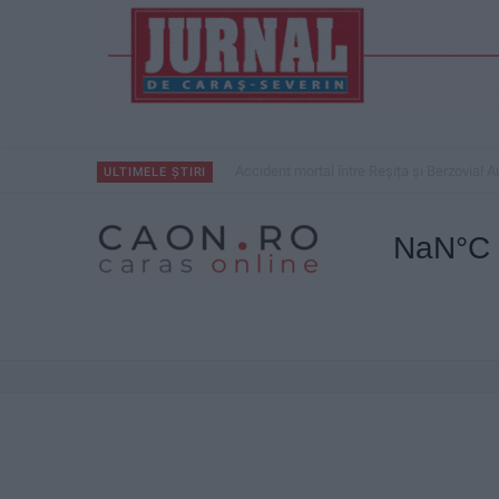
Accident mortal între Reșița și Berzovia! Au
ULTIMELE ȘTIRI