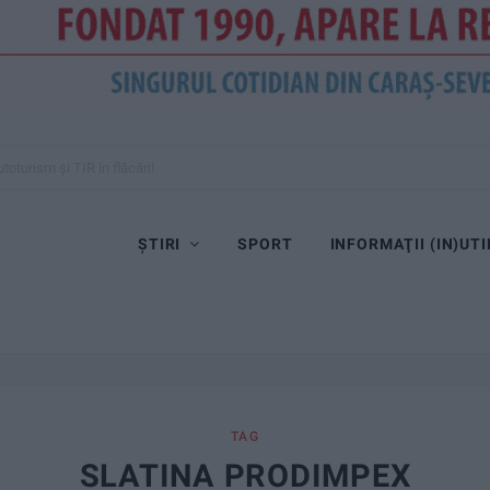
toturism și TIR în flăcări!
ȘTIRI
SPORT
INFORMAŢII (IN)UTI
TAG
SLATINA PRODIMPEX