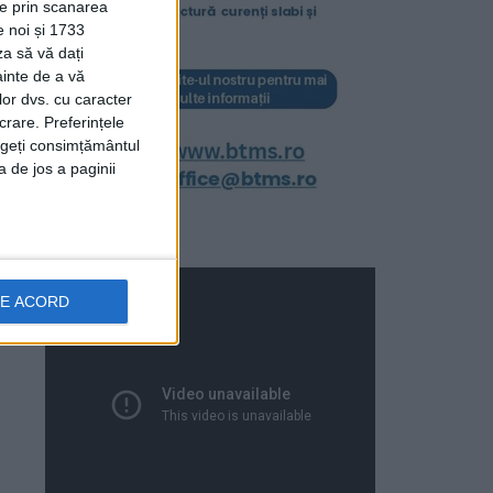
ție prin scanarea
e noi și 1733
za să vă dați
ainte de a vă
lor dvs. cu caracter
crare. Preferințele
rageți consimțământul
a de jos a paginii
DE ACORD