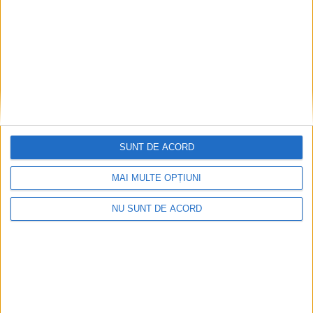
A
r
h
i
v
e
SUNT DE ACORD
MAI MULTE OPȚIUNI
NU SUNT DE ACORD