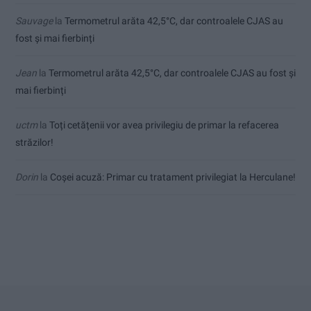
Sauvage
la
Termometrul arăta 42,5°C, dar controalele CJAS au
fost și mai fierbinți
Jean
la
Termometrul arăta 42,5°C, dar controalele CJAS au fost și
mai fierbinți
uctm
la
Toți cetățenii vor avea privilegiu de primar la refacerea
străzilor!
Dorin
la
Coșei acuză: Primar cu tratament privilegiat la Herculane!