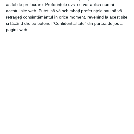
astfel de prelucrare. Preferințele dvs. se vor aplica numai
acestui site web. Puteți să vă schimbați preferințele sau să vă
retrageți consimțământul în orice moment, revenind la acest site
ŞTIRILE JUDEŢULUI CARAŞ-SEVERIN
și făcând clic pe butonul "Confidențialitate" din partea de jos a
paginii web.
Sistemul Hidroenergetic din Caraș-
Severin
5 IANUARIE 2026, 08:34 AM
4 MINUTE DE CITIRE
CARAȘ-SEVERIN – Așezările din jurul Reșiței, în special sate ca
Văliug, Brebu Nou și Gărâna, s-au dezvoltat în contextul
colonizărilor austriece din secolele XVIII–XIX. Zona a avut
mereu o mare diversitate etnică, dat fiind că mai târziu minele
de aici au atras lucrători din toate colțurile țării a căror
amprentă culturală rămâne vizibilă și în zilele noastre.
Localnicii au știut să profite de prezența apelor, mai întâi
pentru exploatări forestiere și plutărit (sec. XVIII), iar apoi ca
sursă de energie (sec. XIX)!