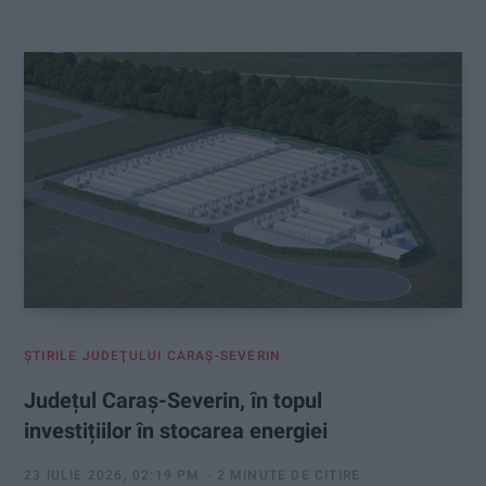
:
ŞTIRILE JUDEŢULUI CARAŞ-SEVERIN
Județul Caraș-Severin, în topul
investițiilor în stocarea energiei
23 IULIE 2026, 02:19 PM
2 MINUTE DE CITIRE