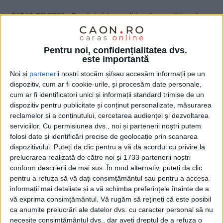
CARAȘ-SEVERIN – România își consolidează capacitatea de
stocare a energiei electrice, iar județul Caraș-Severin se află
printre principalele puncte de referință ale acestui proces.
Pentru noi, confidențialitatea dvs.
Potrivit datelor transmise de compania Transelectrica,
este importantă
capacitatea instalațiilor de stocare din Sistemul
Electroenergetic Național a ajuns la 878 MW putere instalată și
Noi și
parteneri
i noștri stocăm și/sau accesăm informații pe un
1.630 MWh capacitate de stocare!
dispozitiv, cum ar fi cookie-urile, și procesăm date personale,
cum ar fi identificatori unici și informații standard trimise de un
dispozitiv pentru publicitate și conținut personalizate, măsurarea
reclamelor și a conținutului, cercetarea audienței și dezvoltarea
serviciilor.
Cu permisiunea dvs., noi și partenerii noștri putem
folosi date și identificări precise de geolocație prin scanarea
dispozitivului. Puteți da clic pentru a vă da acordul cu privire la
prelucrarea realizată de către noi și 1733 partenerii noștri
conform descrierii de mai sus. În mod alternativ, puteți da clic
pentru a refuza să vă dați consimțământul sau pentru a accesa
informații mai detaliate și a vă schimba preferințele înainte de a
vă exprima consimțământul.
Vă rugăm să rețineți că este posibil
ca anumite prelucrări ale datelor dvs. cu caracter personal să nu
necesite consimțământul dvs., dar aveți dreptul de a refuza o