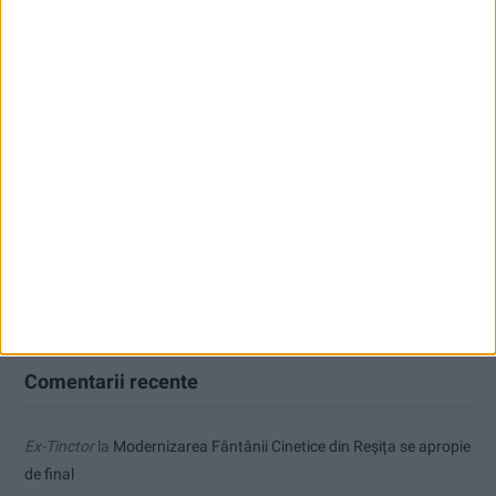
Nimeni nu ne poate izgoni din propriile amintiri!
Impact frontal mortal pe DN 6, la Armeniș
Tragedie la Dalboşeț! O femeie a fost carbonizată, casa a ars din
temelii!
Zece noi stații de încărcare pentru mașini electrice, la Caransebeș
Dorinel Munteanu a adus un fundaș cu experiență internațională
Comentarii recente
Ex-Tinctor
la
Modernizarea Fântânii Cinetice din Reșița se apropie
de final