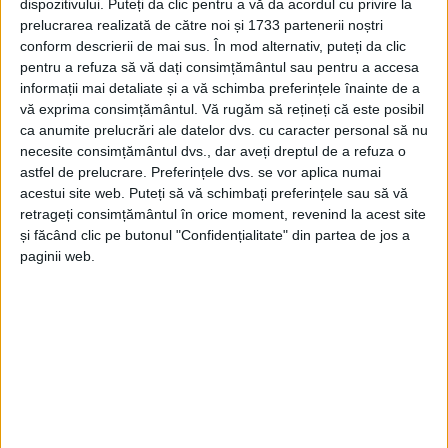
dispozitivului. Puteți da clic pentru a vă da acordul cu privire la
prelucrarea realizată de către noi și 1733 partenerii noștri
REŞIŢA – Asociația Culturală ”Reșița Română” organizează, în
conform descrierii de mai sus. În mod alternativ, puteți da clic
13 și 14 septembrie, cea de-a XIV-a ediție a festivalului ”Zilele
pentru a refuza să vă dați consimțământul sau pentru a accesa
Palatului Cultural din Reșița”, un eveniment dedicat promovării
informații mai detaliate și a vă schimba preferințele înainte de a
culturii și tradițiilor din Banatul de Munte. Manifestarea se va
vă exprima consimțământul.
Vă rugăm să rețineți că este posibil
desfășura atât la Palatul Cultural, cât și în centrul civic al
ca anumite prelucrări ale datelor dvs. cu caracter personal să nu
municipiului, cu un program divers ce îmbină folclorul autentic
necesite consimțământul dvs., dar aveți dreptul de a refuza o
cu muzica clasică!
astfel de prelucrare. Preferințele dvs. se vor aplica numai
acestui site web. Puteți să vă schimbați preferințele sau să vă
retrageți consimțământul în orice moment, revenind la acest site
și făcând clic pe butonul "Confidențialitate" din partea de jos a
paginii web.
Arhive
A
r
h
i