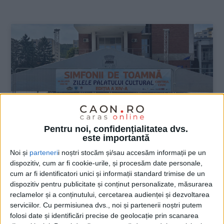
:
Pentru noi, confidențialitatea dvs.
este importantă
Noi și
parteneri
i noștri stocăm și/sau accesăm informații pe un
dispozitiv, cum ar fi cookie-urile, și procesăm date personale,
ŞTIRILE JUDEŢULUI CARAŞ-SEVERIN
cum ar fi identificatori unici și informații standard trimise de un
”Zilele Palatului Cultural din Reșița”,
dispozitiv pentru publicitate și conținut personalizate, măsurarea
reclamelor și a conținutului, cercetarea audienței și dezvoltarea
ediția a XIV-a
serviciilor.
Cu permisiunea dvs., noi și partenerii noștri putem
folosi date și identificări precise de geolocație prin scanarea
12 SEPTEMBRIE 2025, 08:50 AM
2 MINUTE DE CITIRE