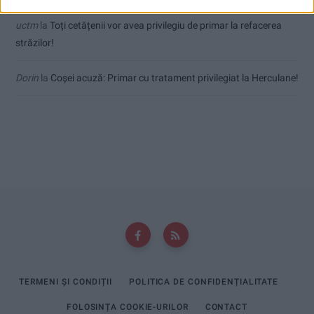
uctm
la
Toți cetățenii vor avea privilegiu de primar la refacerea
străzilor!
Dorin
la
Coșei acuză: Primar cu tratament privilegiat la Herculane!
TERMENI ȘI CONDIȚII
POLITICA DE CONFIDENȚIALITATE
FOLOSINȚA COOKIE-URILOR
CONTACT