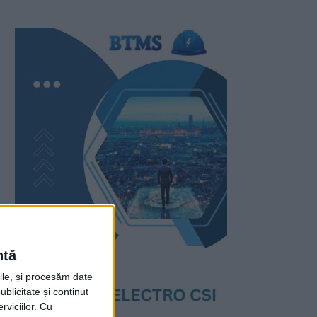
ntă
rile, și procesăm date
ublicitate și conținut
viciilor.
Cu