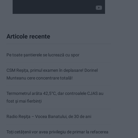
Articole recente
Pe toate șantierele se lucrează cu spor
CSM Reșița, primul examen în deplasare! Dorinel
Munteanu cere concentrare totală!
Termometrul arăta 42,5°C, dar controalele CJAS au
fost și mai fierbinți
Radio Reșița – Vocea Banatului, de 30 de ani
Toți cetățenii vor avea privilegiu de primar la refacerea