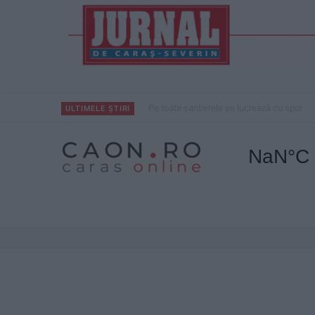
Pe toate șantierele se lucrează cu spor
ULTIMELE ȘTIRI