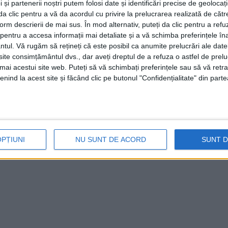
 și partenerii noștri putem folosi date și identificări precise de geoloca
i da clic pentru a vă da acordul cu privire la prelucrarea realizată de cătr
form descrierii de mai sus. În mod alternativ, puteți da clic pentru a refu
entru a accesa informații mai detaliate și a vă schimba preferințele în
ntul.
Vă rugăm să rețineți că este posibil ca anumite prelucrări ale date
te consimțământul dvs., dar aveți dreptul de a refuza o astfel de prelu
umai acestui site web. Puteți să vă schimbați preferințele sau să vă ret
nind la acest site și făcând clic pe butonul "Confidențialitate" din parte
OPȚIUNI
NU SUNT DE ACORD
SUNT 