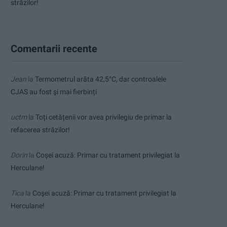
străzilor!
Comentarii recente
Jean
la
Termometrul arăta 42,5°C, dar controalele
CJAS au fost și mai fierbinți
uctm
la
Toți cetățenii vor avea privilegiu de primar la
refacerea străzilor!
Dorin
la
Coșei acuză: Primar cu tratament privilegiat la
Herculane!
Tica
la
Coșei acuză: Primar cu tratament privilegiat la
Herculane!