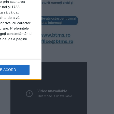
ție prin scanarea
e noi și 1733
za să vă dați
ainte de a vă
lor dvs. cu caracter
crare. Preferințele
rageți consimțământul
a de jos a paginii
DE ACORD