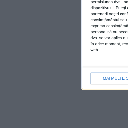
permisiunea dvs., noi
dispozitivului. Puteț
partenerii noștri con
consimțământul sau p
exprima consimțămâ
personal să nu necesi
dvs. se vor aplica n
în orice moment, reve
web.
MAI MULTE 