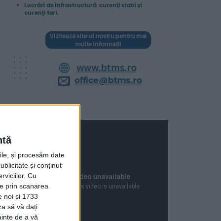
ntă
rile, și procesăm date
ublicitate și conținut
viciilor.
Cu
ție prin scanarea
e noi și 1733
za să vă dați
ainte de a vă