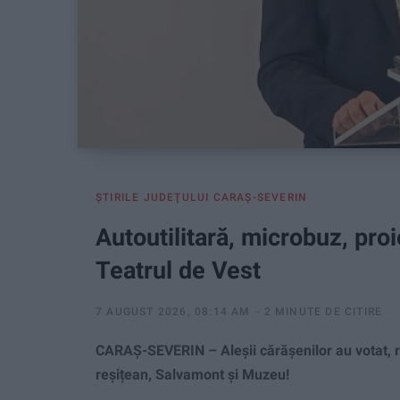
ŞTIRILE JUDEŢULUI CARAŞ-SEVERIN
Autoutilitară, microbuz, pro
Teatrul de Vest
7 AUGUST 2026, 08:14 AM
2 MINUTE DE CITIRE
CARAȘ-SEVERIN – Aleșii cărășenilor au votat, 
reșițean, Salvamont și Muzeu!