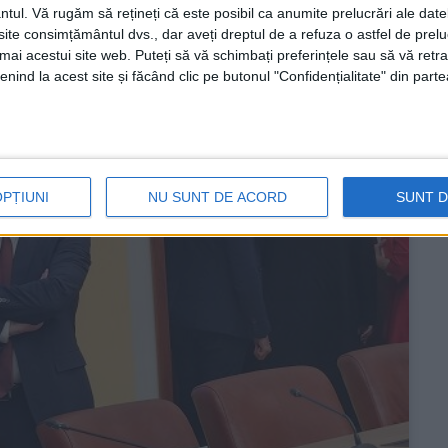
ntul.
Vă rugăm să rețineți că este posibil ca anumite prelucrări ale date
te consimțământul dvs., dar aveți dreptul de a refuza o astfel de prelu
umai acestui site web. Puteți să vă schimbați preferințele sau să vă ret
nind la acest site și făcând clic pe butonul "Confidențialitate" din parte
OPȚIUNI
NU SUNT DE ACORD
SUNT 