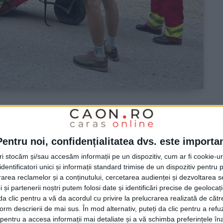
lvamontul cărășean în
Pentru noi, confidențialitatea dvs. este importa
tri stocăm și/sau accesăm informații pe un dispozitiv, cum ar fi cookie-u
dentificatori unici și informații standard trimise de un dispozitiv pentru p
rea reclamelor și a conținutului, cercetarea audienței și dezvoltarea ser
 și partenerii noștri putem folosi date și identificări precise de geoloca
i da clic pentru a vă da acordul cu privire la prelucrarea realizată de cătr
eile Carașului, Cheile Nerei și zona Semenic-Gărâna,
form descrierii de mai sus. În mod alternativ, puteți da clic pentru a refu
 pe diferite trasee turistice!
entru a accesa informații mai detaliate și a vă schimba preferințele în