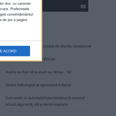
lor dvs. cu caracter
crare. Preferințele
rageți consimțământul
a de jos a paginii
Articole recente
Ultimul bloc de locuințe sociale din Stavila, recepționat
DE ACORD
ANUNŢ OPRIRE APĂ ÎN BOCȘA
Înainte au fost 44 și-acum au rămas… 50!
Seceta hidrologică se agravează în Banat
Cum arată un automobil bine întreținut în sezonul
actual: siguranță, stil și decizii inspirate