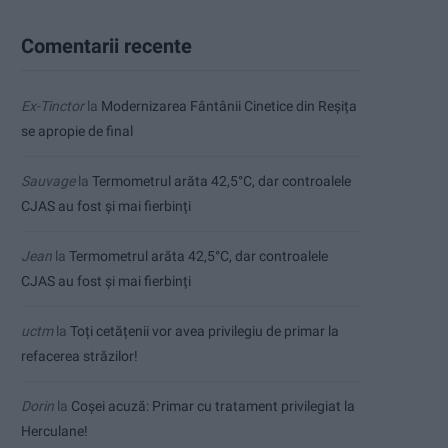
Comentarii recente
Ex-Tinctor
la
Modernizarea Fântânii Cinetice din Reșița
se apropie de final
Sauvage
la
Termometrul arăta 42,5°C, dar controalele
CJAS au fost și mai fierbinți
Jean
la
Termometrul arăta 42,5°C, dar controalele
CJAS au fost și mai fierbinți
uctm
la
Toți cetățenii vor avea privilegiu de primar la
refacerea străzilor!
Dorin
la
Coșei acuză: Primar cu tratament privilegiat la
Herculane!