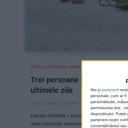
ŞTIRILE JUDEŢULUI CARAŞ-SEVERIN
Trei persoane salvate de Sa
ultimele zile
Noi și
parteneri
i noș
personale, cum ar fi i
personalizate, măsura
16 IULIE 2026, 07:56 AM
1 MINUT DE CITIRE
permisiunea dvs., noi
dispozitivului. Puteț
CARAȘ-SEVERIN – Salvatorii au intervenit în Ch
partenerii noștri con
unde mai multe persoane s-au aflat în dificultate
consimțământul sau p