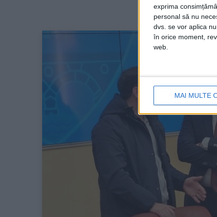
exprima consimțămâ
personal să nu necesi
dvs. se vor aplica n
în orice moment, reve
web.
MAI MULTE 