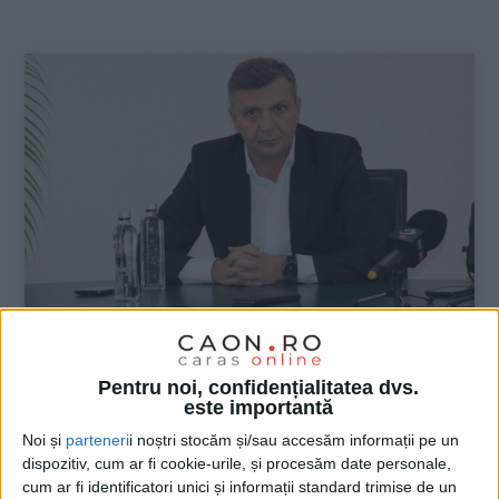
:
ŞTIRILE JUDEŢULUI CARAŞ-SEVERIN
Pentru noi, confidențialitatea dvs.
este importantă
Hurduzeu: Ei se leagă şi cu lanţuri, apoi
sună la descarcerare!
Noi și
parteneri
i noștri stocăm și/sau accesăm informații pe un
dispozitiv, cum ar fi cookie-urile, și procesăm date personale,
cum ar fi identificatori unici și informații standard trimise de un
8 OCTOMBRIE 2024, 02:22 PM
2 MINUTE DE CITIRE