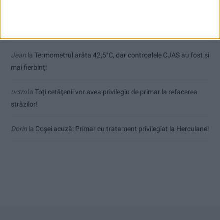
Sauvage
la
Termometrul arăta 42,5°C, dar controalele CJAS au
fost și mai fierbinți
Jean
la
Termometrul arăta 42,5°C, dar controalele CJAS au fost și
mai fierbinți
uctm
la
Toți cetățenii vor avea privilegiu de primar la refacerea
străzilor!
Dorin
la
Coșei acuză: Primar cu tratament privilegiat la Herculane!