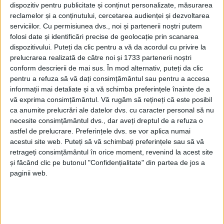
dispozitiv pentru publicitate și conținut personalizate, măsurarea
CARAȘ-SEVERIN – Silviu Hurduzeu, viitorul președinte al
reclamelor și a conținutului, cercetarea audienței și dezvoltarea
serviciilor.
Cu permisiunea dvs., noi și partenerii noștri putem
Consiliului Județean Caraș-Severin, a lansat o serie de critici
folosi date și identificări precise de geolocație prin scanarea
dure la adresa PNL, în contextul anunțului făcut de Nicolae
dispozitivului. Puteți da clic pentru a vă da acordul cu privire la
Ciucă privind ruperea coaliției de guvernare cu PSD!
prelucrarea realizată de către noi și 1733 partenerii noștri
conform descrierii de mai sus. În mod alternativ, puteți da clic
pentru a refuza să vă dați consimțământul sau pentru a accesa
informații mai detaliate și a vă schimba preferințele înainte de a
vă exprima consimțământul.
Vă rugăm să rețineți că este posibil
ca anumite prelucrări ale datelor dvs. cu caracter personal să nu
necesite consimțământul dvs., dar aveți dreptul de a refuza o
astfel de prelucrare. Preferințele dvs. se vor aplica numai
acestui site web. Puteți să vă schimbați preferințele sau să vă
retrageți consimțământul în orice moment, revenind la acest site
și făcând clic pe butonul "Confidențialitate" din partea de jos a
paginii web.