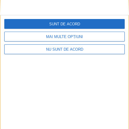
aproape de final
8 MARTIE 2024, 01:32 PM
2 MINUTE DE CITIRE
SUNT DE ACORD
REŞIŢA – Viitorul centrul expoziţional şi cultural de pe strada
Furnalelor se află într-un stadiu avansat al lucrărilor. Peste 5
MAI MULTE OPȚIUNI
milioane de lei sunt investiţi în restaurarea Şcolii Pittner din
municipiul Reşiţa!
NU SUNT DE ACORD