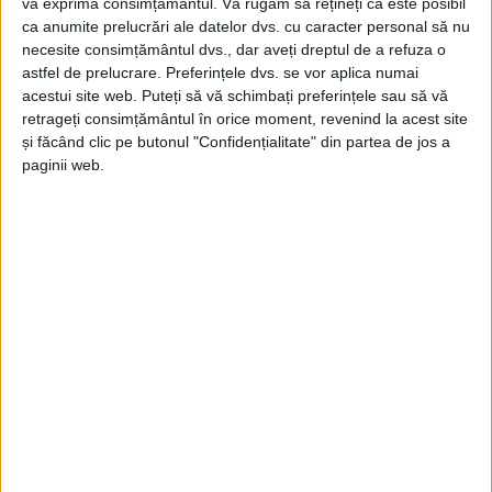
vă exprima consimțământul.
Vă rugăm să rețineți că este posibil
ca anumite prelucrări ale datelor dvs. cu caracter personal să nu
necesite consimțământul dvs., dar aveți dreptul de a refuza o
astfel de prelucrare. Preferințele dvs. se vor aplica numai
acestui site web. Puteți să vă schimbați preferințele sau să vă
retrageți consimțământul în orice moment, revenind la acest site
și făcând clic pe butonul "Confidențialitate" din partea de jos a
paginii web.
ŞTIRILE JUDEŢULUI CARAŞ-SEVERIN
Lucrările de restaurare a podului de la
Grădinari, în plină desfăşurare
14 SEPTEMBRIE 2024, 09:32 AM
1 MINUT DE CITIRE
GRĂDINARI – Vin veşti bune de pe şantierul punerii în siguranţă
a podului Maria Theresa de la Grădinari! Cei 50 de voluntari ai
Ambulanţei pentru Monumente Banat, majoritatea studenţi la
Arhitectură, lucrează la foc continuu pentru salvarea acestei