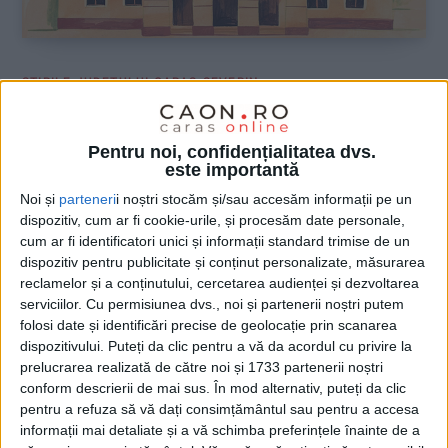
ŞTIRILE JUDEŢULUI CARAŞ-SEVERIN
Continuă restaurarea teatrului din
Oraviţa
Pentru noi, confidențialitatea dvs.
este importantă
18 SEPTEMBRIE 2024, 11:58 AM
2 MINUTE DE CITIRE
Noi și
parteneri
i noștri stocăm și/sau accesăm informații pe un
dispozitiv, cum ar fi cookie-urile, și procesăm date personale,
ORAVIȚA – Lucrările de reabilitare la Teatrul „Mihai Eminescu“
cum ar fi identificatori unici și informații standard trimise de un
din Oraviţa, monument istoric de clasă A, vor fi încheiate vara
dispozitiv pentru publicitate și conținut personalizate, măsurarea
viitoare, spun reprezentanţii primăriei. Peste 5 milioane de lei
reclamelor și a conținutului, cercetarea audienței și dezvoltarea
au fost alocaţi pentru a doua etapă a procesului de restaurare!
serviciilor.
Cu permisiunea dvs., noi și partenerii noștri putem
folosi date și identificări precise de geolocație prin scanarea
dispozitivului. Puteți da clic pentru a vă da acordul cu privire la
prelucrarea realizată de către noi și 1733 partenerii noștri
conform descrierii de mai sus. În mod alternativ, puteți da clic
pentru a refuza să vă dați consimțământul sau pentru a accesa
informații mai detaliate și a vă schimba preferințele înainte de a