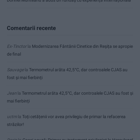
Comentarii recente
Ex-Tinctor
la
Modernizarea Fântânii Cinetice din Reșița se apropie
de final
Sauvage
la
Termometrul arăta 42,5°C, dar controalele CJAS au
fost și mai fierbinți
Jean
la
Termometrul arăta 42,5°C, dar controalele CJAS au fost și
mai fierbinți
uctm
la
Toți cetățenii vor avea privilegiu de primar la refacerea
străzilor!
Dorin
la
Coșei acuză: Primar cu tratament privilegiat la Herculane!