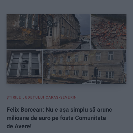
:
ŞTIRILE JUDEŢULUI CARAŞ-SEVERIN
Felix Borcean: Nu e așa simplu să arunc
milioane de euro pe fosta Comunitate
de Avere!