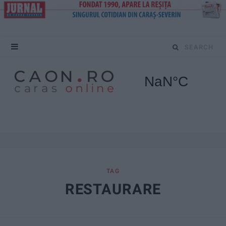
S
e
a
r
c
h
f
TAG
RESTAURARE
o
r