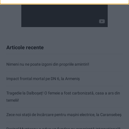
Articole recente
Nimeni nu ne poate izgoni din propriile amintiri!
Impact frontal mortal pe DN 6, la Armeniș
Tragedie la Dalboşeț! O femeie a fost carbonizată, casa a ars din
temelii!
Zece noi stații de încărcare pentru mașini electrice, la Caransebeș
Dorinel Munteanu a adus un fundaș cu experiență internațională