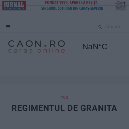
S
e
a
r
c
h
f
TAG
REGIMENTUL DE GRANITA
o
r