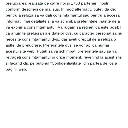
prelucrarea realizată de către noi și 1733 partenerii noștri
REȘIȚA – „Cinci minute de istorie” cu cel puțin un episod
conform descrierii de mai sus. În mod alternativ, puteți da clic
pentru a refuza să vă dați consimțământul sau pentru a accesa
dedicat Reșiței, în planurile istoricului. Pentru că fiecare oraș
informații mai detaliate și a vă schimba preferințele înainte de a
are poveștile lui!
vă exprima consimțământul.
Vă rugăm să rețineți că este posibil
ca anumite prelucrări ale datelor dvs. cu caracter personal să nu
necesite consimțământul dvs., dar aveți dreptul de a refuza o
astfel de prelucrare. Preferințele dvs. se vor aplica numai
acestui site web. Puteți să vă schimbați preferințele sau să vă
Arhive
retrageți consimțământul în orice moment, revenind la acest site
și făcând clic pe butonul "Confidențialitate" din partea de jos a
paginii web.
A
r
h
i
v
e