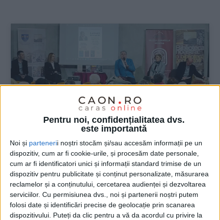
:
Pentru noi, confidențialitatea dvs.
este importantă
Noi și
parteneri
i noștri stocăm și/sau accesăm informații pe un
dispozitiv, cum ar fi cookie-urile, și procesăm date personale,
ŞTIRILE JUDEŢULUI CARAŞ-SEVERIN
cum ar fi identificatori unici și informații standard trimise de un
dispozitiv pentru publicitate și conținut personalizate, măsurarea
Cea mai frumoasă poveste, cu Adrian
reclamelor și a conținutului, cercetarea audienței și dezvoltarea
Cioroianu
serviciilor.
Cu permisiunea dvs., noi și partenerii noștri putem
folosi date și identificări precise de geolocație prin scanarea
dispozitivului. Puteți da clic pentru a vă da acordul cu privire la
21 NOIEMBRIE 2022, 10:21 AM
2 MINUTE DE CITIRE