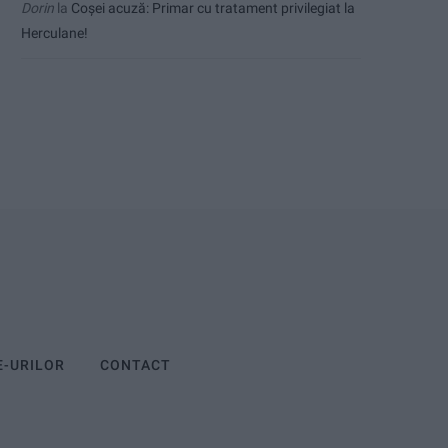
Dorin
la
Coșei acuză: Primar cu tratament privilegiat la
Herculane!
E-URILOR
CONTACT