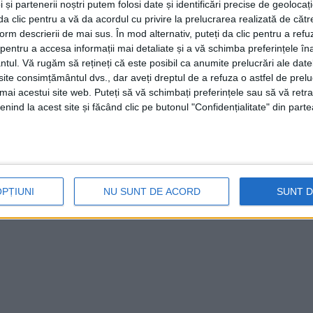
 și partenerii noștri putem folosi date și identificări precise de geoloca
i da clic pentru a vă da acordul cu privire la prelucrarea realizată de cătr
form descrierii de mai sus. În mod alternativ, puteți da clic pentru a refu
entru a accesa informații mai detaliate și a vă schimba preferințele în
ntul.
Vă rugăm să rețineți că este posibil ca anumite prelucrări ale date
te consimțământul dvs., dar aveți dreptul de a refuza o astfel de prelu
umai acestui site web. Puteți să vă schimbați preferințele sau să vă ret
nind la acest site și făcând clic pe butonul "Confidențialitate" din parte
OPȚIUNI
NU SUNT DE ACORD
SUNT 