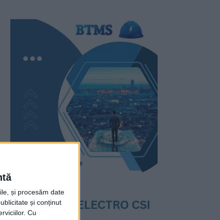
ntă
rile, și procesăm date
ublicitate și conținut
viciilor.
Cu