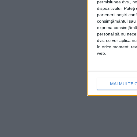
permisiunea dvs., noi
dispozitivului. Puteț
partenerii noștri con
consimțământul sau p
exprima consimțămâ
personal să nu necesi
dvs. se vor aplica n
în orice moment, reve
web.
MAI MULTE 