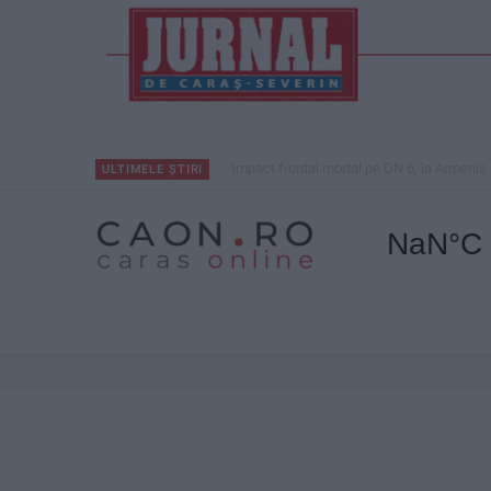
Impact frontal mortal pe DN 6, la Armeniș
ULTIMELE ȘTIRI