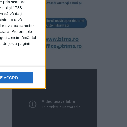
ție prin scanarea
e noi și 1733
za să vă dați
ainte de a vă
lor dvs. cu caracter
crare. Preferințele
rageți consimțământul
a de jos a paginii
DE ACORD