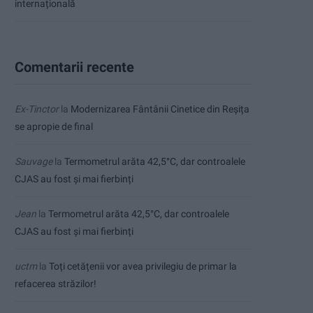
internațională
Comentarii recente
Ex-Tinctor
la
Modernizarea Fântânii Cinetice din Reșița
se apropie de final
Sauvage
la
Termometrul arăta 42,5°C, dar controalele
CJAS au fost și mai fierbinți
Jean
la
Termometrul arăta 42,5°C, dar controalele
CJAS au fost și mai fierbinți
uctm
la
Toți cetățenii vor avea privilegiu de primar la
refacerea străzilor!