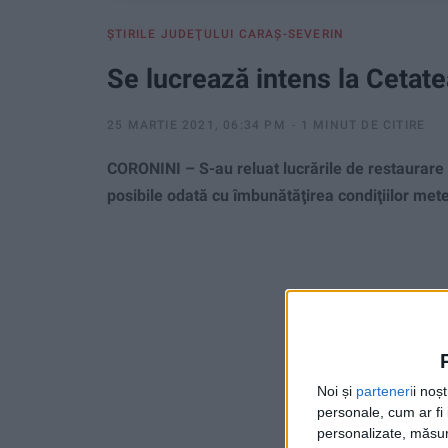
ŞTIRILE JUDEŢULUI CARAŞ-SEVERIN
Se lucrează intens la Cetate
25 MARTIE 2021, 06:34 PM
1 MINUT DE CITIRE
CORONINI – S-au reluat lucrările de restaurare a
posibile odată cu îmbunătăţirea condiţiilor met
Noi și
parteneri
i noș
personale, cum ar fi i
personalizate, măsura