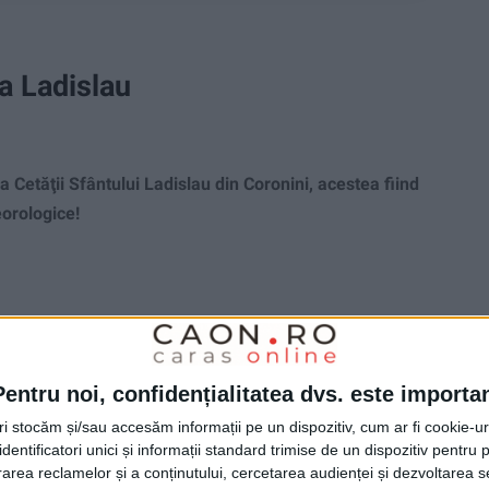
a Ladislau
 Cetăţii Sfântului Ladislau din Coronini, acestea fiind
eorologice!
Pentru noi, confidențialitatea dvs. este importa
tri stocăm și/sau accesăm informații pe un dispozitiv, cum ar fi cookie-u
dentificatori unici și informații standard trimise de un dispozitiv pentru p
rea reclamelor și a conținutului, cercetarea audienței și dezvoltarea ser