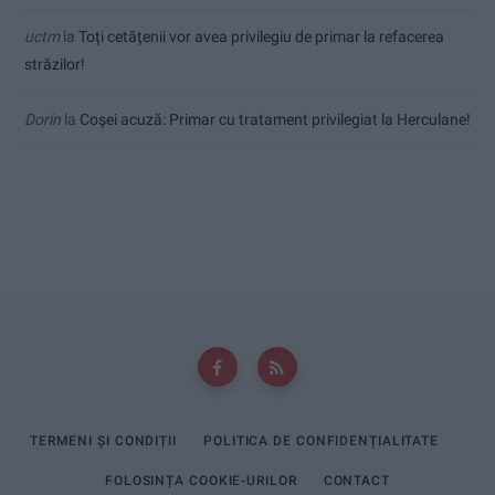
uctm
la
Toți cetățenii vor avea privilegiu de primar la refacerea
străzilor!
Dorin
la
Coșei acuză: Primar cu tratament privilegiat la Herculane!
TERMENI ȘI CONDIȚII
POLITICA DE CONFIDENȚIALITATE
FOLOSINȚA COOKIE-URILOR
CONTACT