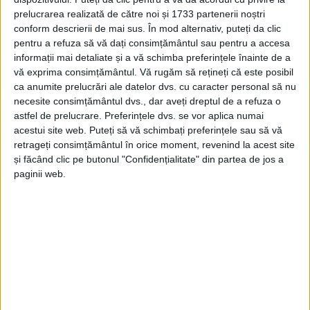
CARAŞ-SEVERIN – Pentru această iarnă, necesarul de lemnul
prelucrarea realizată de către noi și 1733 partenerii noștri
de foc este asigurat, spune Ion Tabugan, directorul Direcţiei
conform descrierii de mai sus. În mod alternativ, puteți da clic
Silvice Caraş-Severin, estimările fiind pentru un volum de
pentru a refuza să vă dați consimțământul sau pentru a accesa
40.000 mc. În acest moment, la Direcţia Silvică Caraş-Severin
informații mai detaliate și a vă schimba preferințele înainte de a
sunt disponibili 17.000 mc de lemn pentru încălzirea populaţiei,
vă exprima consimțământul.
Vă rugăm să rețineți că este posibil
din care 10.000 mc se află în depozite, 2.000 mc pe platformele
ca anumite prelucrări ale datelor dvs. cu caracter personal să nu
primare și 5.000 mc fasonat la cioată
!
necesite consimțământul dvs., dar aveți dreptul de a refuza o
astfel de prelucrare. Preferințele dvs. se vor aplica numai
acestui site web. Puteți să vă schimbați preferințele sau să vă
retrageți consimțământul în orice moment, revenind la acest site
și făcând clic pe butonul "Confidențialitate" din partea de jos a
paginii web.
Arhive
A
r
h
i
v