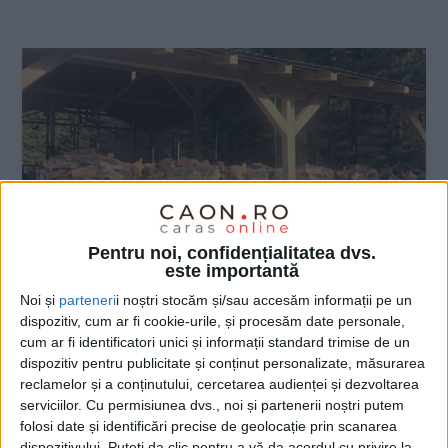
:
Pentru noi, confidențialitatea dvs.
este importantă
Noi și
parteneri
i noștri stocăm și/sau accesăm informații pe un
dispozitiv, cum ar fi cookie-urile, și procesăm date personale,
ŞTIRILE JUDEŢULUI CARAŞ-SEVERIN
cum ar fi identificatori unici și informații standard trimise de un
dispozitiv pentru publicitate și conținut personalizate, măsurarea
Cărăşenii au asigurat lemnul de foc
reclamelor și a conținutului, cercetarea audienței și dezvoltarea
serviciilor.
Cu permisiunea dvs., noi și partenerii noștri putem
5 OCTOMBRIE 2024, 08:52 AM
2 MINUTE DE CITIRE
folosi date și identificări precise de geolocație prin scanarea
dispozitivului. Puteți da clic pentru a vă da acordul cu privire la