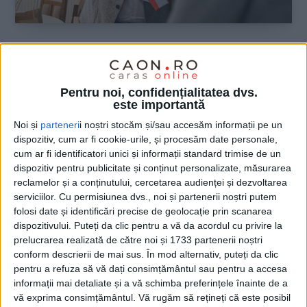
ŞTIRILE JUDEŢULUI CARAŞ-SEVERIN
Reșița: Promenada prinde contur,
Pentru noi, confidențialitatea dvs.
podurile se ridică, iar presiunea pe
este importantă
constructori crește!
Noi și
parteneri
i noștri stocăm și/sau accesăm informații pe un
dispozitiv, cum ar fi cookie-urile, și procesăm date personale,
5 MAI 2026, 11:16 AM
2 MINUTE DE CITIRE
cum ar fi identificatori unici și informații standard trimise de un
dispozitiv pentru publicitate și conținut personalizate, măsurarea
REȘIȚA – Primarul Ioan Popa a venit cu noi clarificări privind
reclamelor și a conținutului, cercetarea audienței și dezvoltarea
stadiul marilor proiecte de infrastructură și regenerare urbană
serviciilor.
Cu permisiunea dvs., noi și partenerii noștri putem
din municipiu, subliniind că unele lucrări avansează chiar peste
folosi date și identificări precise de geolocație prin scanarea
așteptări!
dispozitivului. Puteți da clic pentru a vă da acordul cu privire la
prelucrarea realizată de către noi și 1733 partenerii noștri
conform descrierii de mai sus. În mod alternativ, puteți da clic
pentru a refuza să vă dați consimțământul sau pentru a accesa
informații mai detaliate și a vă schimba preferințele înainte de a
vă exprima consimțământul.
Vă rugăm să rețineți că este posibil