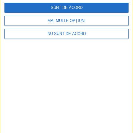
la Berzovia, după cum a dezvăluit recent președintele
SUNT DE ACORD
Consiliului Județean (CJ)!
MAI MULTE OPȚIUNI
NU SUNT DE ACORD
ŞTIRILE JUDEŢULUI CARAŞ-SEVERIN
Dunca despre prioritățile lui 2024: Vom