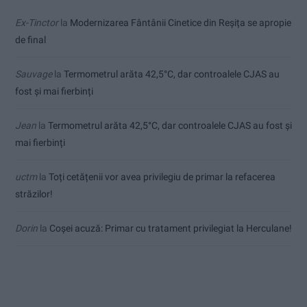
Ex-Tinctor
la
Modernizarea Fântânii Cinetice din Reșița se apropie
de final
Sauvage
la
Termometrul arăta 42,5°C, dar controalele CJAS au
fost și mai fierbinți
Jean
la
Termometrul arăta 42,5°C, dar controalele CJAS au fost și
mai fierbinți
uctm
la
Toți cetățenii vor avea privilegiu de primar la refacerea
străzilor!
Dorin
la
Coșei acuză: Primar cu tratament privilegiat la Herculane!