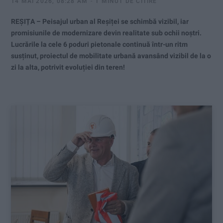
14 MAI 2026, 08:28 AM
1 MINUT DE CITIRE
REȘIȚA – Peisajul urban al Reșiței se schimbă vizibil, iar
promisiunile de modernizare devin realitate sub ochii noștri.
Lucrările la cele 6 poduri pietonale continuă într-un ritm
susținut, proiectul de mobilitate urbană avansând vizibil de la o
zi la alta, potrivit evoluției din teren!