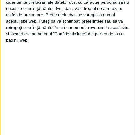
ca anumite prelucrări ale datelor dvs. cu caracter personal să nu
necesite consimțământul dvs., dar aveți dreptul de a refuza o
astfel de prelucrare. Preferințele dvs. se vor aplica numai
acestui site web. Puteți să vă schimbați preferințele sau să vă
retrageți consimțământul în orice moment, revenind la acest site
și făcând clic pe butonul "Confidențialitate" din partea de jos a
paginii web.
ŞTIRILE JUDEŢULUI CARAŞ-SEVERIN
Covoare și plombe pe drumurile
județene
8 SEPTEMBRIE 2025, 07:59 AM
2 MINUTE DE CITIRE
CARAȘ-SEVERIN – Reparațiile efectuate în acest an de Direcția
din subordinea Consiliului Județean au vizat 147.500 mp!