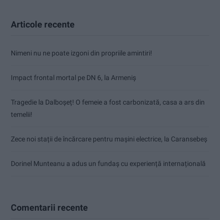
Articole recente
Nimeni nu ne poate izgoni din propriile amintiri!
Impact frontal mortal pe DN 6, la Armeniș
Tragedie la Dalboşeț! O femeie a fost carbonizată, casa a ars din
temelii!
Zece noi stații de încărcare pentru mașini electrice, la Caransebeș
Dorinel Munteanu a adus un fundaș cu experiență internațională
Comentarii recente