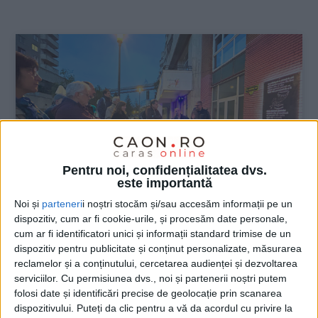
:
Pentru noi, confidențialitatea dvs.
este importantă
Noi și
parteneri
i noștri stocăm și/sau accesăm informații pe un
dispozitiv, cum ar fi cookie-urile, și procesăm date personale,
ŞTIRILE JUDEŢULUI CARAŞ-SEVERIN
cum ar fi identificatori unici și informații standard trimise de un
dispozitiv pentru publicitate și conținut personalizate, măsurarea
Olga Neagu, readusă în lumina Reşiţei
reclamelor și a conținutului, cercetarea audienței și dezvoltarea
serviciilor.
Cu permisiunea dvs., noi și partenerii noștri putem
17 NOIEMBRIE 2025, 01:58 PM
3 MINUTE DE CITIRE
folosi date și identificări precise de geolocație prin scanarea
dispozitivului. Puteți da clic pentru a vă da acordul cu privire la