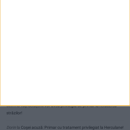
Comentarii recente
Ex-Tinctor
la
Modernizarea Fântânii Cinetice din Reșița se apropie
de final
Sauvage
la
Termometrul arăta 42,5°C, dar controalele CJAS au
fost și mai fierbinți
Jean
la
Termometrul arăta 42,5°C, dar controalele CJAS au fost și
mai fierbinți
uctm
la
Toți cetățenii vor avea privilegiu de primar la refacerea
străzilor!
Dorin
la
Coșei acuză: Primar cu tratament privilegiat la Herculane!