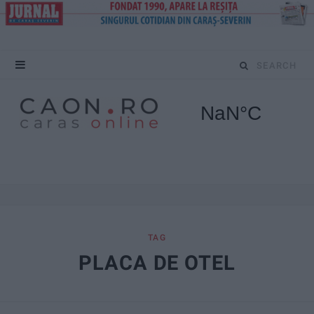
S
e
a
r
c
h
f
TAG
PLACA DE OTEL
o
r