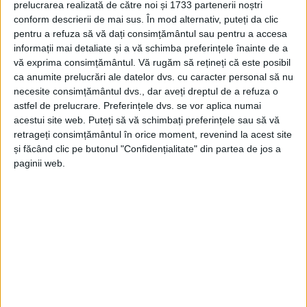
REŞIŢA – Într-o zi de noiembrie care a purtat în aer melancolia
prelucrarea realizată de către noi și 1733 partenerii noștri
iernii timpurii, Reşiţa a avut, duminică, 16 noiembrie 2025, un
conform descrierii de mai sus. În mod alternativ, puteți da clic
moment de profundă recuperare culturală şi emoţională!
pentru a refuza să vă dați consimțământul sau pentru a accesa
informații mai detaliate și a vă schimba preferințele înainte de a
vă exprima consimțământul.
Vă rugăm să rețineți că este posibil
ca anumite prelucrări ale datelor dvs. cu caracter personal să nu
necesite consimțământul dvs., dar aveți dreptul de a refuza o
astfel de prelucrare. Preferințele dvs. se vor aplica numai
Arhive
acestui site web. Puteți să vă schimbați preferințele sau să vă
retrageți consimțământul în orice moment, revenind la acest site
și făcând clic pe butonul "Confidențialitate" din partea de jos a
A
paginii web.
r
h
i
v
e