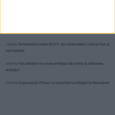
Ex-Tinctor
la
Modernizarea Fântânii Cinetice din Reșița se apropie
de final
Sauvage
la
Termometrul arăta 42,5°C, dar controalele CJAS au
fost și mai fierbinți
Jean
la
Termometrul arăta 42,5°C, dar controalele CJAS au fost și
mai fierbinți
uctm
la
Toți cetățenii vor avea privilegiu de primar la refacerea
străzilor!
Dorin
la
Coșei acuză: Primar cu tratament privilegiat la Herculane!