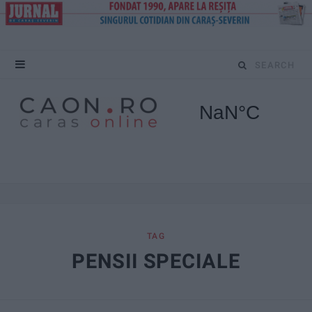
S
e
a
r
c
h
f
TAG
PENSII SPECIALE
o
r