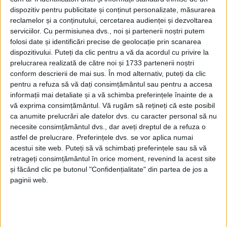
29 IANUARIE 2020, 01:23 PM
3 MINUTE DE CITIRE
dispozitiv pentru publicitate și conținut personalizate, măsurarea
reclamelor și a conținutului, cercetarea audienței și dezvoltarea
REŞIŢA – Pensiile speciale ţin capul de afiş al circului politic
serviciilor.
Cu permisiunea dvs., noi și partenerii noștri putem
care performează în ceea ce numim Parlamentul României. Se
folosi date și identificări precise de geolocație prin scanarea
dispozitivului. Puteți da clic pentru a vă da acordul cu privire la
taie sau nu se taie? Asta e întrebarea!
prelucrarea realizată de către noi și 1733 partenerii noștri
conform descrierii de mai sus. În mod alternativ, puteți da clic
pentru a refuza să vă dați consimțământul sau pentru a accesa
informații mai detaliate și a vă schimba preferințele înainte de a
vă exprima consimțământul.
Vă rugăm să rețineți că este posibil
ca anumite prelucrări ale datelor dvs. cu caracter personal să nu
necesite consimțământul dvs., dar aveți dreptul de a refuza o
astfel de prelucrare. Preferințele dvs. se vor aplica numai
acestui site web. Puteți să vă schimbați preferințele sau să vă
retrageți consimțământul în orice moment, revenind la acest site
și făcând clic pe butonul "Confidențialitate" din partea de jos a
paginii web.