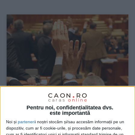
:
Pentru noi, confidențialitatea dvs.
POLITICA
este importantă
„Circus Parlamentus“ prezintă: jonglerii
Noi și
parteneri
i noștri stocăm și/sau accesăm informații pe un
cu pensiile speciale!
dispozitiv, cum ar fi cookie-urile, și procesăm date personale,
cum ar fi identificatori unici și informații standard trimise de un